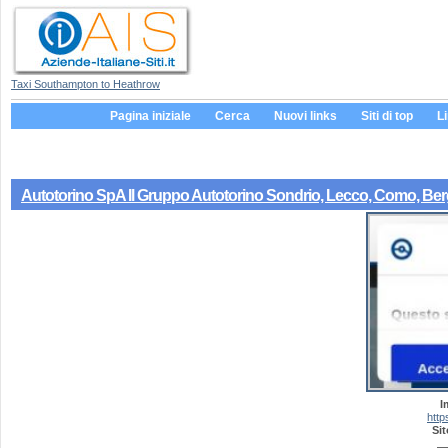
Taxi Southampton to Heathrow
Pagina iniziale
Cerca
Nuovi links
Siti di top
L
Autotorino SpA Il Gruppo Autotorino Sondrio, Lecco, Como, B
I
http
Sit