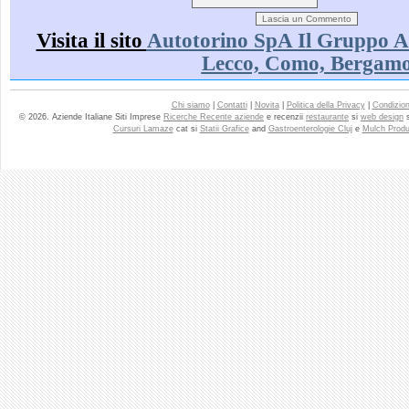
Visita il sito
Autotorino SpA Il Gruppo A
Lecco, Como, Bergam
Chi siamo
|
Contatti
|
Novita
|
Politica della Privacy
|
Condizioni
© 2026. Aziende Italiane Siti Imprese
Ricerche Recente aziende
e recenzii
restaurante
si
web design
Cursuri Lamaze
cat si
Statii Grafice
and
Gastroenterologie Cluj
e
Mulch Produ