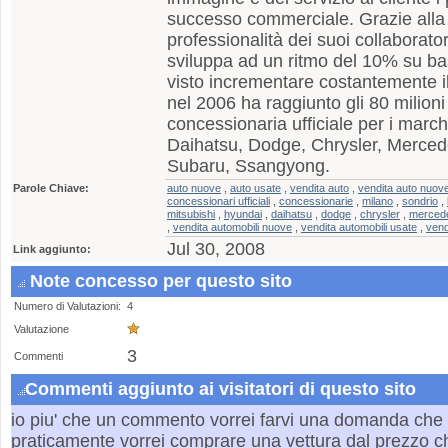
successo commerciale. Grazie alla 
professionalità dei suoi collaborator
sviluppa ad un ritmo del 10% su b
visto incrementare costantemente il
nel 2006 ha raggiunto gli 80 milioni
concessionaria ufficiale per i march
Daihatsu, Dodge, Chrysler, Mercede
Subaru, Ssangyong.
Parole Chiave:
auto nuove
,
auto usate
,
vendita auto
,
vendita auto nuov
concessionari ufficiali
,
concessionarie
,
milano
,
sondrio
,
mitsubishi
,
hyundai
,
daihatsu
,
dodge
,
chrysler
,
merced
,
vendita automobili nuove
,
vendita automobili usate
,
vend
Jul 30, 2008
Link aggiunto:
Note concesso per questo sito
Numero di Valutazioni:
4
Valutazione
3
Commenti
Commenti aggiunto ai visitatori di questo sito
io piu' che un commento vorrei farvi una domanda che 
praticamente vorrei comprare una vettura dal prezzo ch