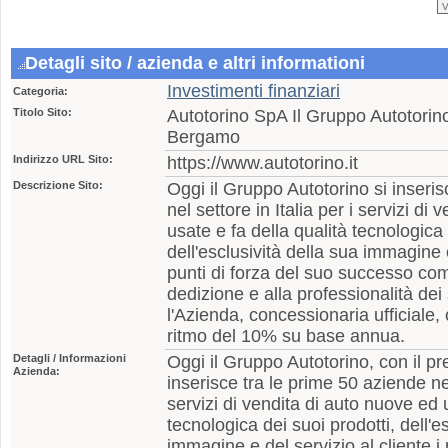
Detagli sito / azienda e altri informationi
Investimenti finanziari
Categoria:
Titolo Sito:
Autotorino SpA Il Gruppo Autotori
Bergamo
Indirizzo URL Sito:
https://www.autotorino.it
Descrizione Sito:
Oggi il Gruppo Autotorino si inseri
nel settore in Italia per i servizi di
usate e fa della qualità tecnologica 
dell'esclusività della sua immagine e
punti di forza del suo successo com
dedizione e alla professionalità dei 
l'Azienda, concessionaria ufficiale,
ritmo del 10% su base annua.
Detagli / Informazioni
Oggi il Gruppo Autotorino, con il pre
Azienda:
inserisce tra le prime 50 aziende nel 
servizi di vendita di auto nuove ed 
tecnologica dei suoi prodotti, dell'e
immagine e del servizio al cliente i 