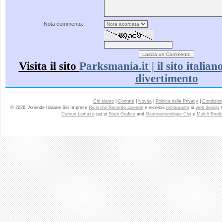
Nota commento:
Visita il sito
Parksmania.it | il sito italia
divertimento
Chi siamo
|
Contatti
|
Novita
|
Politica della Privacy
|
Condizioni
© 2026. Aziende Italiane Siti Imprese
Ricerche Recente aziende
e recenzii
restaurante
si
web design
Cursuri Lamaze
cat si
Statii Grafice
and
Gastroenterologie Cluj
e
Mulch Produ