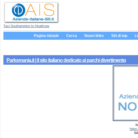
Taxi Southampton to Heathrow
Pagina iniziale
Cerca
Nuovi links
Siti di top
L
Parksmania.it | il sito italiano dedicato ai parchi divertimento
I
https
Si