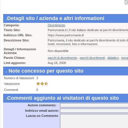
Detagli sito / azienda e altri informationi
Categoria:
Divertimento
Titolo Sito:
Parksmania.it | il sito italiano dedicato ai parchi divertiment
Indirizzo URL Sito:
https://www.parksmania.it/
Descrizione Sito:
Parksmania, il sito dedicato ai parchi divertimento di tutto
hotel, recensioni, foto e informazioni.
Detagli / Informazioni
Non disponibile
Azienda:
Parole Chiave:
parchi di divertimento
,
parchi divertimenti
,
didattico
,
tema
Link aggiunto:
Aug 18, 2008
Note concesso per questo sito
Numero di Valutazioni:
3
Valutazione
Commenti
0
Commenti aggiunto ai visitatori di questo sito
Autore commento:
Indirizzo email autore:
Lascia un Commento