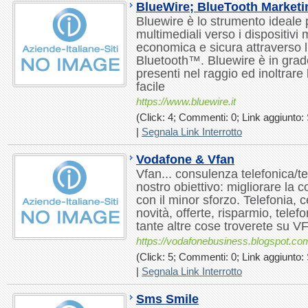
BlueWire; BlueTooth Marketi
Bluewire è lo strumento ideale 
multimediali verso i dispositivi 
economica e sicura attraverso l'
Bluetooth™. Bluewire è in grado 
presenti nel raggio ed inoltrare
facile
https://www.bluewire.it
(Click: 4; Commenti: 0; Link aggiunto: 
|
Segnala Link Interrotto
Vodafone & Vfan
Vfan... consulenza telefonica/t
nostro obiettivo: migliorare la 
con il minor sforzo. Telefonia, ce
novità, offerte, risparmio, telefo
tante altre cose troverete su 
https://vodafonebusiness.blogspot.co
(Click: 5; Commenti: 0; Link aggiunto: 
|
Segnala Link Interrotto
Sms Smile