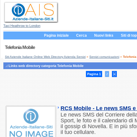
Taxi Heathrow to London
Pagina iniziale
Cerca
Nuovi links
Siti di top
Telefonia Mobile
Siti Aziende Italiane Online Web Directory Azienda Servizi
»
Servizi comunicazioni
»
Telefonia
Links web directory categoria Telefonia Mobile
Pagina 1
2
»
RCS Mobile - Le news SMS e i
Le news SMS del Corriere della
Sport, le foto e il calendario di
il gossip di Novella. E in più sf
il tuo cellulare.