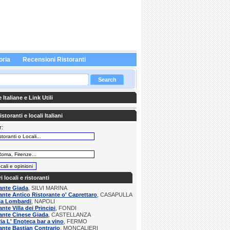
oria
Recensioni Ristoranti
Italiane e Link Utili
storanti e locali Italiani
r:
:
ri locali e ristoranti
ante Giada
, SILVI MARINA
ante Antico Ristorante o' Caprettaro
, CASAPULLA
ia Lombardi
, NAPOLI
ante Villa dei Principi
, FONDI
ante Cinese Giada
, CASTELLANZA
ria L' Enoteca bar a vino
, FERMO
ante Bastian Contrario
, MONCALIERI