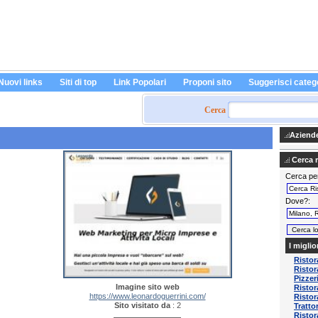
Nuovi links
Siti di top
Link Popolari
Proponi sito
Suggerisci categ
Cerca
Aziende 
Cerca ri
Cerca pe
Dove?
I miglio
Ristor
Ristor
Pizzer
Imagine sito web
Ristor
https://www.leonardoguerrini.com/
Ristor
Sito visitato da
: 2
Tratto
Ristor