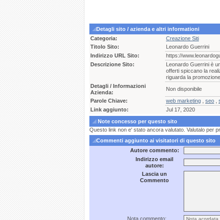
Detagli sito / azienda e altri informationi
Categoria:
Creazione Siti
Titolo Sito:
Leonardo Guerrini
Indirizzo URL Sito:
https://www.leonardogu
Descrizione Sito:
Leonardo Guerrini è un'
offerti spiccano la rea
riguarda la promozione d
Detagli / Informazioni
Non disponibile
Azienda:
Parole Chiave:
web marketing
,
seo
,
Link aggiunto:
Jul 17, 2020
Note concesso per questo sito
Questo link non e' stato ancora valutato. Valutalo per p
Commenti aggiunto ai visitatori di questo sito
Autore commento:
Indirizzo email
autore:
Lascia un
Commento
Nota commento: