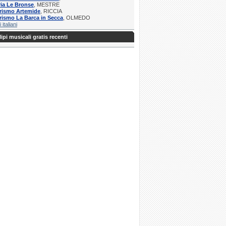
ria Le Bronse
, MESTRE
urismo Artemide
, RICCIA
rismo La Barca in Secca
, OLMEDO
i italiani
ipi musicali gratis recenti