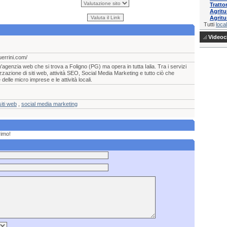
Tratto
Agrit
Agritu
Tutti
local
Videocl
errini.com/
agenzia web che si trova a Foligno (PG) ma opera in tutta Ialia. Tra i servizi
lizzazione di siti web, attività SEO, Social Media Marketing e tutto ciò che
elle micro imprese e le attività locali.
siti web
,
social media marketing
rimo!