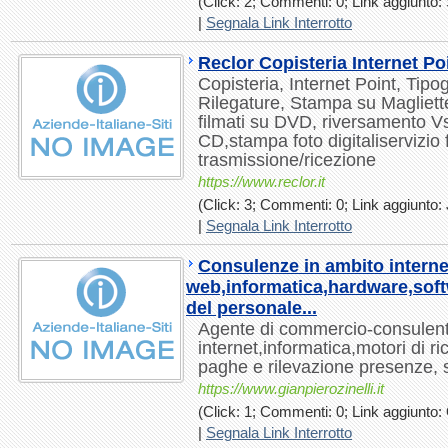
(Click: 2; Commenti: 0; Link aggiunto: 
|
Segnala Link Interrotto
Reclor Copisteria Internet Po
Copisteria, Internet Point, Tipogr
Rilegature, Stampa su Magliett
filmati su DVD, riversamento V
CD,stampa foto digitaliservizio 
trasmissione/ricezione
https://www.reclor.it
(Click: 3; Commenti: 0; Link aggiunto: J
|
Segnala Link Interrotto
Consulenze in ambito internet
web,informatica,hardware,sof
del personale...
Agente di commercio-consulent
internet,informatica,motori di 
paghe e rilevazione presenze, si
https://www.gianpierozinelli.it
(Click: 1; Commenti: 0; Link aggiunto: 
|
Segnala Link Interrotto