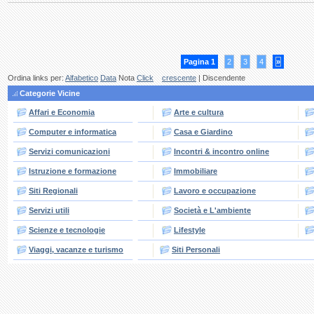
Pagina 1
2
3
4
»
Ordina links per:
Alfabetico
Data
Nota
Click
crescente
| Discendente
Categorie Vicine
Affari e Economia
Arte e cultura
Computer e informatica
Casa e Giardino
Servizi comunicazioni
Incontri & incontro online
Istruzione e formazione
Immobiliare
Siti Regionali
Lavoro e occupazione
Servizi utili
Società e L'ambiente
Scienze e tecnologie
Lifestyle
Viaggi, vacanze e turismo
Siti Personali