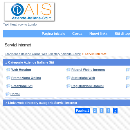
Taxi Heathrow to London
Pagina iniziale
Cerca
Nuovi links
Siti di top
Servizi Internet
Siti Aziende Italiane Online Web Directory Azienda Servizi
»
Servizi Internet
Categorie Aziende Italiane Siti
Web Hosting
Risorsi Web e Internet
Promozione Online
Statistiche Web
Creazione Siti
Registrazioni Domini
Portali
Links web directory categoria Servizi Internet
Pagina 1
2
3
4
»