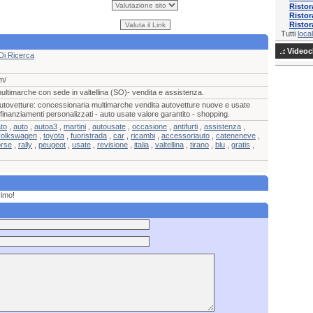
Ristor
Ristor
Ristor
Tutti
local
Videocl
Di Ricerca
m/
ltimarche con sede in valtellina (SO)- vendita e assistenza.
utovetture: concessionaria multimarche vendita autovetture nuove e usate
inanziamenti personalizzati - auto usate valore garantito - shopping.
to
,
auto
,
autoa3
,
martini
,
autousate
,
occasione
,
antifurti
,
assistenza
,
volkswagen
,
toyota
,
fuoristrada
,
car
,
ricambi
,
accessoriauto
,
cateneneve
,
orse
,
rally
,
peugeot
,
usate
,
revisione
,
italia
,
valtellina
,
tirano
,
blu
,
gratis
,
rimo!