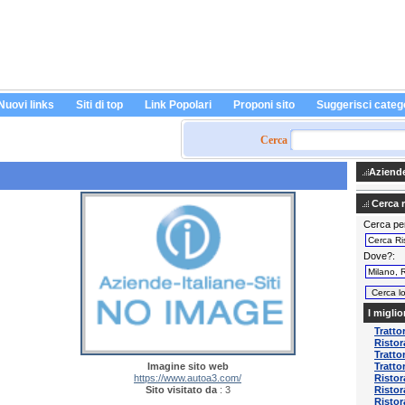
Nuovi links
Siti di top
Link Popolari
Proponi sito
Suggerisci categ
Cerca
Aziende 
Cerca ri
Cerca pe
Dove?
I miglio
Tratto
Risto
Tratto
Imagine sito web
Tratto
https://www.autoa3.com/
Ristor
Sito visitato da
: 3
Ristor
Ristor