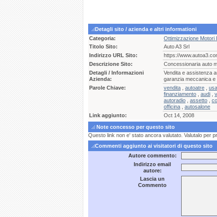
Detagli sito / azienda e altri informationi
Categoria:
Ottimizzazione Motori 
Titolo Sito:
Auto A3 Srl
Indirizzo URL Sito:
https://www.autoa3.co
Descrizione Sito:
Concessionaria auto mu
Detagli / Informazioni
Vendita e assistenza a
Azienda:
garanzia meccanica e f
Parole Chiave:
vendita
,
autoatre
,
usa
finanziamento
,
audi
,
autoradio
,
assetto
,
c
officina
,
autosalone
Link aggiunto:
Oct 14, 2008
Note concesso per questo sito
Questo link non e' stato ancora valutato. Valutalo per p
Commenti aggiunto ai visitatori di questo sito
Autore commento:
Indirizzo email
autore:
Lascia un
Commento