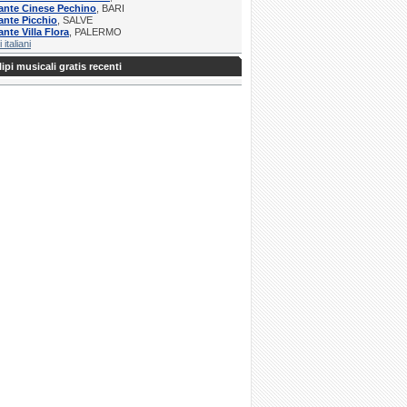
ante Cinese Pechino
, BARI
ante Picchio
, SALVE
ante Villa Flora
, PALERMO
i italiani
ipi musicali gratis recenti