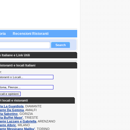
oria
Recensioni Ristoranti
Italiane e Link Utili
storanti e locali Italiani
r:
:
ri locali e ristoranti
ria La Guardiola
, DIAMANTE
rante Da Gemma
, AMALFI
ria Sabotino
, GORIZIA
ria Buffet Mase'
, TRIESTE
ante Lazzaro e Gabriella
, ARENZANO
ante Albric
, MILANO
ante Messicano Malibu'
, TORINO