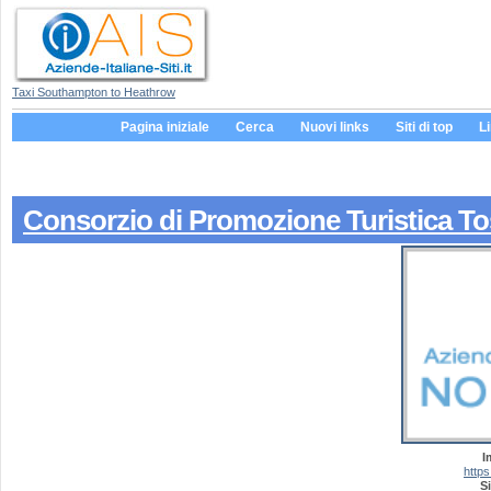
Taxi Southampton to Heathrow
Pagina iniziale
Cerca
Nuovi links
Siti di top
L
Consorzio di Promozione Turistica To
I
https
Si