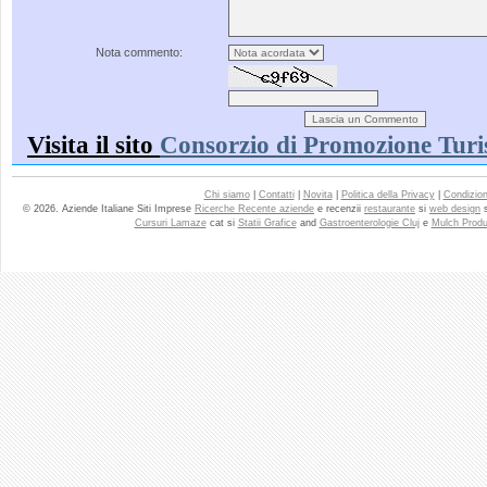
Nota commento:
Visita il sito
Consorzio di Promozione Turi
Chi siamo
|
Contatti
|
Novita
|
Politica della Privacy
|
Condizioni
© 2026. Aziende Italiane Siti Imprese
Ricerche Recente aziende
e recenzii
restaurante
si
web design
Cursuri Lamaze
cat si
Statii Grafice
and
Gastroenterologie Cluj
e
Mulch Produ