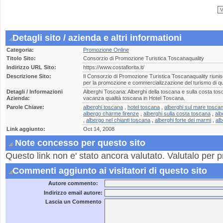
Detagli sito / azienda e altri informationi
Categoria:
Promozione Online
Titolo Sito:
Consorzio di Promozione Turistica Toscanaquality
Indirizzo URL Sito:
https://www.costafiorita.it/
Descrizione Sito:
Il Consorzio di Promozione Turistica Toscanaquality riunisc
per la promozione e commercializzazione del turismo di qua
Detagli / Informazioni
Alberghi Toscana: Alberghi della toscana e sulla costa tos
Azienda:
vacanza qualità toscana in Hotel Toscana.
Parole Chiave:
alberghi toscana
,
hotel toscana
,
alberghi sul mare toscan
albergo charme firenze
,
alberghi sulla costa toscana
,
al
,
albergo nel chianti toscana
,
alberghi forte dei marmi
,
alb
Link aggiunto:
Oct 14, 2008
Note concesso per questo sito
Questo link non e' stato ancora valutato. Valutalo per p
Commenti aggiunto ai visitatori di questo sito
Autore commento:
Indirizzo email autore:
Lascia un Commento