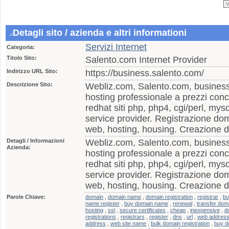
Detagli sito / azienda e altri informationi
Servizi Internet
Categoria:
Titolo Sito:
Salento.com Internet Provider
Indirizzo URL Sito:
https://business.salento.com/
Descrizione Sito:
Webliz.com, Salento.com, business
hosting professionale a prezzi conco
redhat siti php, php4, cgi/perl, mysq
service provider. Registrazione domi
web, hosting, housing. Creazione di
Detagli / Informazioni
Webliz.com, Salento.com, business
Azienda:
hosting professionale a prezzi conco
redhat siti php, php4, cgi/perl, mysq
service provider. Registrazione domi
web, hosting, housing. Creazione di
Parole Chiave:
domain
,
domain name
,
domain registration
,
registrar
,
bu
name register
,
buy domain name
,
renewal
,
transfer dom
hosting
,
ssl
,
secure certificates
,
cheap
,
inexpensive
,
d
registrations
,
registrars
,
register
,
dns
,
url
,
web addres
address
,
web site name
,
bulk domain registration
,
buy d