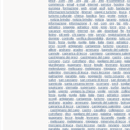
price
,
.com
,
.net
,
.org
,
.biz
,
.us
,
.info
,
e-commerce
,
c
commercio
,
email
,
e-mail
,
internet
,
service
,
hosting
,
ho
europea
,
formazione
,
web
,
email
,
asdl
,
isdn
,
banda lar
informazioni turistiche
,
itinerari
,
viaggi e turismo
,
leuca
,
turismo culturale
,
chiesa
,
basilica
,
faro
,
grotte
,
notizie
,
,
notizia brindisi
,
notizia brindisi
,
notizia
,
taranto
,
notizia 
informazione
,
informazione
,
it
,
net
,
com
,
org
,
biz
,
info
adriatico
,
spiaggia
,
adriatico
,
jonio
,
jonio
,
torre
,
orso
,
s
vacanze
,
provider
,
internet
,
isp
,
aiip
,
download
,
ftp
,
fr
listino
,
siti web
,
chi siamo
,
rete
,
servizi
,
registrazione d
dominio
,
controlla
,
verifica disponibilità
,
dominio
,
tutto c
feste
,
festa
,
puglia
,
puglia
,
italia
,
italia
,
mare
,
adriatico
orso
,
scogli
,
artigianato
,
cartapesta
,
turismo
,
vacanze
alliste
,
andrano
,
aradeo
,
arnesano
,
bagnolo del salento
cannole
,
caprarica di lecce
,
carmiano
,
carpignano salent
castrignano dei greci
,
castrignano del capo
,
castro
,
cava
corsano
,
cursi
,
cutrofiano
,
diso
,
gagliano del capo
,
gala
giurdignano
,
guagnano
,
lecce
,
lequile
,
leverano
,
lizzane
melendugno
,
melissano
,
melpignano
,
miggiano
,
minervin
salentino
,
morciano di leuca
,
muro leccese
,
nardo
,
nevi
palmariggi
,
parabita
,
patu
,
poggiardo
,
porto cesareo
,
pr
salve
,
san cassiano
,
san cesario di lecce
,
san donato di
sannicola
,
santa cesarea terme
,
scorrano
,
secli
,
soglia
squinzano
,
sternatia
,
supersano
,
surano
,
surbo
,
tauris
tuglie
,
ugento
,
uggiano la chiesa
,
veglie
,
vernole
,
zollino
festa
,
puglia
,
puglia
,
italia
,
italia
,
mare
,
adriatico
,
spiagg
scogli
,
artigianato
,
cartapesta
,
turismo
,
vacanze
,
acqua
andrano
,
aradeo
,
arnesano
,
bagnolo del salento
,
botru
caprarica di lecce
,
carmiano
,
carpignano salentino
,
casa
,
castrignano del capo
,
castro
,
cavallino
,
collepasso
,
co
cutrofiano
,
diso
,
gagliano del capo
,
galatina
,
galatone
,
g
guagnano
,
lecce
,
lequile
,
leverano
,
lizzanello
,
maglie
,
m
,
melissano
,
melpignano
,
miggiano
,
minervino di lecce
,
m
morciano di leuca
,
muro leccese
,
nardo
,
neviano
,
nocigl
parabita
,
patu
,
poggiardo
,
porto cesareo
,
presicce
,
rac