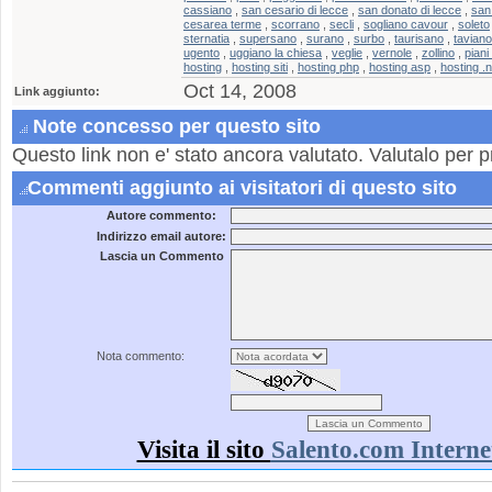
cassiano
,
san cesario di lecce
,
san donato di lecce
,
san 
cesarea terme
,
scorrano
,
secli
,
sogliano cavour
,
soleto
sternatia
,
supersano
,
surano
,
surbo
,
taurisano
,
taviano
ugento
,
uggiano la chiesa
,
veglie
,
vernole
,
zollino
,
piani
hosting
,
hosting siti
,
hosting php
,
hosting asp
,
hosting .n
Oct 14, 2008
Link aggiunto:
Note concesso per questo sito
Questo link non e' stato ancora valutato. Valutalo per p
Commenti aggiunto ai visitatori di questo sito
Autore commento:
Indirizzo email autore:
Lascia un Commento
Nota commento:
Visita il sito
Salento.com Interne