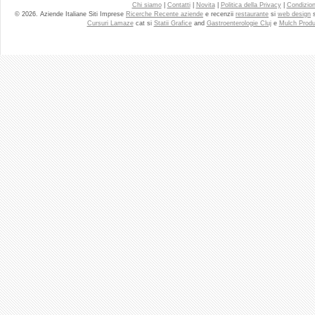
Chi siamo
|
Contatti
|
Novita
|
Politica della Privacy
|
Condizioni
© 2026. Aziende Italiane Siti Imprese
Ricerche Recente aziende
e recenzii
restaurante
si
web design
Cursuri Lamaze
cat si
Statii Grafice
and
Gastroenterologie Cluj
e
Mulch Produ