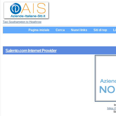
Taxi Southampton to Heathrow
Pagina iniziale
Cerca
Nuovi links
Siti di top
L
Salento.com Internet Provider
I
https:/
Si