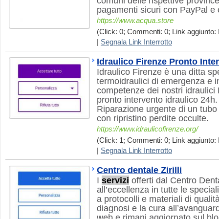
comuni delle rispettive provinc
pagamenti sicuri con PayPal e c
https://www.acqua.store
(Click: 0; Commenti: 0; Link aggiunto: 
|
Segnala Link Interrotto
Idraulico Firenze Pronto Inte
Idraulico Firenze è una ditta sp
termoidraulici di emergenza e 
competenze dei nostri idraulici 
pronto intervento idraulico 24
Riparazione urgente di un tubo
con ripristino perdite occulte.
https://www.idraulicofirenze.org/
(Click: 1; Commenti: 0; Link aggiunto: 
|
Segnala Link Interrotto
Centro dentale Zirilli
I
servizi
offerti dal Centro Denta
all’eccellenza in tutte le special
a protocolli e materiali di qualit
diagnosi e la cura all’avanguardi
web e rimani aggiornato sul blo