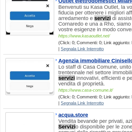
Outlet elettrodomestici Milan
Benvenuti su Kasa Outlet, la vo
fiducia per ottenere i migliori af
arredamento e
servizi
di assis
Cornaredo e una a Rho, siamo q
vostre esigenze in modo conveni
https://www.kasaoutlet.net/
(Click: 0; Commenti: 0; Link aggiunto: 
|
Segnala Link Interrotto
Agenzia immobiliare Cinisel
Lo staff di Casa Comune, unito
trentennale nel settore immobiliar
servizi
innovativi, efficienti e p
vendita di proprietà.
https://www.casa-comune.it/
(Click: 0; Commenti: 0; Link aggiunto: 
|
Segnala Link Interrotto
acqua.store
Vendita bevande per privati, az
Servizi
o disponibile per le zon