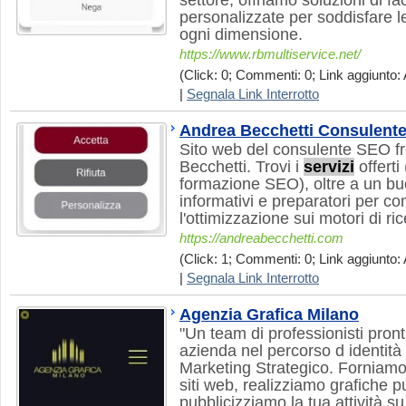
settore, offriamo soluzioni di f
personalizzate per soddisfare l
ogni dimensione.
https://www.rbmultiservice.net/
(Click: 0; Commenti: 0; Link aggiunto: 
|
Segnala Link Interrotto
Andrea Becchetti Consulent
Sito web del consulente SEO f
Becchetti. Trovi i
servizi
offerti
formazione SEO), oltre a un buo
informativi e preparatori per 
l'ottimizzazione sui motori di ri
https://andreabecchetti.com
(Click: 1; Commenti: 0; Link aggiunto: 
|
Segnala Link Interrotto
Agenzia Grafica Milano
"Un team di professionisti pron
azienda nel percorso d identità 
Marketing Strategico. Forniamo
siti web, realizziamo grafiche pu
pubblicizziamo la tua attività su 