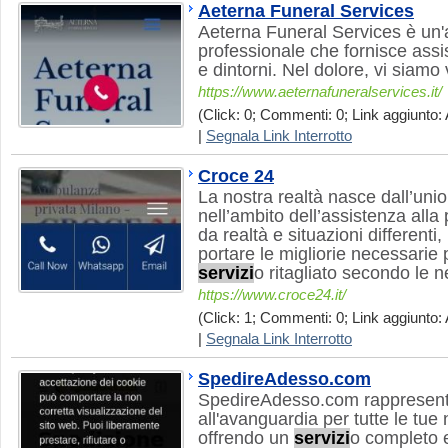
Aeterna Funeral Services
Aeterna Funeral Services è un
professionale che fornisce as
e dintorni. Nel dolore, vi siamo 
https://www.aeternafuneralservices.it/
(Click: 0; Commenti: 0; Link aggiunto: 
|
Segnala Link Interrotto
Croce 24
La nostra realtà nasce dall’unio
nell’ambito dell’assistenza all
da realtà e situazioni differenti
portare le migliorie necessarie 
servizi
o ritagliato secondo le n
https://www.croce24.it/
(Click: 1; Commenti: 0; Link aggiunto: 
|
Segnala Link Interrotto
SpedireAdesso.com
SpedireAdesso.com rappresent
all'avanguardia per tutte le tue
offrendo un
servizi
o completo 