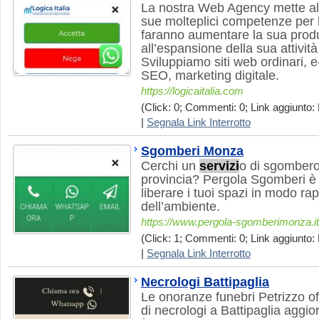
La nostra Web Agency mette a
sue molteplici competenze per l
faranno aumentare la sua produ
all’espansione della sua attività
Sviluppiamo siti web ordinari, 
SEO, marketing digitale.
https://logicaitalia.com
(Click: 0; Commenti: 0; Link aggiunto: 
|
Segnala Link Interrotto
Sgomberi Monza
Cerchi un
servizi
o di sgombero
provincia? Pergola Sgomberi è l
liberare i tuoi spazi in modo rap
dell’ambiente.
https://www.pergola-sgomberimonza.it
(Click: 1; Commenti: 0; Link aggiunto: 
|
Segnala Link Interrotto
Necrologi Battipaglia
Le onoranze funebri Petrizzo o
di necrologi a Battipaglia aggio