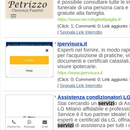
è possibile consultare tutte le i
funerale di una persona cara e
gratuite alla famiglia.
https://www.necrologibattipaglia.it/
(Click: 1; Commenti: 0; Link aggiunto: 
|
Segnala Link Interrotto
Ipervisura.it
Esperti nel fornire, in modo rap
per l'acquisizione di pratiche, v
documenti e certificati catastali,
visure ipotecarie.
https://www.ipervisura.it
(Click: 0; Commenti: 0; Link aggiunto: 
|
Segnala Link Interrotto
Assistenza condizionatori L
Stai cercando un
servizi
o di A
LG Milano affidabile e profes
Service è il tuo partner ideale!
esperti e certificati da LG, of
servizi
di assistenza per tutti i