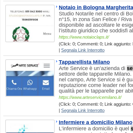
Notaio in Bologna Margherit
Studio Notarile nel centro di B
n°15, in zona San Felice / Riv
disponibile ad ascoltare le esig
l’istituto giuridico che soddisfi 
https://www.notaioclaps.it/
(Click: 0; Commenti: 0; Link aggiunto: 
|
Segnala Link Interrotto
Tapparellista Milano
Arte Service è un’azienda di
se
settore delle tapparelle Milano
nel campo, Arte Service si è g
reputazione come leader nel forn
qualità per le tapparelle per ab
https://www.arteservicemilano.it/
(Click: 0; Commenti: 0; Link aggiunto: 
|
Segnala Link Interrotto
Infermiere a domicilio Milano
L’infermiere a domicilio è quel
s