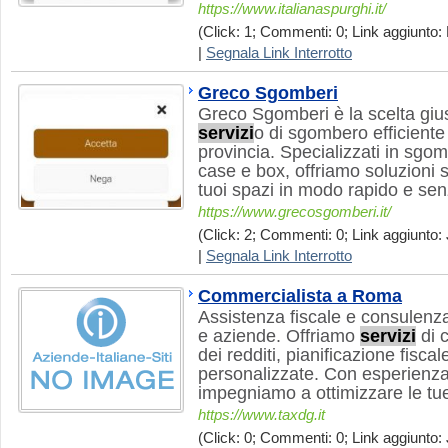
https://www.italianaspurghi.it/
(Click: 1; Commenti: 0; Link aggiunto: 
|
Segnala Link Interrotto
Greco Sgomberi
Greco Sgomberi è la scelta gius
servizi
o di sgombero efficiente 
provincia. Specializzati in sgom
case e box, offriamo soluzioni s
tuoi spazi in modo rapido e sen
https://www.grecosgomberi.it/
(Click: 2; Commenti: 0; Link aggiunto: 
|
Segnala Link Interrotto
Commercialista a Roma
Assistenza fiscale e consulenza
e aziende. Offriamo
servizi
di c
dei redditi, pianificazione fisc
personalizzate. Con esperienz
impegniamo a ottimizzare le tue 
https://www.taxdg.it
(Click: 0; Commenti: 0; Link aggiunto: 