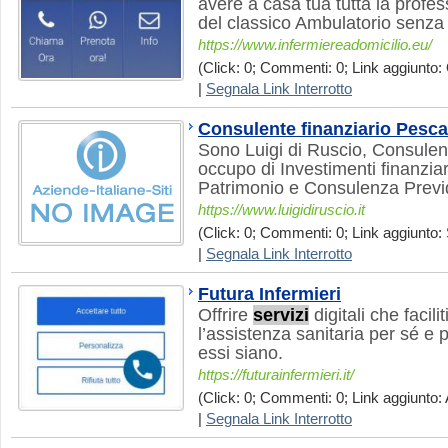
avere a casa tua tutta la profe
del classico Ambulatorio senza
https://www.infermiereadomicilio.eu/
(Click: 0; Commenti: 0; Link aggiunto: 
|
Segnala Link Interrotto
Consulente finanziario Pesca
Sono Luigi di Ruscio, Consulent
occupo di Investimenti finanziar
Patrimonio e Consulenza Previ
https://www.luigidiruscio.it
(Click: 0; Commenti: 0; Link aggiunto: 
|
Segnala Link Interrotto
Futura Infermieri
Offrire
servizi
digitali che facili
l’assistenza sanitaria per sé e 
essi siano.
https://futurainfermieri.it/
(Click: 0; Commenti: 0; Link aggiunto: 
|
Segnala Link Interrotto