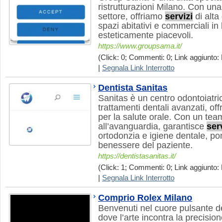
ristrutturazioni Milano. Con un
settore, offriamo
servizi
di alta
spazi abitativi e commerciali in 
esteticamente piacevoli.
https://www.groupsama.it/
(Click: 0; Commenti: 0; Link aggiunto: 
|
Segnala Link Interrotto
Dentista Sanitas
Sanitas è un centro odontoiatric
trattamenti dentali avanzati, off
per la salute orale. Con un team
all’avanguardia, garantisce
ser
ortodonzia e igiene dentale, po
benessere del paziente.
https://dentistasanitas.it/
(Click: 1; Commenti: 0; Link aggiunto: 
|
Segnala Link Interrotto
Comprio Rolex Milano
Benvenuti nel cuore pulsante de
dove l’arte incontra la precision