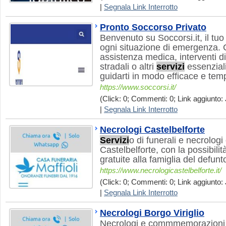
|
Segnala Link Interrotto
Pronto Soccorso Privato
Benvenuto su Soccorsi.it, il tu
ogni situazione di emergenza. 
assistenza medica, interventi di
stradali o altri
servizi
essenziali
guidarti in modo efficace e tem
https://www.soccorsi.it/
(Click: 0; Commenti: 0; Link aggiunto: 
|
Segnala Link Interrotto
Necrologi Castelbelforte
Servizi
o di funerali e necrologi
Castelbelforte, con la possibili
gratuite alla famiglia del defunt
https://www.necrologicastelbelforte.it/
(Click: 0; Commenti: 0; Link aggiunto: 
|
Segnala Link Interrotto
Necrologi Borgo Viriglio
Necrologi e commmemorazioni a