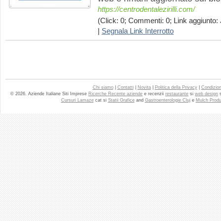
https://centrodentalezirilli.com/
(Click: 0; Commenti: 0; Link aggiunto: 
|
Segnala Link Interrotto
Chi siamo
|
Contatti
|
Novita
|
Politica della Privacy
|
Condizioni
© 2026. Aziende Italiane Siti Imprese
Ricerche Recente aziende
e recenzii
restaurante
si
web design
Cursuri Lamaze
cat si
Statii Grafice
and
Gastroenterologie Cluj
e
Mulch Produ