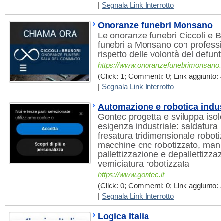
|
Segnala Link Interrotto
Onoranze funebri Monsano
Le onoranze funebri Ciccoli e B
funebri a Monsano con professio
rispetto delle volontà del defunt
https://www.onoranzefunebrimonsano.i
(Click: 1; Commenti: 0; Link aggiunto: 
|
Segnala Link Interrotto
Automazione e robotica indus
Gontec progetta e sviluppa isol
esigenza industriale: saldatura
fresatura tridimensionale robot
macchine cnc robotizzato, mani
pallettizzazione e depallettizza
verniciatura robotizzata
https://www.gontec.it
(Click: 0; Commenti: 0; Link aggiunto: 
|
Segnala Link Interrotto
Logica Italia