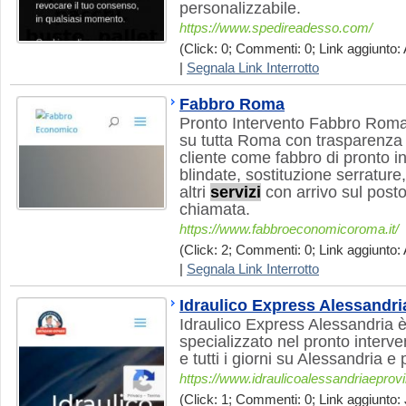
personalizzabile.
https://www.spedireadesso.com/
(Click: 0; Commenti: 0; Link aggiunto: 
|
Segnala Link Interrotto
Fabbro Roma
Pronto Intervento Fabbro Roma
su tutta Roma con trasparenza e
cliente come fabbro di pronto i
blindate, sostituzione serrature
altri
servizi
con arrivo sul posto
chiamata.
https://www.fabbroeconomicoroma.it/
(Click: 2; Commenti: 0; Link aggiunto: 
|
Segnala Link Interrotto
Idraulico Express Alessandri
Idraulico Express Alessandria 
specializzato nel pronto interv
e tutti i giorni su Alessandria e 
https://www.idraulicoalessandriaeprovin
(Click: 1; Commenti: 0; Link aggiunto: 