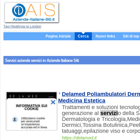
Taxi Heathrow to London
Pagina iniziale
Cerca
Nuovi links
Siti di top
Servizi aziende
servizi
in Aziende Italiane Siti
Delamed Poliambulatori Derm
Medicina Estetica
Trattamenti e soluzioni tecnolog
generazione al
servizi
o della S
Dermatologia e Tricologia,Medic
Dermici,Tossina Botulinica,Pee
tatuaggi,epilazione viso e corp
https://delamed.it