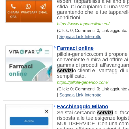
esperti tapparellisti a Milano è
sfida. Ci occupiamo di una va
garantendo che le tue tapparell
condizioni.
https://www.tapparellista.eu/
(Click: 0; Commenti: 0; Link aggiunto:
|
Segnala Link Interrotto
Farmaci online
pillola-generico.com ti propone 
conveniente e mira ad offrire ai
gamma di prodotti all’avanguar
servizi
o clienti e i vantaggi di 
semplificato.
https://pillola-generico.com/
(Click: 0; Commenti: 0; Link aggiunto: 
|
Segnala Link Interrotto
Facchinaggio Milano
Se stai cercando
servizi
di fac
risposta alle tue esigenze logis
MULTISERVICE. Con una compr