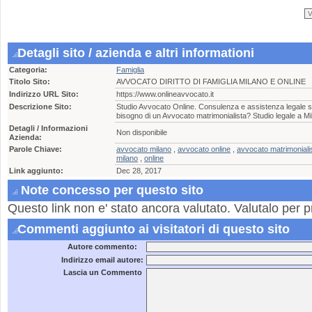
Detagli sito / azienda e altri informationi
Categoria:
Famiglia
Titolo Sito:
AVVOCATO DIRITTO DI FAMIGLIA MILANO E ONLINE
Indirizzo URL Sito:
https://www.onlineavvocato.it
Descrizione Sito:
Studio Avvocato Online. Consulenza e assistenza legale spe
bisogno di un Avvocato matrimonialista? Studio legale a Mi
Detagli / Informazioni
Non disponibile
Azienda:
Parole Chiave:
avvocato milano
,
avvocato online
,
avvocato matrimoniali
milano
,
online
Link aggiunto:
Dec 28, 2017
Note concesso per questo sito
Questo link non e' stato ancora valutato. Valutalo per p
Commenti aggiunto ai visitatori di questo sito
Autore commento:
Indirizzo email autore:
Lascia un Commento