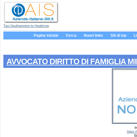
Taxi Southampton to Heathrow
Pagina iniziale
Cerca
Nuovi links
Siti di top
L
AVVOCATO DIRITTO DI FAMIGLIA M
I
https:
Si