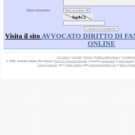
Nota commento:
Visita il sito
AVVOCATO DIRITTO DI FA
ONLINE
Chi siamo
|
Contatti
|
Novita
|
Politica della Privacy
|
Condizioni
© 2026. Aziende Italiane Siti Imprese
Ricerche Recente aziende
e recenzii
restaurante
si
web design
Cursuri Lamaze
cat si
Statii Grafice
and
Gastroenterologie Cluj
e
Mulch Produ