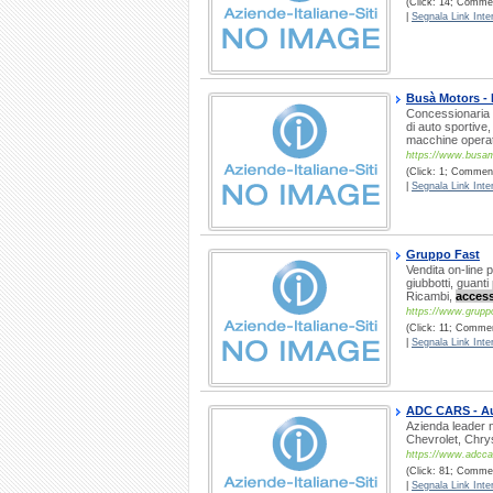
(Click: 14; Commen
|
Segnala Link Inter
Busà Motors - 
Concessionaria s
di auto sportive
macchine operat
https://www.busamo
(Click: 1; Commenti
|
Segnala Link Inter
Gruppo Fast
Vendita on-line p
giubbotti, guant
Ricambi,
access
https://www.gruppo
(Click: 11; Comment
|
Segnala Link Inter
ADC CARS - Au
Azienda leader n
Chevrolet, Chry
https://www.adccar
(Click: 81; Commen
|
Segnala Link Inter