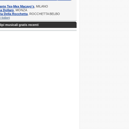
ante Tex-Mex Macayo's
, MILANO
ia Dollaro
, MONZA
ria Della Rocchetta
, ROCCHETTA BELBO
i italiani
ipi musicali gratis recenti