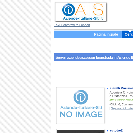
Taxi Heathrow to London
Pagina iniziale
Cerc
Servizi aziende
accessori fuoristrada
in Aziende It
Ziarelli Pneuma
Acquista On-Li
e Distanziali, Pn
https://www.ziarelli
(Click: 0; Commenti
|
Segnala Link Inter
autotre2