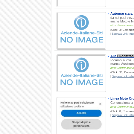
Automar s.a.s.
da noi puoi trov
anche Moto e N
https://www.auto
(Click: 3; Commenti
|
Segnala Link Inter
Alia
Fuoristrad
Ricambi nuovi us
marca. Assistenz
https://www.aliafuo
(Click: 30; Commen
|
Segnala Link Inter
Linea Moto Cru
Concessionari
https://www.lmcs.i
(Click: 0; Commenti
|
Segnala Link Inter