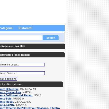
categoria
Ristoranti
Italiane e Link Utili
storanti e locali Italiani
r:
:
ri locali e ristoranti
ante Belvedere
, CATANZARO
ante Cinese Asia
, NAPOLI
ante Dell'Hotel dei Platani
, NOLA
ante Sole
, MUGGIA
ante Rossi
, GENAZZANO
ia La Suerte
, GIANICO
ante Creativo Dell'Hotel Four Seasons, Il Teatro
,