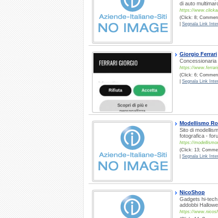
di auto multimar
https://www.clickar
(Click: 8; Commenti
|
Segnala Link Inter
Giorgio Ferrari
Concessionaria 
https://www.ferrarig
(Click: 6; Commenti
|
Segnala Link Inter
Modellismo Ro
Sito di modellism
fotografica - fo
https://modellismor
(Click: 13; Commen
|
Segnala Link Inter
NicoShop
Gadgets hi-tech
addobbi Hallow
https://www.nicosh