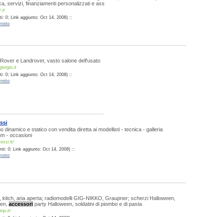
ca, servizi, finanziamenti personalizzati e ass
.it
: 0; Link aggiunto: Oct 14, 2008) ::
rotto
Rover e Landrover, vasto salone dell'usato
iorgio.it
: 0; Link aggiunto: Oct 14, 2008) ::
rotto
ssi
o dinamico e statico con vendita diretta ai modellisti - tecnica - galleria
rum - occasioni
ossi.it/
ti: 0; Link aggiunto: Oct 14, 2008) ::
rotto
, kitch, aria aperta; radiomodelli GIG-NIKKO, Graupner; scherzi Halloween,
een,
accessori
party Halloween, soldatini di piombo e di pasta
op.it/