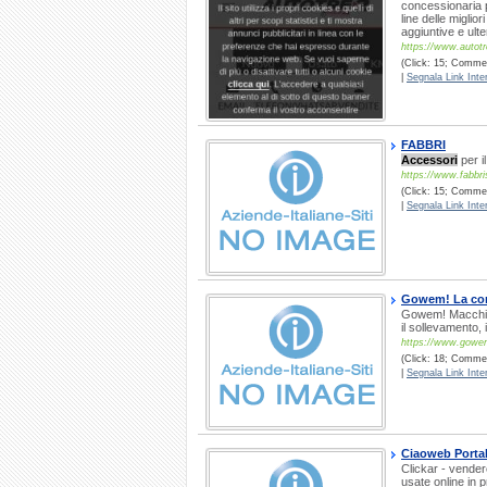
concessionaria p
line delle miglior
aggiuntive e ulter
https://www.autot
(Click: 15; Comment
|
Segnala Link Inter
FABBRI
Accessori
per i
https://www.fabbri
(Click: 15; Commen
|
Segnala Link Inter
Gowem! La commu
Gowem! Macchine,
il sollevamento, 
https://www.gowem
(Click: 18; Commen
|
Segnala Link Inter
Ciaoweb Porta
Clickar - vender
usate online in 