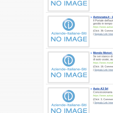
Autousata.it - 
Il Portale dell'a
gestito in tempo 
https://www.autous
(Click: 39; Commen
|
Segnala Link Inter
Mondo Motori 
Se sei stanco di 
di auto usate, a
https://www.mond
(Click: 19; Commen
|
Segnala Link Inter
Auto A3 Srl
Concessionaria a
https://www.autoa
(Click: 3; Commenti
|
Segnala Link Inter