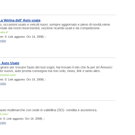
La Vetrina dell' Auto usata
uto, occasioni usato e veicoli nuovi, sempre aggiornato e pieno di novità,viene
reale dai nostri inserzionisti, sezione ricambi usati e da competizione.
ata.it/
ti: 0; Link aggiunto: Oct 14, 2008) ::
rotto
- Auto Usate
girare per trovare l'auto dei tuoi sogni, hai trovato il sito che fa per te! Annunci
uto nuove, auto pronta consegna ma non solo, news, link e tanto altro.
omotori.com/
ti: 0; Link aggiunto: Oct 14, 2008) ::
rotto
uto multimarche con sede in valtellina (SO)- vendita e assistenza.
3.com/
: 0; Link aggiunto: Oct 14, 2008) ::
rotto