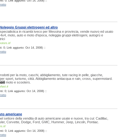
ti: 0; Link aggiunto: Oct 14, 2008) ::
rotto
Noleggio Gruppi elettrogeni ed altro
pecialistica in ricambi iveco per Messina e provincia, vende nuovo ed usato
, 4x4, moto, auto e moto d'epoca, noleggia gruppi elettrogeni, autogrù e
rici
tors.it/
: 0; Link aggiunto: Oct 14, 2008) ::
rotto
rodotti per la moto, caschi, abbigliamento, tute racing in pelle, giacche,
i per sport, turismo, città. Abbigliamento antiacqua e rain, cross, supermotard.
ori
moto e scooters.
fast.it
i: 0; Link aggiunto: Oct 14, 2008) ::
rotto
to americane
el settore della vendita di auto americane usate e nuove, tra cui: Cadillac,
sler, Corvette, Dodge, Ford, GMC, Hummer, Jeep, Lincoln, Pontiac.
s.it/
ti: 0; Link aggiunto: Oct 14, 2008) ::
rotto