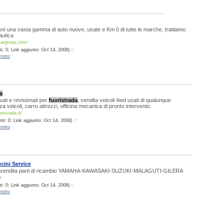
are una vasta gamma di auto nuove, usate e Km 0 di tutte le marche, trattiamo
autica
margroup.com/
: 0; Link aggiunto: Oct 14, 2008) ::
rotto
a
ati e revisionati per
fuoristrada
, vendita veicoli 4wd usati di qualunque
a veicoli, carro attrezzi, officina mecanica di pronto intervento.
ristrada.it/
ti: 0; Link aggiunto: Oct 14, 2008) ::
rotto
cini Service
a vendita parti di ricambio YAMAHA-KAWASAKI-SUZUKI-MALAGUTI-GILERA
t
: 0; Link aggiunto: Oct 14, 2008) ::
rotto