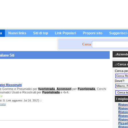
a
Nuovi links
Siti di top
Link Popolari
Proponi sito
Suggerisci 
Cerca
Aziende 
aliane Siti
Cerca ri
Cerca pe
Dove?
tici Ricostruiti
ne Gomme e Pneumatici per
fuoristrada
,
Accessori
per
Fuoristrada
, Cerchi
eumatici Usati e Ricostruiti per
Fuoristrada
e 4x4.
.it
I miglio
: 0; Link aggiunto: Jul 24, 2017) ::
rotto
Ristor
Ristor
Ristor
Ristor
Ristor
Pizzer
Ristor