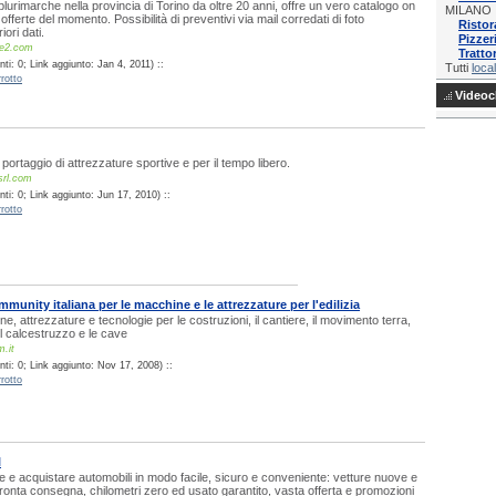
lurimarche nella provincia di Torino da oltre 20 anni, offre un vero catalogo on
MILANO
i offerte del momento. Possibilità di preventivi via mail corredati di foto
Ristor
iori dati.
Pizzer
re2.com
Tratto
i: 0; Link aggiunto: Jan 4, 2011) ::
Tutti
local
rotto
Videocl
l portaggio di attrezzature sportive e per il tempo libero.
srl.com
ti: 0; Link aggiunto: Jun 17, 2010) ::
rotto
nity italiana per le macchine e le attrezzature per l'edilizia
 attrezzature e tecnologie per le costruzioni, il cantiere, il movimento terra,
il calcestruzzo e le cave
.it
ti: 0; Link aggiunto: Nov 17, 2008) ::
rotto
l
e e acquistare automobili in modo facile, sicuro e conveniente: vetture nuove e
pronta consegna, chilometri zero ed usato garantito, vasta offerta e promozioni