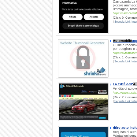
Carrozzeria La Co
piccole ammacca
l’immagine, rest
https://carrozzerial
(Click: 0; Commenti
|
Segnala Link Inter
Automobile
top
Guide e recension
per scegliere e a
https://automobilet
(Click: 1; Comment
|
Segnala Link Inter
La Città dell'
Au
Vendita di auto
https://www.taurisa
(Click: 2; Commenti
|
Segnala Link Inter
ritiro auto inc
Acquisto di auto
Valutazioni sen