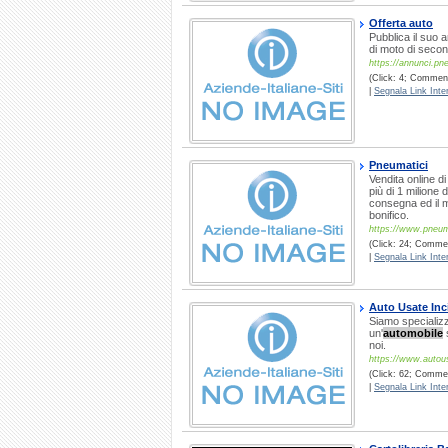
Offerta auto
Pubblica il suo a
di moto di seco
https://annunci.pne
(Click: 4; Commenti
|
Segnala Link Inter
Pneumatici
Vendita online d
più di 1 milione 
consegna ed il m
bonifico.
https://www.pneuma
(Click: 24; Comment
|
Segnala Link Inter
Auto Usate Inc
Siamo specializza
un'
automobile
s
noi.
https://www.autou
(Click: 62; Comment
|
Segnala Link Inter