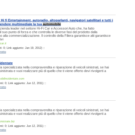
i fi Entertainment, autoradio, altoparlanti, navigatori satellitari e tutti i
endere multimediale la tua
automobile
ienda leader nel settore Hi-Fi Car e Accessori Auto che, ha fatto
il suo punto di forza e che controlla le diverse fasi del prodotto dalla
o alla commercializzazione. Il controllo della Filiera garantisce alti garantisce
ivi
ar.it
: 0; Link aggiunto: Jan 19, 2012) ::
rotto
identate
 specializzata nella compravendita e riparazione di veicoli sinistrati, se hai
inistrata e vuoi realizzare più di quello che ti viene offerto devi rivolgerti a
obilincidentate.com
i: 0; Link aggiunto: Jun 12, 2011) ::
rotto
 specializzata nella compravendita e riparazione di veicoli sinistrati, se hai
inistrata e vuoi realizzare più di quello che ti viene offerto devi rivolgerti a
nistrate.biz
i: 0; Link aggiunto: Jun 12, 2011) ::
rotto