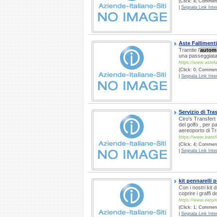
(Click: 4; Comment
|
Segnala Link Inter
Aste Fallimenti
Tramite l'
autom
una passeggiata 
https://www.astefall
(Click: 0; Commenti
|
Segnala Link Inter
Servizio di Tr
Ciro's Transfert
del golfo , per p
aereoporto di Tr
https://www.trans
(Click: 4; Commenti
|
Segnala Link Inter
kit pennarelli 
Con i nostri kit 
coprire i graffi d
https://www.easyt
(Click: 1; Commenti
|
Segnala Link Inter