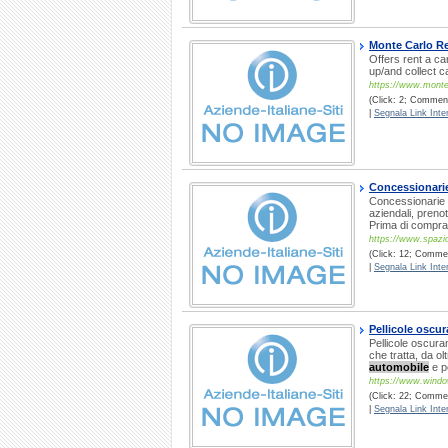
Monte Carlo Re
Offers rent a ca
up/and collect c
https://www.mont
(Click: 2; Commenti
|
Segnala Link Inter
Concessionarie
Concessionarie a
aziendali, prenot
Prima di compra
https://www.spazi
(Click: 12; Commen
|
Segnala Link Inter
Pellicole oscur
Pellicole oscura
che tratta, da olt
automobile
e pe
https://www.windo
(Click: 22; Commen
|
Segnala Link Inter