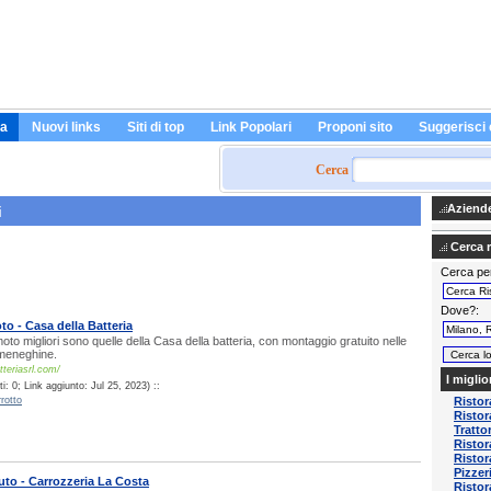
a
Nuovi links
Siti di top
Link Popolari
Proponi sito
Suggerisci 
Cerca
Aziende 
i
Cerca ri
Cerca pe
Dove?
to - Casa della Batteria
oto migliori sono quelle della Casa della batteria, con montaggio gratuito nelle
meneghine.
tteriasrl.com/
I miglio
: 0; Link aggiunto: Jul 25, 2023) ::
rotto
Ristor
Ristor
Tratto
Ristor
Ristor
Pizzer
uto - Carrozzeria La Costa
Risto