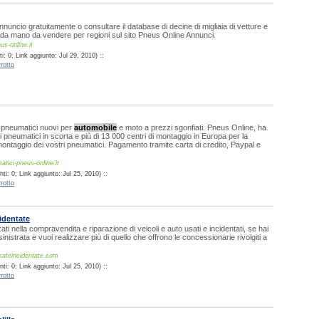
nnuncio gratuitamente o consultare il database di decine di migliaia di vetture e
nda mano da vendere per regioni sul sito Pneus Online Annunci.
us-online.it
: 0; Link aggiunto: Jul 29, 2010) ::
rotto
i pneumatici nuovi per
automobile
e moto a prezzi sgonfiati. Pneus Online, ha
di pneumatici in scorta e più di 13 000 centri di montaggio in Europa per la
ontaggio dei vostri pneumatici. Pagamento tramite carta di credito, Paypal e
tici-pneus-online.it
i: 0; Link aggiunto: Jul 25, 2010) ::
rotto
identate
ti nella compravendita e riparazione di veicoli e auto usati e incidentati, se hai
inistrata e vuoi realizzare più di quello che offrono le concessionarie rivolgiti a
sateincidentate.com
i: 0; Link aggiunto: Jul 25, 2010) ::
rotto