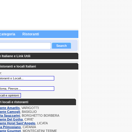
categoria
Ristoranti
Italiane e Link Utili
storanti e locali Italiani
r:
:
ri locali e ristoranti
ante Amarilis
, VARIGOTTI
ante Camogli
, BASIGLIO
ria Spazzarini
, BORGHETTO BORBERA
ante Del Gotha
, CIRIE'
ante Hotel Sant'Angelo
, LICATA
ia Primopiano
, CATANIA
rante Gourmet
, MONTECATINI TERME