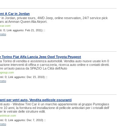
nt A Car in Jordan
r in Jordan, private tours, 4WD Jeep, online reservation, 24/7 service pick
ars at Amman Queen Alia Airport.
ecar.com
: 0; Link aggiunto: Feb 21, 2011) ::
rotto
 Torino Fiat Alfa Lancia Jeep Opel Toyota Peugeot
 Torino di vendita e assistenza automobili. Vendita auto nuove usate km 0
azione interventi di offina e carrozzeria, ricerca auto online e contatti diretti.
re un'auto passa da SPAZIO La Città dell'Auto
ogroup.com
ti: 0; Link aggiunto: Dec 15, 2010) ::
rotto
anti per vetri auto, Vendita pellicole oscuranti
nti auto - Window Tint Car è un marchio appartenente al gruppo Puntoglass
re 10 anni, la fornitura ed installazione di pellicole antisolari per i cristalli dell'
r le vetrate delle strutture edili.
wtintcar.com
ti: 0; Link aggiunto: Dec 7, 2010) ::
rotto