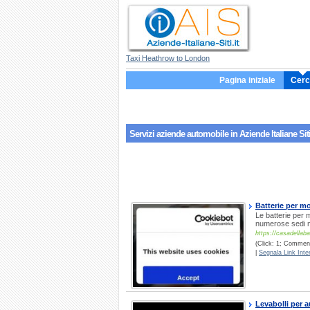
Taxi Heathrow to London
Pagina iniziale
Cerc
Servizi aziende
automobile
in Aziende Italiane Sit
Batterie per mo
Le batterie per m
numerose sedi 
https://casadellaba
(Click: 1; Commenti
|
Segnala Link Inter
Levabolli per a