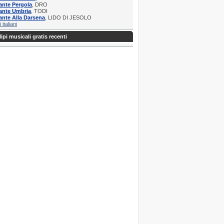
ante Pergola
, DRO
ante Umbria
, TODI
ante Alla Darsena
, LIDO DI JESOLO
i italiani
ipi musicali gratis recenti