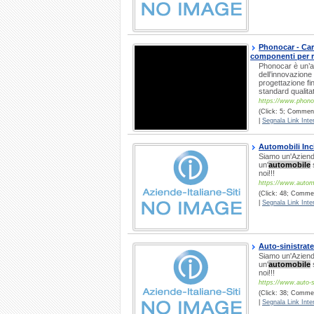
Phonocar - Car H
componenti per r
Phonocar è un’az
dell’innovazione 
progettazione fin
standard qualitat
https://www.phonoc
(Click: 5; Commenti
|
Segnala Link Inter
Automobili Inc
Siamo un'Azienda
un'
automobile
s
noi!!!
https://www.autom
(Click: 48; Comment
|
Segnala Link Inter
Auto-sinistrate
Siamo un'Azienda
un'
automobile
s
noi!!!
https://www.auto-si
(Click: 38; Comment
|
Segnala Link Inter