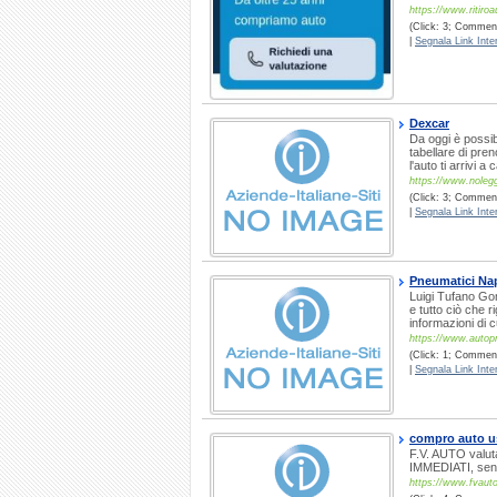
https://www.ritiro
(Click: 3; Commenti
|
Segnala Link Inter
Dexcar
Da oggi è possib
tabellare di pren
l'auto ti arrivi a 
https://www.noleggi
(Click: 3; Comment
|
Segnala Link Inter
Pneumatici Na
Luigi Tufano Gom
e tutto ciò che r
informazioni di c
https://www.autopn
(Click: 1; Commenti
|
Segnala Link Inter
compro auto u
F.V. AUTO valut
IMMEDIATI, senza
https://www.fvauto