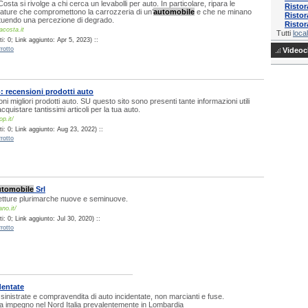
sta si rivolge a chi cerca un levabolli per auto. In particolare, ripara le
Ristor
ture che compromettono la carrozzeria di un’
automobile
e che ne minano
Ristor
ituendo una percezione di degrado.
Ristor
acosta.it
Tutti
local
: 0; Link aggiunto: Apr 5, 2023) ::
rotto
Videocl
: recensioni prodotti auto
i migliori prodotti auto. SU questo sito sono presenti tante informazioni utili
cquistare tantissimi articoli per la tua auto.
op.it/
i: 0; Link aggiunto: Aug 23, 2022) ::
rotto
tomobile
Srl
vetture plurimarche nuove e seminuove.
no.it/
: 0; Link aggiunto: Jul 30, 2020) ::
rotto
identate
 sinistrate e compravendita di auto incidentate, non marcianti e fuse.
za impegno nel Nord Italia prevalentemente in Lombardia