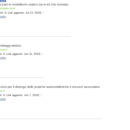
lilla
zzato in modellismo statico sia in kit che montato.
.it/index.html
i: 0; Link aggiunto: Jul 13, 2010) ::
rotto
blaggi elettrici
avi.it
: 0; Link aggiunto: Jun 11, 2010) ::
rotto
izio per il disbrigo delle pratiche automobilistiche e tessere associative
ia.it
: 0; Link aggiunto: Jun 7, 2010) ::
rotto