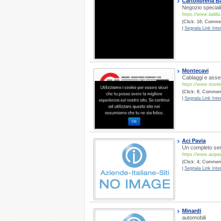
Cartolibreria Ba
Negozio speciali
https://www.balilla
(Click: 16; Comment
|
Segnala Link Inter
Montecavi
Cablaggi e assem
https://www.montec
(Click: 8; Commenti
|
Segnala Link Inter
Aci Pavia
Un completo serv
https://www.acipav
(Click: 4; Commenti
|
Segnala Link Inter
Minardi
automobili