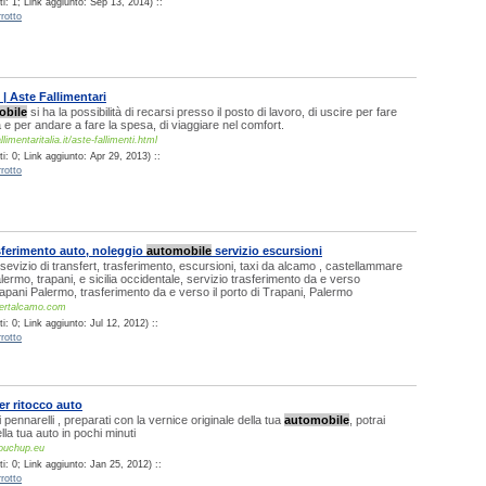
i: 1; Link aggiunto: Sep 13, 2014) ::
rotto
 | Aste Fallimentari
obile
si ha la possibilità di recarsi presso il posto di lavoro, di uscire per fare
e per andare a fare la spesa, di viaggiare nel comfort.
imentaritalia.it/aste-fallimenti.html
: 0; Link aggiunto: Apr 29, 2013) ::
rotto
asferimento auto, noleggio
automobile
servizio escursioni
 sevizio di transfert, trasferimento, escursioni, taxi da alcamo , castellammare
alermo, trapani, e sicilia occidentale, servizio trasferimento da e verso
apani Palermo, trasferimento da e verso il porto di Trapani, Palermo
fertalcamo.com
: 0; Link aggiunto: Jul 12, 2012) ::
rotto
per ritocco auto
di pennarelli , preparati con la vernice originale della tua
automobile
, potrai
ella tua auto in pochi minuti
ouchup.eu
: 0; Link aggiunto: Jan 25, 2012) ::
rotto