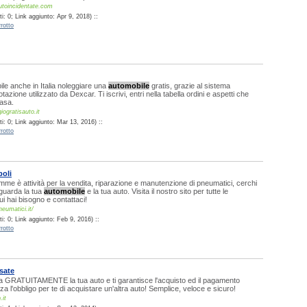
autoincidentate.com
: 0; Link aggiunto: Apr 9, 2018) ::
rotto
ile anche in Italia noleggiare una
automobile
gratis, grazie al sistema
otazione utilizzato da Dexcar. Ti iscrivi, entri nella tabella ordini e aspetti che
casa.
ogratisauto.it
i: 0; Link aggiunto: Mar 13, 2016) ::
rotto
poli
me è attività per la vendita, riparazione e manutenzione di pneumatici, cerchi
iguarda la tua
automobile
e la tua auto. Visita il nostro sito per tutte le
ui hai bisogno e contattaci!
eumatici.it/
: 0; Link aggiunto: Feb 9, 2016) ::
rotto
sate
a GRATUITAMENTE la tua auto e ti garantisce l'acquisto ed il pagamento
 l'obbligo per te di acquistare un'altra auto! Semplice, veloce e sicuro!
.it