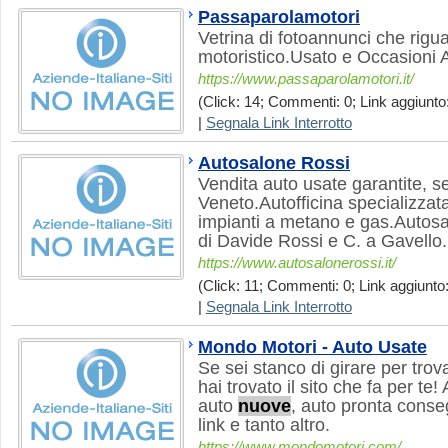
Passaparolamotori
Vetrina di fotoannunci che rigua
motoristico.Usato e Occasioni 
https://www.passaparolamotori.it/
(Click: 14; Commenti: 0; Link aggiunto:
|
Segnala Link Interrotto
Autosalone Rossi
Vendita auto usate garantite, s
Veneto.Autofficina specializzata 
impianti a metano e gas.Autosa
di Davide Rossi e C. a Gavello.
https://www.autosalonerossi.it/
(Click: 11; Commenti: 0; Link aggiunto:
|
Segnala Link Interrotto
Mondo Motori - Auto Usate
Se sei stanco di girare per trova
hai trovato il sito che fa per te
auto
nuove
, auto pronta cons
link e tanto altro.
https://www.mondomotori.com/