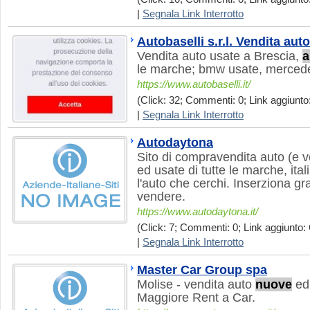
|
Segnala Link Interrotto
Autobaselli s.r.l. Vendita aut
Vendita auto usate a Brescia,
a
le marche; bmw usate, mercede
https://www.autobaselli.it/
(Click: 32; Commenti: 0; Link aggiunto:
|
Segnala Link Interrotto
Autodaytona
Sito di compravendita auto (e v
ed usate di tutte le marche, ita
l'auto che cerchi. Inserziona gra
vendere.
https://www.autodaytona.it/
(Click: 7; Commenti: 0; Link aggiunto: 
|
Segnala Link Interrotto
Master Car Group spa
Molise - vendita auto
nuove
ed 
Maggiore Rent a Car.