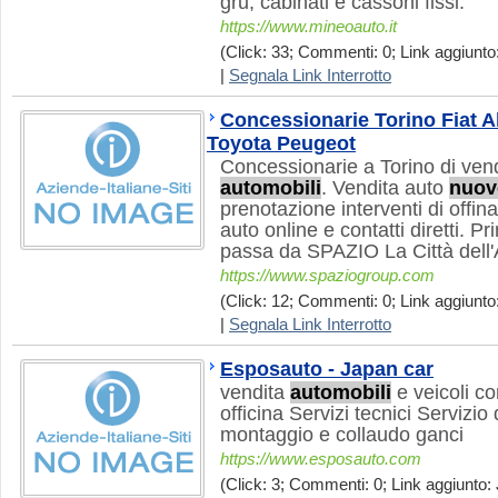
gru, cabinati e cassoni fissi.
https://www.mineoauto.it
(Click: 33; Commenti: 0; Link aggiunto:
|
Segnala Link Interrotto
Concessionarie Torino Fiat A
Toyota Peugeot
Concessionarie a Torino di ven
automobili
. Vendita auto
nuov
prenotazione interventi di offina
auto online e contatti diretti. 
passa da SPAZIO La Città dell'
https://www.spaziogroup.com
(Click: 12; Commenti: 0; Link aggiunto
|
Segnala Link Interrotto
Esposauto - Japan car
vendita
automobili
e veicoli c
officina Servizi tecnici Servizio 
montaggio e collaudo ganci
https://www.esposauto.com
(Click: 3; Commenti: 0; Link aggiunto: 