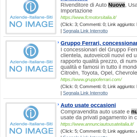
Rivenditore di Auto
Nuove
, Us
Importazione
https://www.fcmotorsitalia.it/
(Click: 3; Commenti: 0; Link aggiunto: 
|
Segnala Link Interrotto
Gruppo Ferrari, concessionar
I concessionari del Gruppo Fer
clientela, autoveicoli nuovi ed 
rapporto qualità prezzo, di num
qualità e famosi in tutto il mo
Citroën, Toyota, Opel, Chevrole
https://www.gruppoferrari.com/
(Click: 0; Commenti: 0; Link aggiunto: 
|
Segnala Link Interrotto
Auto usate occasioni
Compravendita auto usate e
n
usate da privati pagamento in c
https://www.annunciautousateitalia.it/
(Click: 5; Commenti: 0; Link aggiunto: 