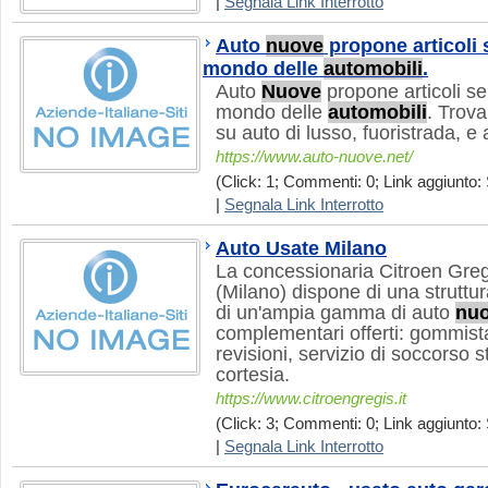
|
Segnala Link Interrotto
Auto
nuove
propone articoli 
mondo delle
automobili
.
Auto
Nuove
propone articoli se
mondo delle
automobili
. Trova
su auto di lusso, fuoristrada, e 
https://www.auto-nuove.net/
(Click: 1; Commenti: 0; Link aggiunto: 
|
Segnala Link Interrotto
Auto Usate Milano
La concessionaria Citroen Gre
(Milano) dispone di una struttur
di un'ampia gamma di auto
nu
complementari offerti: gommista,
revisioni, servizio di soccorso s
cortesia.
https://www.citroengregis.it
(Click: 3; Commenti: 0; Link aggiunto: 
|
Segnala Link Interrotto