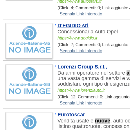
https://www.autostart.it/
(Click: 4; Commenti: 0; Link aggiunto: 
|
Segnala Link Interrotto
D'EGIDIO srl
Concessionaria Auto Opel
https://www.degidio.it
(Click: 7; Commenti: 0; Link aggiunto: 
|
Segnala Link Interrotto
Lorenzi Group S.r.l.,
Da anni operatore nel settore
a
una vasta gamma di servizi e va
soddisfare ogni tipo di esigenza
https://www.lorenziauto.it
(Click: 12; Commenti: 0; Link aggiunto
|
Segnala Link Interrotto
Eurotoscar
Vendita usate e
nuove
, auto o
listino quattroruote, concessio