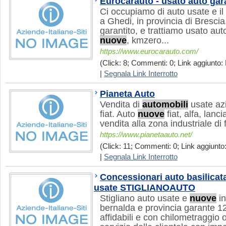
Eurocarauto - usato auto gar
Ci occupiamo di auto usate e il
a Ghedi, in provincia di Brescia.
garantito, e trattiamo usato aut
nuove
, kmzero...
https://www.eurocarauto.com/
(Click: 8; Commenti: 0; Link aggiunto: 
|
Segnala Link Interrotto
Pianeta Auto
Vendita di
automobili
usate az
fiat. Auto
nuove
fiat, alfa, lanc
vendita alla zona industriale di 
https://www.pianetaauto.net/
(Click: 11; Commenti: 0; Link aggiunto: 
|
Segnala Link Interrotto
Concessionari auto basilica
usate STIGLIANOAUTO
Stigliano auto usate e
nuove
in
bernalda e provincia garante 1
affidabili e con chilometraggio o