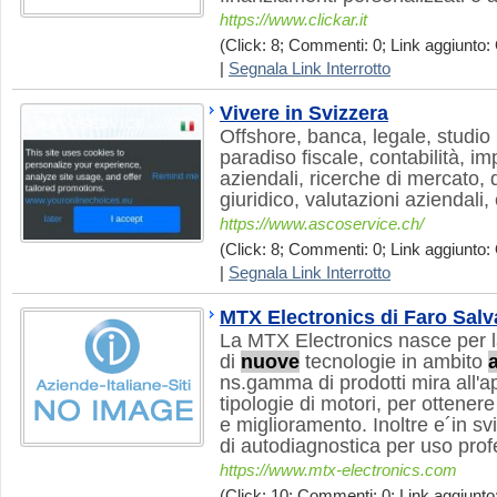
https://www.clickar.it
(Click: 8; Commenti: 0; Link aggiunto: 
|
Segnala Link Interrotto
Vivere in Svizzera
Offshore, banca, legale, studio 
paradiso fiscale, contabilità, i
aziendali, ricerche di mercato, di
giuridico, valutazioni aziendali,
https://www.ascoservice.ch/
(Click: 8; Commenti: 0; Link aggiunto: 
|
Segnala Link Interrotto
MTX Electronics di Faro Salv
La MTX Electronics nasce per l
di
nuove
tecnologie in ambito
ns.gamma di prodotti mira all'a
tipologie di motori, per ottenere
e miglioramento. Inoltre e´in svi
di autodiagnostica per uso prof
https://www.mtx-electronics.com
(Click: 10; Commenti: 0; Link aggiunto: