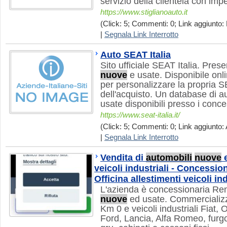
servizio della clientela con im
https://www.stiglianoauto.it
(Click: 5; Commenti: 0; Link aggiunto:
|
Segnala Link Interrotto
Auto SEAT Italia
Sito ufficiale SEAT Italia. Prese
nuove
e usate. Disponibile onl
per personalizzare la propria 
dell'acquisto. Un database di a
usate disponibili presso i conces
https://www.seat-italia.it/
(Click: 5; Commenti: 0; Link aggiunto: 
|
Segnala Link Interrotto
Vendita di
automobili
nuove
e
veicoli industriali - Concessio
Officina allestimenti veicoli ind
L'azienda è concessionaria Rena
nuove
ed usate. Commerciali
Km 0 e veicoli industriali Fiat,
Ford, Lancia, Alfa Romeo, furgoni