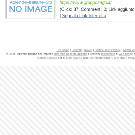
https://www.gruppozago.it/
(Click: 37; Commenti: 0; Link aggiunto:
|
Segnala Link Interrotto
Chi siamo
|
Contatti
|
Novita
|
Politica della Privacy
|
Condizioni
© 2026. Aziende Italiane Siti Imprese
Ricerche Recente aziende
e recenzii
restaurante
si
web design
Cursuri Lamaze
cat si
Statii Grafice
and
Gastroenterologie Cluj
e
Mulch Produ