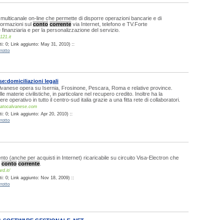
lticanale on-line che permette di disporre operazioni bancarie e di
formazioni sul
conto
corrente
via Internet, telefono e TV.Forte
 finanziaria e per la personalizzazione del servizio.
121.it
i: 0; Link aggiunto: May 31, 2010) ::
rotto
e:domiciliazioni legali
alvanese opera su Isernia, Frosinone, Pescara, Roma e relative province.
le materie civilistiche, in particolare nel recupero credito. Inoltre ha la
ere operativo in tutto il centro-sud italia grazie a una fitta rete di collaboratori.
catocalvanese.com
: 0; Link aggiunto: Apr 20, 2010) ::
rotto
to (anche per acquisti in Internet) ricaricabile su circuito Visa-Electron che
i
conto
corrente
.
rd.it/
i: 0; Link aggiunto: Nov 18, 2009) ::
rotto