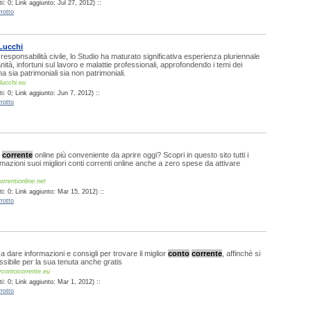
: 0; Link aggiunto: Jul 27, 2012) ::
rotto
Lucchi
 responsabilità civile, lo Studio ha maturato significativa esperienza pluriennale
nità, infortuni sul lavoro e malattie professionali, approfondendo i temi dei
a sia patrimoniali sia non patrimoniali.
lucchi.eu
: 0; Link aggiunto: Jun 7, 2012) ::
rotto
corrente
online più conveniente da aprire oggi? Scopri in questo sito tutti i
ormazioni suoi migliori conti correnti online anche a zero spese da attivare
rrentionline.net
i: 0; Link aggiunto: Mar 15, 2012) ::
rotto
o a dare informazioni e consigli per trovare il miglior
conto
corrente
, affinchè si
ssibile per la sua tenuta anche gratis
rcontocorrente.eu
: 0; Link aggiunto: Mar 1, 2012) ::
rotto