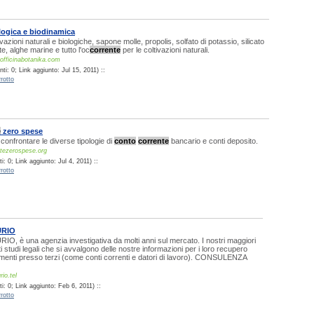
ologica e biodinamica
ivazioni naturali e biologiche, sapone molle, propolis, solfato di potassio, silicato
te, alghe marine e tutto l'oc
corrente
per le coltivazioni naturali.
officinabotanika.com
i: 0; Link aggiunto: Jul 15, 2011) ::
rotto
e
zero spese
 confrontare le diverse tipologie di
conto
corrente
bancario e conti deposito.
ntezerospese.org
: 0; Link aggiunto: Jul 4, 2011) ::
rotto
URIO
RIO, è una agenzia investigativa da molti anni sul mercato. I nostri maggiori
tti studi legali che si avvalgono delle nostre informazioni per i loro recupero
amenti presso terzi (come conti correnti e datori di lavoro). CONSULENZA
io.tel
: 0; Link aggiunto: Feb 6, 2011) ::
rotto