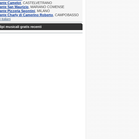
ante Camelot
, CASTELVETRANO
ante San Maurizio
, MARIANO COMENSE
ante Pizzeria Spontini
, MILANO
ante Charly di Camerino Roberto
, CAMPOBASSO
i italiani
ipi musicali gratis recenti