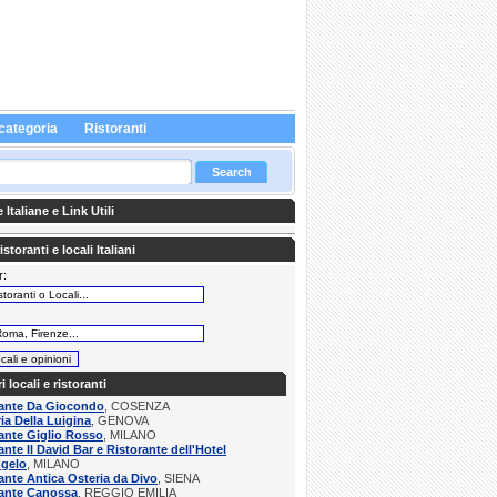
categoria
Ristoranti
Italiane e Link Utili
storanti e locali Italiani
r:
:
ri locali e ristoranti
rante Da Giocondo
, COSENZA
ria Della Luigina
, GENOVA
ante Giglio Rosso
, MILANO
ante Il David Bar e Ristorante dell'Hotel
ngelo
, MILANO
ante Antica Osteria da Divo
, SIENA
rante Canossa
, REGGIO EMILIA