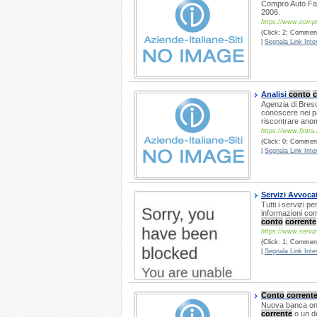
Compro Auto Faci
2006.
https://www.compro
(Click: 2; Commenti
|
Segnala Link Inter
Analisi
conto
c
Agenzia di Bresci
conoscere nei pa
riscontrare anom
https://www.fintra.i
(Click: 0; Commenti
|
Segnala Link Inter
Servizi Avvoca
Tutti i servizi p
informazioni com
conto
corrente
https://www.serviz
(Click: 1; Comment
|
Segnala Link Inter
Conto
corrent
Nuova banca onli
corrente
o un de