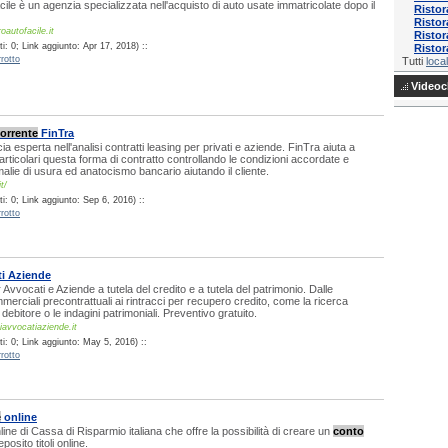
le è un agenzia specializzata nell'acquisto di auto usate immatricolate dopo il
Ristor
Ristor
autofacile.it
Ristor
: 0; Link aggiunto: Apr 17, 2018) ::
Ristor
rotto
Tutti
local
Videocl
orrente
FinTra
a esperta nell'analisi contratti leasing per privati e aziende. FinTra aiuta a
rticolari questa forma di contratto controllando le condizioni accordate e
alie di usura ed anatocismo bancario aiutando il cliente.
t/
: 0; Link aggiunto: Sep 6, 2016) ::
rotto
ti Aziende
er Avvocati e Aziende a tutela del credito e a tutela del patrimonio. Dalle
merciali precontrattuali ai rintracci per recupero credito, come la ricerca
debitore o le indagini patrimoniali. Preventivo gratuito.
iavvocatiaziende.it
i: 0; Link aggiunto: May 5, 2016) ::
rotto
e
online
ne di Cassa di Risparmio italiana che offre la possibilità di creare un
conto
posito titoli online.