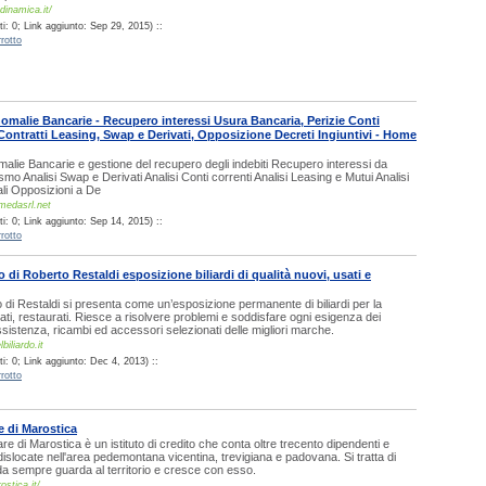
inamica.it/
i: 0; Link aggiunto: Sep 29, 2015) ::
rotto
alie Bancarie - Recupero interessi Usura Bancaria, Perizie Conti
 Contratti Leasing, Swap e Derivati, Opposizione Decreti Ingiuntivi - Home
alie Bancarie e gestione del recupero degli indebiti Recupero interessi da
mo Analisi Swap e Derivati Analisi Conti correnti Analisi Leasing e Mutui Analisi
iali Opposizioni a De
medasrl.net
i: 0; Link aggiunto: Sep 14, 2015) ::
rotto
do di Roberto Restaldi esposizione biliardi di qualità nuovi, usati e
do di Restaldi si presenta come un’esposizione permanente di biliardi per la
sati, restaurati. Riesce a risolvere problemi e soddisfare ogni esigenza dei
assistenza, ricambi ed accessori selezionati delle migliori marche.
biliardo.it
i: 0; Link aggiunto: Dec 4, 2013) ::
rotto
 di Marostica
e di Marostica è un istituto di credito che conta oltre trecento dipendenti e
 dislocate nell'area pedemontana vicentina, trevigiana e padovana. Si tratta di
a sempre guarda al territorio e cresce con esso.
stica.it/