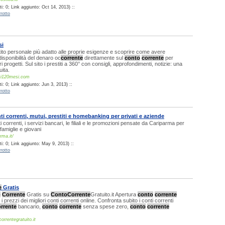
: 0; Link aggiunto: Oct 14, 2013) ::
rotto
si
stito personale più adatto alle proprie esigenze e scoprire come avere
isponibilità del denaro oc
corrente
direttamente sul
conto
corrente
per
ri progetti. Sul sito i prestiti a 360° con consigli, approfondimenti, notizie: una
ita.
iti120mesi.com
: 0; Link aggiunto: Jun 3, 2013) ::
rotto
i correnti, mutui, prestiti e homebanking per privati e aziende
nti correnti, i servizi bancari, le filiali e le promozioni pensate da Cariparma per
 famiglie e giovani
rma.it/
i: 0; Link aggiunto: May 9, 2013) ::
rotto
e
Gratis
o
Corrente
Gratis su
Conto
Corrente
Gratuito.it Apertura
conto
corrente
 i prezzi dei migliori conti correnti online. Confronta subito i conti correnti
rrente
bancario,
conto
corrente
senza spese zero,
conto
corrente
orrentegratuito.it