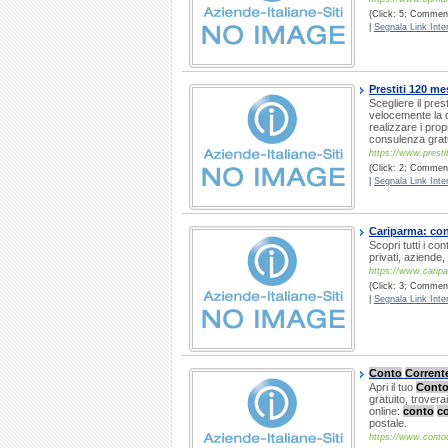
(Click: 5; Commenti
|
Segnala Link Inter
Prestiti 120 me
Scegliere il pre
velocemente la d
realizzare i prop
consulenza gratu
https://www.prest
(Click: 2; Commenti
|
Segnala Link Inter
Cariparma: cont
Scopri tutti i co
privati, aziende,
https://www.caripa
(Click: 3; Comment
|
Segnala Link Inter
Conto
Corrent
Apri il tuo
Cont
gratuito, troverai
online:
conto
co
postale.
https://www.contoc