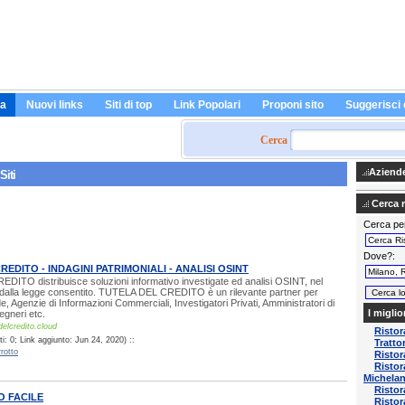
a
Nuovi links
Siti di top
Link Popolari
Proponi sito
Suggerisci 
Cerca
Aziende 
Siti
Cerca ri
Cerca pe
Dove?
REDITO - INDAGINI PATRIMONIALI - ANALISI OSINT
ITO distribuisce soluzioni informativo investigate ed analisi OSINT, nel
dalla legge consentito. TUTELA DEL CREDITO è un rilevante partner per
e, Agenzie di Informazioni Commerciali, Investigatori Privati, Amministratori di
I miglio
egneri etc.
delcredito.cloud
Risto
: 0; Link aggiunto: Jun 24, 2020) ::
Tratto
rotto
Ristor
Ristor
Michela
Ristor
 FACILE
Risto