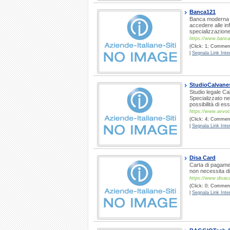
Banca121
Banca moderna mu
accedere alle in
specializzazione
https://www.banca
(Click: 1; Comment
|
Segnala Link Inter
StudioCalvanes
Studio legale C
Specializzato nel
possibilità di ess
https://www.avvo
(Click: 4; Commenti
|
Segnala Link Inter
Disa Card
Carta di pagamen
non necessita d
https://www.disaca
(Click: 0; Comment
|
Segnala Link Inter