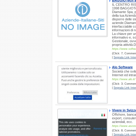
BAGGIOTech 
IL CENTRO RI
1998 BAGGIOTec
Diamante Spa, pr
della tua Azien
disporre delle s
aziende.Diamant
interfacciabile c
informazioni di 
La chiave per un
informativo e, s
Gestionale, ovve
propria attività
https://www.softwa
(Click: 7; Commenti
|
Segnala Link Inter
Alo Software
Società che svil
Internet ed intra
https://www.alo.it/
(Click: 3; Commenti
|
Segnala Link Inter
Vivere in Svizz
Offshore, banca, 
export, consulenz
aziendali, ecc.
https://www.ascos
(Click: 8; Commenti
|
Segnala Link Inter