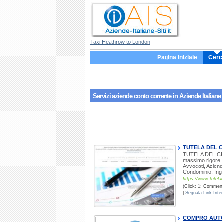
Taxi Heathrow to London
Pagina iniziale
Cerc
Servizi aziende
conto corrente
in Aziende Italiane 
TUTELA DEL C
TUTELA DEL CRED
massimo rigore 
Avvocati, Aziend
Condominio, Ing
https://www.tutela
(Click: 1; Commenti
|
Segnala Link Inter
COMPRO AUTO