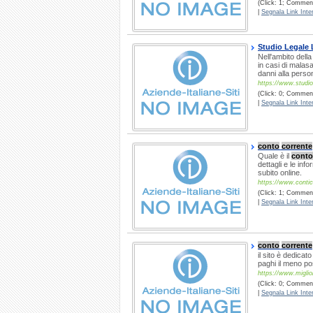
(Click: 1; Commenti
|
Segnala Link Inter
Studio Legale 
Nell'ambito della
in casi di malasa
danni alla person
https://www.studio
(Click: 0; Commenti
|
Segnala Link Inter
conto
corrente
Quale è il
conto
dettagli e le inf
subito online.
https://www.contico
(Click: 1; Comment
|
Segnala Link Inter
conto
corrente
il sito è dedicat
paghi il meno po
https://www.miglio
(Click: 0; Commenti
|
Segnala Link Inter