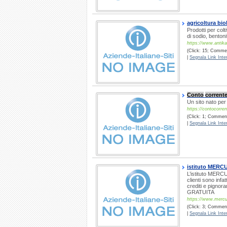
agricoltura bi
Prodotti per colt
di sodio, bentoni
https://www.antika
(Click: 15; Comment
|
Segnala Link Inter
Conto
corrent
Un sito nato per
https://contocorre
(Click: 1; Commenti
|
Segnala Link Inter
istituto MERC
L’istituto MERCU
clienti sono infa
crediti e pignor
GRATUITA
https://www.mercur
(Click: 3; Commenti
|
Segnala Link Inter