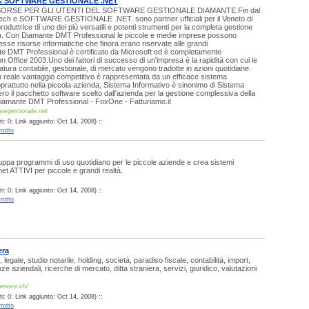
& SOFTWARE GESTIONALE .NET
SORSE PER GLI UTENTI DEL SOFTWARE GESTIONALE DIAMANTE.Fin dal
h e SOFTWARE GESTIONALE .NET. sono partner ufficiali per il Veneto di
oduttrice di uno dei più versatili e potenti strumenti per la completa gestione
da. Con Diamante DMT Professional le piccole e medie imprese possono
tesse risorse informatiche che finora erano riservate alle grandi
e DMT Professional è certificato da Microsoft ed è completamente
on Office 2003.Uno dei fattori di successo di un'impresa è la rapidità con cui le
natura contabile, gestionale, di mercato vengono tradotte in azioni quotidiane.
 reale vantaggio competitivo è rappresentata da un efficace sistema
oprattutto nella piccola azienda, Sistema Informativo è sinonimo di Sistema
ro il pacchetto software scelto dall'azienda per la gestione complessiva della
.Diamante DMT Professional - FoxOne - Fatturiamo.it
regestionale.net
: 0; Link aggiunto: Oct 14, 2008) ::
rotto
uppa programmi di uso quotidiano per le piccole aziende e crea sistemi
net ATTIVI per piccole e grandi realtà.
: 0; Link aggiunto: Oct 14, 2008) ::
rotto
era
legale, studio notarile, holding, società, paradiso fiscale, contabilità, import,
e aziendali, ricerche di mercato, ditta straniera, servizi, giuridico, valutazioni
ervice.ch/
: 0; Link aggiunto: Oct 14, 2008) ::
rotto