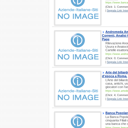
https://www.bancad
(Click: 1; Comment
|
Segnala Link Inter
Andromeda Anom
Correnti, Analisi
Page
Rilevazione Anom
Usura e Anatocis
Cartelle esattor
https://www.andro
(Click: 0; Comment
|
Segnala Link Inter
Arte del biliar
d'epoca a Roma.
L’Arte del biliar
casa, antichi, u
giocatori con l’
https://www.artedel
(Click: 4; Comment
|
Segnala Link Inter
Banca Popolare
La Banca Popolar
cinquanta Filiali
una banca che d
https://www.bpmaro