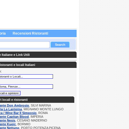
oria
Recensioni Ristoranti
Italiane e Link Utili
storanti e locali Italiani
r:
:
ri locali e ristoranti
rante Don Ambrosio
, SILVI MARINA
ria La Lanterna
, MIGNANO MONTE LUNGO
a / Wine Bar Il Simposio
, ROMA
ante Capitan Blood
, IMPERIA
ante Nesis
, CESANO MADERNO
ante Kuerc
, BORMIO
ante Nettuno
, PORTO POTENZA PICENA