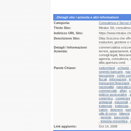
Detagli sito / azienda e altri informationi
Categoria:
Consulenza e Servizi I
Titolo Sito:
Miralux SA, consulenza
Indirizzo URL Sito:
https://www.miralux.ch
Descrizione Sito:
Ditta Svizzera che offr
traduzioni, gestione e c
Detagli / Informazioni
commercialista svizzero
Azienda:
terreni, appartamenti, 
consigli legali, fiducia
agenzia, consulenza, co
ditte,apertura conti
Parole Chiave:
switzerland
,
schweiz
segreto bancario
,
nazi
tassazione
,
conto cor
fiscali
,
informazioni
,
i
transazioni finanziarie
nazionalità
,
naturalizz
commerciale
,
affari
,
c
polizze assicurative
,
copernico
,
cooperare
artigianali
,
industriali
,
trattenute
,
trattenuta
,
valore
,
detenere
,
par
utile di corso
,
bilancio
,
gerente
,
banconote
,
imposta preventiva
,
Link aggiunto:
Oct 14, 2008