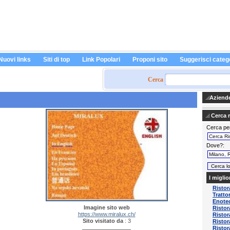
Nuovi links
Siti di top
Link Popolari
Proponi sito
Suggerisci categ
Cerca
Aziende 
Cerca ri
Cerca pe
Dove?
I miglio
Risto
Tratto
Enotec
Imagine sito web
Ristor
https://www.miralux.ch/
Ristor
Sito visitato da
: 3
Ristor
Ristor