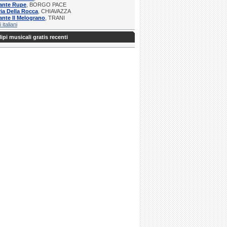
rante Rupe
, BORGO PACE
ria Della Rocca
, CHIAVAZZA
ante Il Melograno
, TRANI
i italiani
ipi musicali gratis recenti