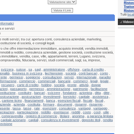
Risto
Tratto
Ristor
Tutti
local
Videocl
nformatici
 e servizi
/
e molti servizi, tra cui: apertura conti, consulenza aziendale, marketing,
ostituzione di società, e consigli legali.
 che offre intermediazione immobiliare, acquisto immobili, vendita immobili,
immobili a reddito, consulenza aziendale, gestione società, costituzione società,
ria immobiliare, vendita, case, ville, appartamenti, terreni, Lugano, svizzera,
mpravendita, fiduciaria, servizi, studi commerciali, sagl, sa, imprese,
,
svizzera
,
suisse
,
sa
,
sagl
,
amministratore
,
offshore
,
carta di credito
,
onalità
,
business in svizzera
,
liechtenstein
,
società
,
conti bancari
,
conto
,
rente
,
permessi
,
soggiorno
,
consultazioni
,
servizi
,
internazionale
,
paradisi
nformazione
,
commercio
,
commerciali
,
bancarie
,
commerci
,
legali
,
legale
,
,
recupero
,
carte di credito
,
holding
,
società
,
pronte
,
attività
,
doppie
azioni
,
passaporto
,
permesso
,
amministrazione
,
patrimonio
,
facilitazione
ostituzione
,
costituire
,
bancari
,
svizzere
,
fondatore
,
azionista
,
ditta
,
ditte
,
assicurazione
,
assicurazioni
,
investimenti
,
borsistici
,
capitale
,
assistenza
,
,
cantone ticino
,
finanziamenti
,
banca
,
esenzioni fiscali
,
fiscale
,
fiscali
,
aziende
,
azienda
,
costituita
,
formare
,
documenti
,
risparmi
,
risparmio
,
esente
,
tassa
,
tasse
,
rate
,
esenzioni
,
consulenza
,
vantaggi
,
vantaggio
,
tecipazioni
,
partecipazione
,
reddito
,
esentasse
,
redditi
,
costo
,
costi
,
utile
,
,
compravendita
,
registro di commercio
,
titolare
,
anonima
,
a garanzia limitata
,
capitale azionario
,
capitali
,
consulenza in investimenti
,
deposito titoli
,
rendita
revisione