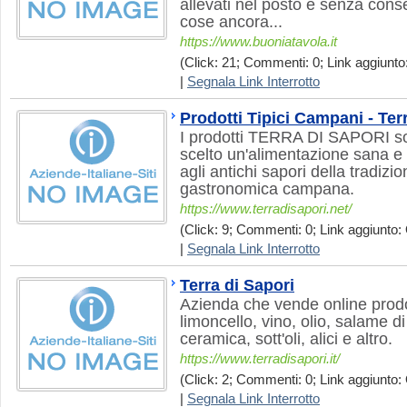
allevati nel posto e senza cons
cose ancora...
https://www.buoniatavola.it
(Click: 21; Commenti: 0; Link aggiunto:
|
Segnala Link Interrotto
Prodotti Tipici Campani - Ter
I prodotti TERRA DI SAPORI so
scelto un'alimentazione sana e
agli antichi sapori della tradizio
gastronomica campana.
https://www.terradisapori.net/
(Click: 9; Commenti: 0; Link aggiunto: 
|
Segnala Link Interrotto
Terra di Sapori
Azienda che vende online prodo
limoncello, vino, olio, salame di
ceramica, sott'oli, alici e altro.
https://www.terradisapori.it/
(Click: 2; Commenti: 0; Link aggiunto: 
|
Segnala Link Interrotto