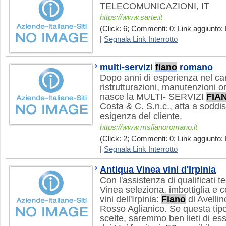
TELECOMUNICAZIONI, IT
https://www.sarte.it
(Click: 6; Commenti: 0; Link aggiunto:
|
Segnala Link Interrotto
multi-servizi
fiano
romano
Dopo anni di esperienza nel ca
ristrutturazioni, manutenzioni o
nasce la MULTI- SERVIZI
FIA
Costa & C. S.n.c., atta a soddis
esigenza del cliente.
https://www.msfianoromano.it
(Click: 2; Commenti: 0; Link aggiunto: 
|
Segnala Link Interrotto
Antiqua Vinea vini d'Irpinia
Con l'assistenza di qualificati t
Vinea seleziona, imbottiglia e 
vini dell'Irpinia:
Fiano
di Avellin
Rosso Aglianico. Se questa tipol
scelte, saremmo ben lieti di es