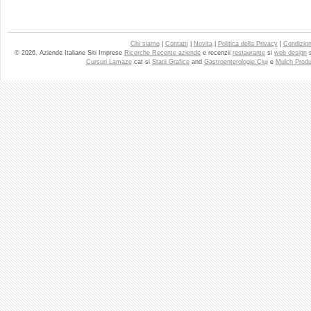
Chi siamo
|
Contatti
|
Novita
|
Politica della Privacy
|
Condizioni
© 2026. Aziende Italiane Siti Imprese
Ricerche Recente aziende
e recenzii
restaurante
si
web design
Cursuri Lamaze
cat si
Statii Grafice
and
Gastroenterologie Cluj
e
Mulch Produ