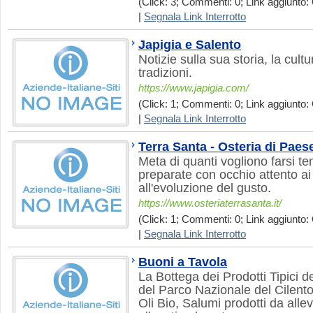
(Click: 3; Commenti: 0; Link aggiunto: 
|
Segnala Link Interrotto
Japigia e Salento
Notizie sulla sua storia, la cultur
tradizioni.
https://www.japigia.com/
(Click: 1; Commenti: 0; Link aggiunto: 
|
Segnala Link Interrotto
Terra Santa - Osteria di Paes
Meta di quanti vogliono farsi te
preparate con occhio attento ai p
all'evoluzione del gusto.
https://www.osteriaterrasanta.it/
(Click: 1; Commenti: 0; Link aggiunto: 
|
Segnala Link Interrotto
Buoni a Tavola
La Bottega dei Prodotti Tipici 
del Parco Nazionale del Cilento
Oli Bio, Salumi prodotti da alle