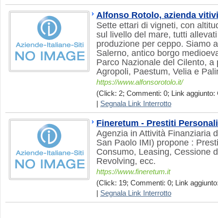
Alfonso Rotolo, azienda vitiv
Sette ettari di vigneti, con altit
sul livello del mare, tutti allev
produzione per ceppo. Siamo a 
Salerno, antico borgo medioeval
Parco Nazionale del Cilento, a 
Agropoli, Paestum, Velia e Pali
https://www.alfonsorotolo.it/
(Click: 2; Commenti: 0; Link aggiunto: 
|
Segnala Link Interrotto
Fineretum - Prestiti Personali
Agenzia in Attività Finanziari
San Paolo IMI) propone : Prestit
Consumo, Leasing, Cessione de
Revolving, ecc.
https://www.fineretum.it
(Click: 19; Commenti: 0; Link aggiunto:
|
Segnala Link Interrotto