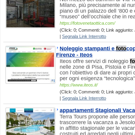
Milano, più precisamente al num
piano di un palazzo dell ‘800 e c
“museo” dell’occhiale che in re
https://fotovenetaottica.com/
(Click: 0; Commenti: 0; Link aggiunto: 
|
Segnala Link Interrotto
Noleggio stampanti e
foto
cop
Firenze - Iteos
Iteos offre servizi di noleggio
fo
nelle zone di Pisa, Pistoia e F
con l’obiettivo di dare ai propri 
per ogni esigenza “tecnologica”
https://www.iteos.it/
(Click: 0; Commenti: 0; Link aggiunto: 
|
Segnala Link Interrotto
appartamenti Stagionali Vaca
Terra Tours propone alle perso
trascorrere la vacanza a Jesol
in affitto stagionale per le vacan
costruiti ed arredati negli ultimi 