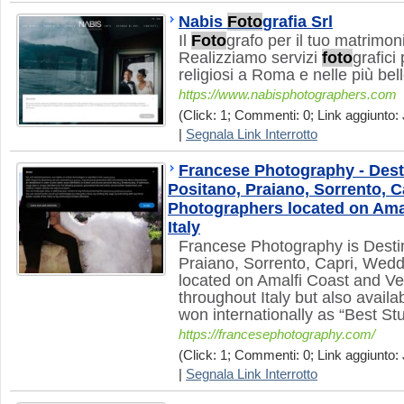
Nabis
Foto
grafia Srl
Il
Foto
grafo per il tuo matrimon
Realizziamo servizi
foto
grafici
religiosi a Roma e nelle più belle
https://www.nabisphotographers.com
(Click: 1; Commenti: 0; Link aggiunto: 
|
Segnala Link Interrotto
Francese Photography - Desti
Positano, Praiano, Sorrento, 
Photographers located on Ama
Italy
Francese Photography is Destin
Praiano, Sorrento, Capri, Wed
located on Amalfi Coast and Vero
throughout Italy but also availa
won internationally as “Best Stu
https://francesephotography.com/
(Click: 1; Commenti: 0; Link aggiunto: 
|
Segnala Link Interrotto