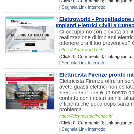
(Click: 0; Commenti: 0; Link aggiunto: 
|
Segnala Link Interrotto
Elettroworld - Progettazione 
Impianti Elettrici Civili a Cune
Ci occupiamo con elevata abilit
realizzazione di impianti elettric
ottenere ora il tuo preventivo? 
https://elettroworld.net/
(Click: 0; Commenti: 0; Link aggiunto: 
|
Segnala Link Interrotto
Elettricista Firenze pronto in
Elettricista Firenze offre un ser
avete guasti elettrici non esitat
+390553951068 e un nostro ope
contatto con i nostri tecnici alt
efficienti che poco dopo saranno
problema.
https://elettricistaafirenze.it/
(Click: 0; Commenti: 0; Link aggiunto: 
|
Segnala Link Interrotto