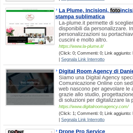
La Plume, Incisioni,
foto
incis
stampa sublimatica
La-plume.it permette di scegliere
disponibili da personalizzare. I
personalizzazioni su portachiavi
cuscini e molto altro.
https://www.la-plume.it/
(Click: 0; Commenti: 0; Link aggiunto: 
|
Segnala Link Interrotto
Digital Room Agency di Dan
Siamo una Digital Agency speci
Comunicazione Online con sede 
web nascono per agevolare le att
grazie allo studio, progettazion
di soluzioni per digitalizzare la p
https://www.digitalroomagency.com/
(Click: 1; Commenti: 0; Link aggiunto: 
|
Segnala Link Interrotto
Drone Pro Service