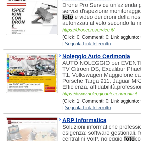
Drone Pro Service un'azienda 
servizi d'ispezione monitoraggio t
foto
e video dei droni della nostr
autorizzati al volo secondo la
https://droneproservice.it/
(Click: 0; Commenti: 0; Link aggiunto: 
|
Segnala Link Interrotto
Noleggio Auto Cerimonia
AUTO NOLEGGIO per EVENTI,
TV Citroen DS, Excalibur Phae
T1, Volkswagen Maggiolone cab
Porsche Targa 911, Jaguar MK2
Efficienza, affidabilità,profess
https://www.noleggioautocerimonia.it
(Click: 1; Commenti: 0; Link aggiunto: 
|
Segnala Link Interrotto
ARP Informatica
Soluzioni informatiche professio
esigenza: software gestionali, 
centralini VoIP, noleggio
foto
co