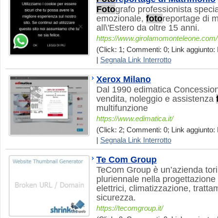
Foto
grafo professionista specia
emozionale,
foto
reportage di m
all\'Estero da oltre 15 anni.
https://www.girolamomonteleone.com/
(Click: 1; Commenti: 0; Link aggiunto: 
|
Segnala Link Interrotto
Xerox Milano
Dal 1990 edimatica Concession
vendita, noleggio e assistenza
multifunzione
https://www.edimatica.it/
(Click: 2; Commenti: 0; Link aggiunto: 
|
Segnala Link Interrotto
Te Com Group
TeCom Group è un’azienda tor
pluriennale nella progettazione 
elettrici, climatizzazione, tratt
sicurezza.
https://tecomgroup.it/