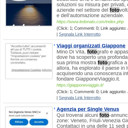
soluzioni su misura per privati,
aziende nel settore del
foto
vol
e dell’automazione aziendale.
https://www.ledonato.com/index.php
(Click: 1; Commenti: 0; Link aggiunto: 
|
Segnala Link Interrotto
Viaggi organizzati Giappone
Mino Di Vita,
foto
grafo e appas
dove ha scoperto una profonda
sua prima mostra
foto
grafica 
allora, ha esplorato il paese in 
acquisendo una conoscenza inti
fondare GiapponeViaggio.it.
https://giapponeviaggio.it/
(Click: 1; Commenti: 0; Link aggiunto: 
|
Segnala Link Interrotto
Agenzia per Single Venus
Qui troverai alcuni
foto
-annunci
zone: Veneto, Friuli-Venezia Gi
Contattaci in una delle 11 sedi 