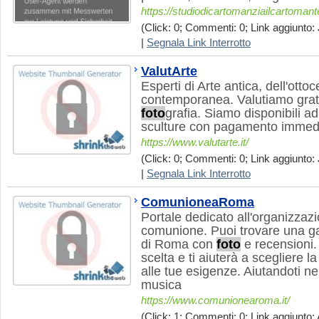
https://studiodicartomanziailcartoma
(Click: 0; Commenti: 0; Link aggiunto: 
|
Segnala Link Interrotto
ValutArte
Esperti di Arte antica, dell'ott
contemporanea. Valutiamo grat
foto
grafia. Siamo disponibili a
sculture con pagamento immed
https://www.valutarte.it/
(Click: 0; Commenti: 0; Link aggiunto: 
|
Segnala Link Interrotto
ComunioneaRoma
Portale dedicato all'organizzazi
comunione. Puoi trovare una gall
di Roma con
foto
e recensioni. 
scelta e ti aiuterà a scegliere l
alle tue esigenze. Aiutandoti nel
musica
https://www.comunionearoma.it/
(Click: 1; Commenti: 0; Link aggiunto: 