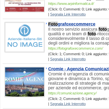
https://www.arpinformatica.it/
(Click: 0; Commenti: 0; Link aggiunto: 
|
Segnala Link Interrotto
Foto
grafoxecommerce
Il nostro servizio assicura
foto
g
qualità e un team di
foto
-ritoc
considerevolmente il tasso di co
degli ordini e migliora la cons
https://fotografoxecommerce.com/
(Click: 1; Commenti: 0; Link aggiunto: 
|
Segnala Link Interrotto
Cromie - Agenzia Comunicazi
Cromie è un'agenzia di comuni
giovane e dinamica a Torino, sp
realizzazione di strategie di ma
per aziende ed ecommerce, gra
https://comunicazione.agency/
(Click: 2; Commenti: 0; Link aggiunto: 
|
Segnala Link Interrotto