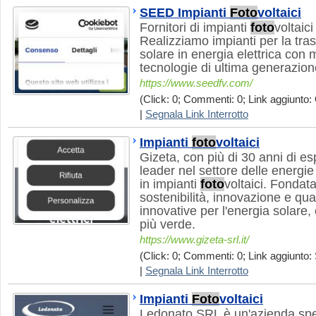
SEED Impianti
Foto
voltaici
Fornitori di impianti
foto
voltaici
Realizziamo impianti per la tra
solare in energia elettrica con m
tecnologie di ultima generazion
https://www.seedfv.com/
(Click: 0; Commenti: 0; Link aggiunto: 
|
Segnala Link Interrotto
Impianti
foto
voltaici
Gizeta, con più di 30 anni di e
leader nel settore delle energie 
in impianti
foto
voltaici. Fondata
sostenibilità, innovazione e qual
innovative per l'energia solare,
più verde.
https://www.gizeta-srl.it/
(Click: 0; Commenti: 0; Link aggiunto: 
|
Segnala Link Interrotto
Impianti
Foto
voltaici
Ledonato SRL è un'azienda spec