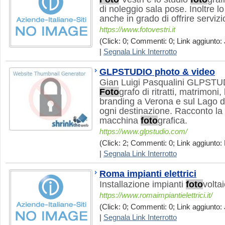
di noleggio sala pose. Inoltre l
anche in grado di offrire servizi
https://www.fotovestri.it
(Click: 0; Commenti: 0; Link aggiunto: 
|
Segnala Link Interrotto
GLPSTUDIO photo & video
Gian Luigi Pasqualini GLPSTUD
Foto
grafo di ritratti, matrimoni,
branding a Verona e sul Lago di
ogni destinazione. Racconto la 
macchina
foto
grafica.
https://www.glpstudio.com/
(Click: 2; Commenti: 0; Link aggiunto: 
|
Segnala Link Interrotto
Roma impianti elettrici
Installazione impianti
foto
volta
https://www.romaimpiantielettrici.it/
(Click: 0; Commenti: 0; Link aggiunto: 
|
Segnala Link Interrotto