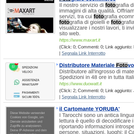
Il nostro servizio di
foto
grafia d
immagini di alta qualità. Offr
servizi, tra cui
foto
grafia ecom
foto
grafia di gioielli e
foto
grafi
visualizzare i nostri lavori, ti in
sito web.
https://www.maxart.it
(Click: 0; Commenti: 0; Link aggiunto: 
|
Segnala Link Interrotto
Distributore Materiale
Foto
vo
Distributore all'ingrosso di mat
Spedizioni in 48 ore in tutta Ital
https://www.duowatt.it
(Click: 2; Commenti: 0; Link aggiunto: 
|
Segnala Link Interrotto
il Cartomante YORUBA'
I Tarocchi sono un antica lingua
lettura è quello di decodificare i
riportando informazioni introspe
persone, situazioni, luoghi: i