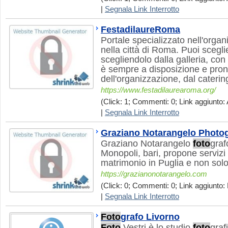
|
Segnala Link Interrotto
FestadilaureRoma
Portale specializzato nell'organ
nella città di Roma. Puoi sceglie
scegliendolo dalla galleria, con
è sempre a disposizione e pront
dell'organizzazione, dal caterin
https://www.festadilaurearoma.org/
(Click: 1; Commenti: 0; Link aggiunto: 
|
Segnala Link Interrotto
Graziano Notarangelo Photo
Graziano Notarangelo
foto
graf
Monopoli, bari, propone servizi
matrimonio in Puglia e non solo
https://grazianonotarangelo.com
(Click: 0; Commenti: 0; Link aggiunto: 
|
Segnala Link Interrotto
Foto
grafo Livorno
Foto
Vestri è lo studio
foto
graf