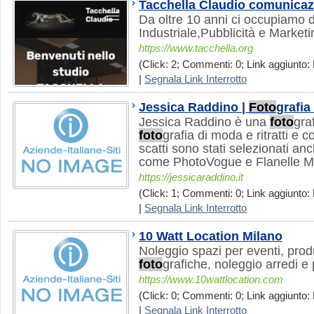
Tacchella Claudio comunicazi
Da oltre 10 anni ci occupiamo
Industriale,Pubblicità e Marketi
https://www.tacchella.org
(Click: 2; Commenti: 0; Link aggiunto: 
|
Segnala Link Interrotto
Jessica Raddino |
Foto
grafia
Jessica Raddino è una
foto
gra
foto
grafia di moda e ritratti e c
scatti sono stati selezionati anc
come PhotoVogue e Flanelle M
https://jessicaraddino.it
(Click: 1; Commenti: 0; Link aggiunto: 
|
Segnala Link Interrotto
10 Watt Location Milano
Noleggio spazi per eventi, prod
foto
grafiche, noleggio arredi e
https://www.10wattlocation.com
(Click: 0; Commenti: 0; Link aggiunto: 
|
Segnala Link Interrotto