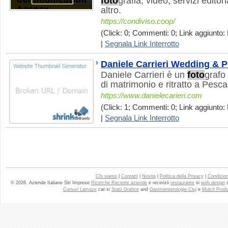
foto
grafia, video, servizi editori
altro.
https://condiviso.coop/
(Click: 0; Commenti: 0; Link aggiunto: 
|
Segnala Link Interrotto
Daniele Carrieri Wedding & Po
Daniele Carrieri è un
foto
grafo
di matrimonio e ritratto a Pesca
https://www.danielecarieri.com
(Click: 1; Commenti: 0; Link aggiunto: 
|
Segnala Link Interrotto
Chi siamo
|
Contatti
|
Novita
|
Politica della Privacy
|
Condizioni
© 2026. Aziende Italiane Siti Imprese
Ricerche Recente aziende
e recenzii
restaurante
si
web design
Cursuri Lamaze
cat si
Statii Grafice
and
Gastroenterologie Cluj
e
Mulch Produ