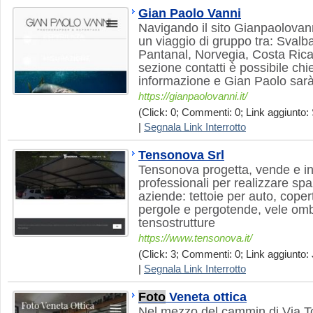
Gian Paolo Vanni
Navigando il sito Gianpaolovanni
un viaggio di gruppo tra: Svalb
Pantanal, Norvegia, Costa Rica
sezione contatti è possibile chi
informazione e Gian Paolo sarà 
https://gianpaolovanni.it/
(Click: 0; Commenti: 0; Link aggiunto: 
|
Segnala Link Interrotto
Tensonova Srl
Tensonova progetta, vende e in
professionali per realizzare spaz
aziende: tettoie per auto, cope
pergole e pergotende, vele omb
tensostrutture
https://www.tensonova.it/
(Click: 3; Commenti: 0; Link aggiunto: J
|
Segnala Link Interrotto
Foto
Veneta ottica
Nel mezzo del cammin di Via To