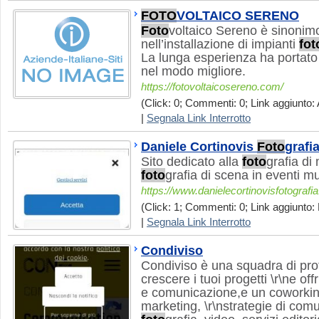
FOTO
VOLTAICO SERENO
Foto
voltaico Sereno è sinonim
nell’installazione di impianti
fot
La lunga esperienza ha portato 
nel modo migliore.
https://fotovoltaicosereno.com/
(Click: 0; Commenti: 0; Link aggiunto: 
|
Segnala Link Interrotto
Daniele Cortinovis
Foto
grafi
Sito dedicato alla
foto
grafia di
foto
grafia di scena in eventi mu
https://www.danielecortinovisfotografi
(Click: 1; Commenti: 0; Link aggiunto: 
|
Segnala Link Interrotto
Condiviso
Condiviso è una squadra di prof
crescere i tuoi progetti \r\ne off
e comunicazione,e un coworkin
marketing, \r\nstrategie di comu