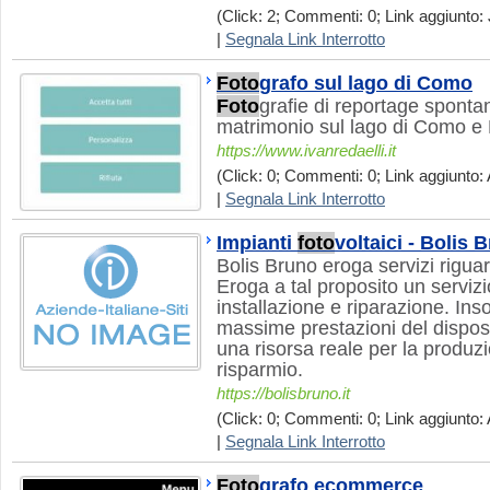
(Click: 2; Commenti: 0; Link aggiunto: 
|
Segnala Link Interrotto
Foto
grafo sul lago di Como
Foto
grafie di reportage spontan
matrimonio sul lago di Como e
https://www.ivanredaelli.it
(Click: 0; Commenti: 0; Link aggiunto: 
|
Segnala Link Interrotto
Impianti
foto
voltaici - Bolis 
Bolis Bruno eroga servizi rigua
Eroga a tal proposito un servizi
installazione e riparazione. In
massime prestazioni del disposi
una risorsa reale per la produzion
risparmio.
https://bolisbruno.it
(Click: 0; Commenti: 0; Link aggiunto: 
|
Segnala Link Interrotto
Foto
grafo ecommerce