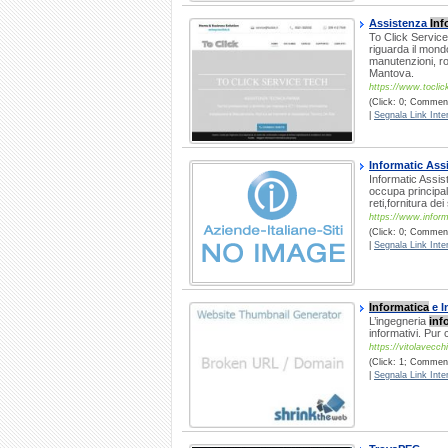
Assistenza
Inf
To Click Service
riguarda il mondo
manutenzioni, ro
Mantova.
https://www.toclick
(Click: 0; Comment
|
Segnala Link Inter
Informatic Ass
Informatic Assis
occupa principal
reti,fornitura d
https://www.inform
(Click: 0; Commenti
|
Segnala Link Inter
Informatica
e I
L’ingegneria
inf
informativi. Pur 
https://vitolavecchi
(Click: 1; Comment
|
Segnala Link Inter