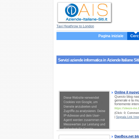
Taxi Heathrow to London
Pagina iniziale
Cerc
Servizi aziende
informatica
in Aziende Italiane Siti
Online il nuov
Questo blog nasc
generale e la mu
fortemente inter
https://sleeze-me.
(Click: 0; Comment
|
Segnala Link Inter
DaoBox.net bl