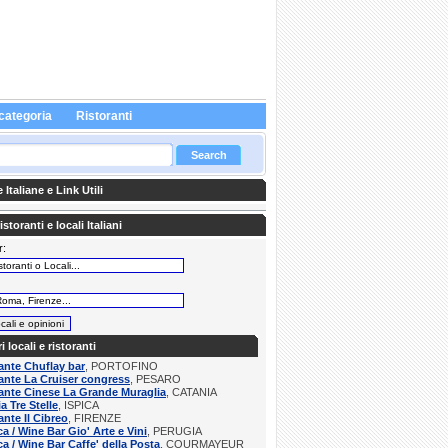
categoria
Ristoranti
Italiane e Link Utili
storanti e locali Italiani
r:
:
ri locali e ristoranti
ante Chuflay bar
, PORTOFINO
ante La Cruiser congress
, PESARO
ante Cinese La Grande Muraglia
, CATANIA
a Tre Stelle
, ISPICA
ante Il Cibreo
, FIRENZE
a / Wine Bar Gio' Arte e Vini
, PERUGIA
a / Wine Bar Caffe' della Posta
, COURMAYEUR