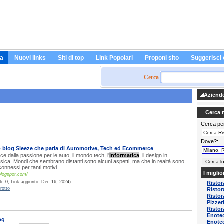
a
Nuovi links
Siti di top
Link Popolari
Proponi sito
Suggerisci 
Cerca
Aziende 
Cerca ri
Cerca pe
Dove?
o blog Sleeze che parla di Automotive, Tech ed Ecommerce
e dalla passione per le auto, il mondo tech, l'
informatica
, il design in
sica. Mondi che sembrano distanti sotto alcuni aspetti, ma che in realtà sono
connessi per tanti motivi.
I miglio
blogspot.com/
i: 0; Link aggiunto: Dec 16, 2024) ::
Ristor
rotto
Ristor
Ristor
Pizzeri
Ristor
Enotec
og
Enotec