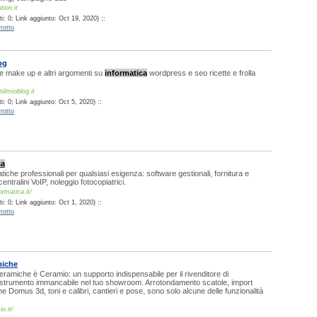
tion.it
: 0; Link aggiunto: Oct 19, 2020) ::
rotto
og
e e make up e altri argomenti su
informatica
wordpress e seo ricette e frolla
ilmioblog.it
: 0; Link aggiunto: Oct 5, 2020) ::
rotto
ca
tiche professionali per qualsiasi esigenza: software gestionali, fornitura e
ntralini VoIP, noleggio fotocopiatrici.
rmatica.it/
: 0; Link aggiunto: Oct 1, 2020) ::
rotto
miche
ceramiche è Ceramio: un supporto indispensabile per il rivenditore di
strumento immancabile nel tuo showroom. Arrotondamento scatole, import
ione Domus 3d, toni e calibri, cantieri e pose, sono solo alcune delle funzionalità
o.it/