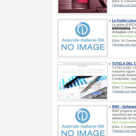
(Click: 0; Comment
|
Segnala Link Inter
Le Guide Linux 
Le guide di IRCwe
informatica
. I
dettagliate con u
https://ircwebnet.
(Click: 14; Commen
|
Segnala Link Inter
TUTELA DEL C
TUTELA DEL CRED
massimo rigore 
Avvocati, Aziend
Condominio, Ing
https://www.tutela
(Click: 1; Commenti
|
Segnala Link Inter
RMV - Software
RMV propone dopo
massimizzare la v
abbassato di mol
https://www.roulet
(Click: 2; Comment
|
Segnala Link Inter