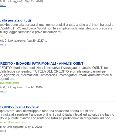
i: 0; Link aggiunto: Sep 15, 2020) ::
rotto
alla portata di tutti
bNet sono alla portata di tutti, comprensibili a tutti, anche a chi non ha basi si
RCwebNET IRC and Linux World non fa semplici guide, ma istruzioni precise e
n linguaggio semplice e privo di tecnicismi.
com
ti: 0; Link aggiunto: Aug 26, 2020) ::
rotto
REDITO - INDAGINI PATRIMONIALI - ANALISI OSINT
ITO distribuisce soluzioni informativo investigate ed analisi OSINT, nel
dalla legge consentito. TUTELA DEL CREDITO è un rilevante partner per
e, Agenzie di Informazioni Commerciali, Investigatori Privati, Amministratori di
egneri etc.
delcredito.cloud
: 0; Link aggiunto: Jun 24, 2020) ::
rotto
 e metodi per la roulette
 diversi anni di sviluppo e test una soluzione adatta a tutti per
incita alla roulette francese online; i casinò italiani legali ed autorizzato hanno
to le puntate minime consentendo l'utilizzo profittevole di programmi ad hoc.
temetodivincenti.com
i: 0; Link aggiunto: May 1, 2020) ::
rotto