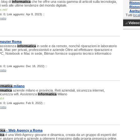
 blog di
informatica
che he offre una vasta gamma di articoli sulla tecnologia,
Risto
ti web alle ultime tendenze del mondo digitale.
Risto
x.net/
Agrit
: 0; Link aggiunto: Apr 8, 2023) ::
Tutti
local
rotto
Videocl
omputer Roma
 assistenza
informatica
in sede e da remoto, nonché riparazioni in laboratorio
, Mac per privati, professionisti e aziende Oltre ad effettuare riparazioni e
PC, Notebook e Mac in sede, Bitman fornisce supporto tecnico informatico
i: 0; Link aggiunto: Dec 16, 2022) ::
rotto
ormatica
milano
rmatica
aziende milano e provincia. Reti aziendali, sicurezza internet,
sicurezza wifi. Assistenza
Informatica
Milano
d.it
: 0; Link aggiunto: Feb 9, 2022) ::
rotto
tica
- Web Agency a Roma
ica
è una Web Agency giovane e dinamica, creata da un gruppo di esperti del
er aiutare privati e aziende a ottenere il massimo dalla propria presenza online.