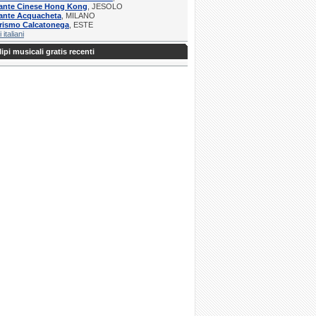
rante Cinese Hong Kong
, JESOLO
rante Acquacheta
, MILANO
urismo Calcatonega
, ESTE
i italiani
ipi musicali gratis recenti