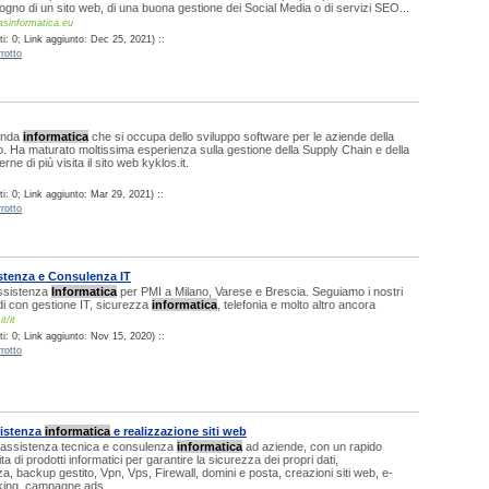
ogno di un sito web, di una buona gestione dei Social Media o di servizi SEO...
lasinformatica.eu
i: 0; Link aggiunto: Dec 25, 2021) ::
rotto
enda
informatica
che si occupa dello sviluppo software per le aziende della
. Ha maturato moltissima esperienza sulla gestione della Supply Chain e della
rne di più visita il sito web kyklos.it.
i: 0; Link aggiunto: Mar 29, 2021) ::
rotto
istenza e Consulenza IT
ssistenza
Informatica
per PMI a Milano, Varese e Brescia. Seguiamo i nostri
adi con gestione IT, sicurezza
informatica
, telefonia e molto altro ancora
t/it
i: 0; Link aggiunto: Nov 15, 2020) ::
rotto
sistenza
informatica
e realizzazione siti web
e assistenza tecnica e consulenza
informatica
ad aziende, con un rapido
ta di prodotti informatici per garantire la sicurezza dei propri dati,
a, backup gestito, Vpn, Vps, Firewall, domini e posta, creazioni siti web, e-
ing, campagne ads