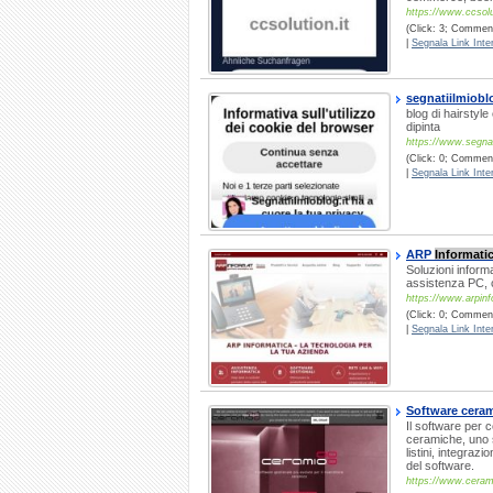
https://www.ccsolu
(Click: 3; Commenti
|
Segnala Link Inter
segnatiilmiobl
blog di hairstyl
dipinta
https://www.segnati
(Click: 0; Commenti
|
Segnala Link Inter
ARP
Informati
Soluzioni informa
assistenza PC, ce
https://www.arpinfo
(Click: 0; Commenti
|
Segnala Link Inter
Software cera
Il software per 
ceramiche, uno 
listini, integraz
del software.
https://www.cerami