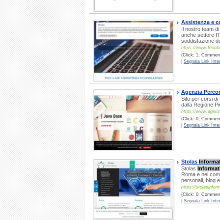
Assistenza e 
Il nostro team d
anche settore IT
soddisfazione de
https://www.techl
(Click: 1; Comment
|
Segnala Link Inter
Agenzia Percor
Sito per corsi di
dalla Regione P
https://www.agenzi
(Click: 0; Commenti
|
Segnala Link Inter
Stolas
Informa
Stolas
Informat
Roma e nei comun
personali, blog
https://stolasinfor
(Click: 0; Comment
|
Segnala Link Inter