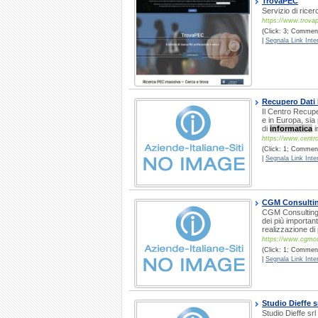
TrovaPEC
Servizio di ricer
https://www.trovap
(Click: 3; Commenti
|
Segnala Link Inter
Recupero Dati 
Il Centro Recuper
e in Europa, sia
di
informatica
i
https://www.centro-
(Click: 1; Comment
|
Segnala Link Inter
CGM Consulting
CGM Consulting s
dei più importan
realizzazione di
https://www.cgmcon
(Click: 1; Comment
|
Segnala Link Inter
Studio Dieffe s
Studio Dieffe srl