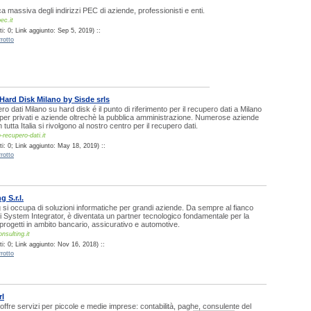
ca massiva degli indirizzi PEC di aziende, professionisti e enti.
ec.it
: 0; Link aggiunto: Sep 5, 2019) ::
rotto
Hard Disk Milano by Sisde srls
o dati Milano su hard disk é il punto di riferimento per il recupero dati a Milano
 per privati e aziende oltrechè la pubblica amministrazione. Numerose aziende
n tutta Italia si rivolgono al nostro centro per il recupero dati.
recupero-dati.it
i: 0; Link aggiunto: May 18, 2019) ::
rotto
 S.r.l.
i occupa di soluzioni informatiche per grandi aziende. Da sempre al fianco
ti System Integrator, è diventata un partner tecnologico fondamentale per la
 progetti in ambito bancario, assicurativo e automotive.
sulting.it
i: 0; Link aggiunto: Nov 16, 2018) ::
rotto
rl
 offre servizi per piccole e medie imprese: contabilità, paghe, consulente del