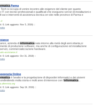
ormatica
Parma
 Tech si occupa di venire incontro alle esigenze del cliente per quanto
 IT con tecnici professionali e qualificati che eseguono servizi di installazioni e
ll out e interventi di assistenza tecnica on-site nelle province di Parma e
.it
i: 0; Link aggiunto: Nov 5, 2019) ::
rotto
istance
tance, azienda di
informatica
nata intorno alla metà degli anni ottanta,si
mente di produzione software, ma anche di configurazione ed installazione
ei servizi, commercializzazione hardware.
atic-assistance.it
: 0; Link aggiunto: Oct 31, 2019) ::
rotto
ngegneria Online
ormatica
è l’analisi e la progettazione di dispositivi informatici e dei sistemi
condividendo molta storia e molti aree di interesse con l’
informatica
...
a.altervista.org
i: 0; Link aggiunto: Sep 19, 2019) ::
rotto