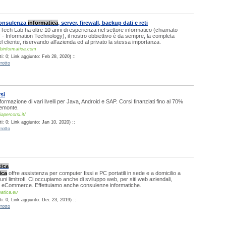
consulenza
informatica
, server, firewall, backup dati e reti
i Tech Lab ha oltre 10 anni di esperienza nel settore informatico (chiamato
 - Information Technology), il nostro obbiettivo è da sempre, la completa
l cliente, riservando all'azienda ed al privato la stessa importanza.
abinformatica.com
i: 0; Link aggiunto: Feb 28, 2020) ::
rotto
si
 formazione di vari livelli per Java, Android e SAP. Corsi finanziati fino al 70%
iemonte.
apercorsi.it/
: 0; Link aggiunto: Jan 10, 2020) ::
rotto
tica
ica
offre assistenza per computer fissi e PC portatili in sede e a domicilio a
i limitrofi. Ci occupiamo anche di sviluppo web, per siti web aziendali,
 e eCommerce. Effettuiamo anche consulenze informatiche.
matica.eu
i: 0; Link aggiunto: Dec 23, 2019) ::
rotto