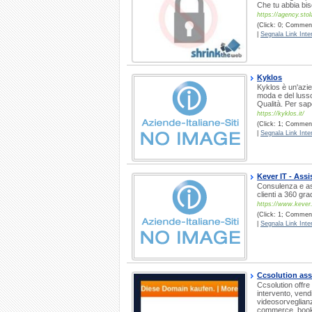
Che tu abbia bis
https://agency.sto
(Click: 0; Comment
|
Segnala Link Inter
Kyklos
Kyklos è un'azi
moda e del lusso
Qualità. Per sape
https://kyklos.it/
(Click: 1; Comment
|
Segnala Link Inter
Kever IT - Ass
Consulenza e a
clienti a 360 gr
https://www.kever.i
(Click: 1; Comment
|
Segnala Link Inter
Ccsolution as
Ccsolution offr
intervento, vendi
videosorveglianz
commerce, book