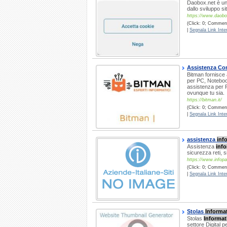
Daobox.net è un
dallo sviluppo si
https://www.daobo
(Click: 0; Commenti
|
Segnala Link Inter
Assistenza C
Bitman fornisce
per PC, Notebook
assistenza per 
ovunque tu sia.
https://bitman.it/
(Click: 0; Comment
|
Segnala Link Inter
assistenza
inf
Assistenza
info
sicurezza reti, 
https://www.infopa
(Click: 0; Commenti
|
Segnala Link Inter
Stolas
Informa
Stolas
Informat
settore Digital p