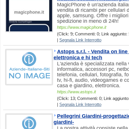
MagicPhone è un'azienda italian
vendita di ricambi per cellulari 
apple, samsung. Offre i migliori
spedizione in meno di 24h!
https://www.magicphone.it
(Click: 9; Commenti: 0; Link aggiunto: 
|
Segnala Link Interrotto
Astops s.r.l. - Vendita on line
elettronica e hi tech
L'azienda è specializzata nella 
informatica, accessori pc, netb
telefonia, cellulari, fotografia
tv, hi-fi, audio, videogames e c
casa e giardino, elettronica.
https://www.astops.it
(Click: 13; Commenti: 0; Link aggiunto:
|
Segnala Link Interrotto
Pellegrini Giardini-progettaz
giardini-
La nostra attività consiste nell