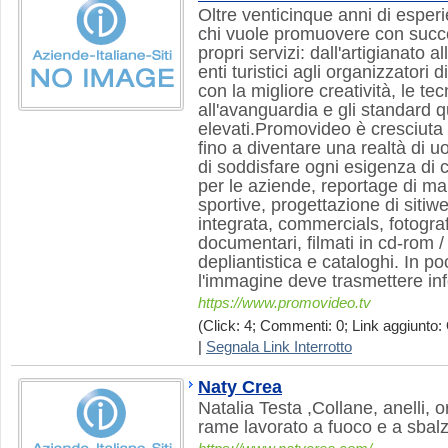
Oltre venticinque anni di esperi
chi vuole promuovere con succes
propri servizi: dall'artigianato a
enti turistici agli organizzatori 
con la migliore creatività, le te
all'avanguardia e gli standard qu
elevati.Promovideo è cresciuta i
fino a diventare una realtà di u
di soddisfare ogni esigenza di 
per le aziende, reportage di man
sportive, progettazione di siti
integrata, commercials, fotografi
documentari, filmati in cd-rom /
depliantistica e cataloghi. In po
l'immagine deve trasmettere i
https://www.promovideo.tv
(Click: 4; Commenti: 0; Link aggiunto: 
|
Segnala Link Interrotto
Naty Crea
Natalia Testa ,Collane, anelli, o
rame lavorato a fuoco e a sbalz