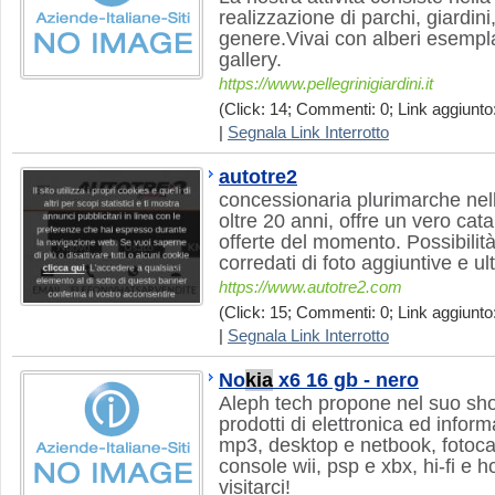
realizzazione di parchi, giardini
genere.Vivai con alberi esemplar
gallery.
https://www.pellegrinigiardini.it
(Click: 14; Commenti: 0; Link aggiunto:
|
Segnala Link Interrotto
autotre2
concessionaria plurimarche nell
oltre 20 anni, offre un vero cata
offerte del momento. Possibilità
corredati di foto aggiuntive e ult
https://www.autotre2.com
(Click: 15; Commenti: 0; Link aggiunto:
|
Segnala Link Interrotto
No
kia
x6 16 gb - nero
Aleph tech propone nel suo sho
prodotti di elettronica ed informat
mp3, desktop e netbook, fotoca
console wii, psp e xbx, hi-fi e 
visitarci!