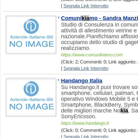
|
Segnala Link Interrotto
Comuni
kia
mo - Sandra Manz
Studio di Consulenza in comun
attività di allestimento vetrine e
nazionale.Pianifichiamo affissi
occupiamo dello studio di gaget
realizziamo.
https://www.comunikiamo.com
(Click: 2; Commenti: 0; Link aggiunto: 
|
Segnala Link Interrotto
Handango Italia
Su Handango.it puoi trovare sof
smartphone, cellulari, palmari, 
operativo Windows Mobile 5 e 
Smartphone, BlackBerry, Symb
delle migliori marche No
kia
, S
SonyEricsson.
https://www.handango.it
(Click: 0; Commenti: 0; Link aggiunto: 
|
Segnala Link Interrotto