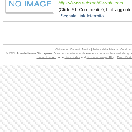
https://www.automobili-usate.com
(Click: 51; Commenti: 0; Link aggiunto:
|
Segnala Link Interrotto
Chi siamo
|
Contatti
|
Novita
|
Politica della Privacy
|
Condizioni
© 2026. Aziende Italiane Siti Imprese
Ricerche Recente aziende
e recenzii
restaurante
si
web design
Cursuri Lamaze
cat si
Statii Grafice
and
Gastroenterologie Cluj
e
Mulch Produ