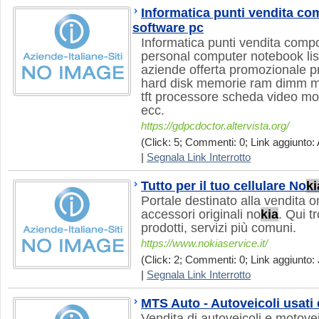
Informatica punti vendita c
software pc
Informatica punti vendita comp
personal computer notebook listi
aziende offerta promozionale 
hard disk memorie ram dimm ma
tft processore scheda video m
ecc.
https://gdpcdoctor.altervista.org/
(Click: 5; Commenti: 0; Link aggiunto: 
|
Segnala Link Interrotto
Tutto per il tuo cellulare No
ki
Portale destinato alla vendita on
accessori originali no
kia
. Qui tr
prodotti, servizi più comuni.
https://www.nokiaservice.it/
(Click: 2; Commenti: 0; Link aggiunto: 
|
Segnala Link Interrotto
MTS Auto - Autoveicoli usati
Vendita di autoveicoli e motovei