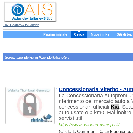
Taxi Heathrow to London
Pagina iniziale
Cerca
Nuovi links
Siti di top
Servizi aziende
kia
in Aziende Italiane Siti
Concessionaria Viterbo - Aut
La Concessionaria Autopremium 
riferimento del mercato auto a 
concessionari ufficiali
Kia
, Sea
auto usate e a km0. Hai inoltre 
servizi utili
https://www.autopremiumspa.it/
(Click: 1; Commenti: 0; Link aggiunto: 