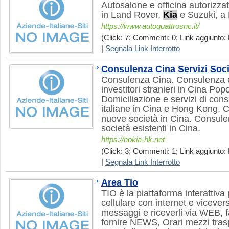
Autosalone e officina autorizza
in Land Rover,
Kia
e Suzuki, a 
https://www.autoquattrosnc.it/
(Click: 7; Commenti: 0; Link aggiunto: 
|
Segnala Link Interrotto
Consulenza Cina Servizi Soc
Consulenza Cina. Consulenza e 
investitori stranieri in Cina Po
Domiciliazione e servizi di con
italiane in Cina e Hong Kong. 
nuove società in Cina. Consulen
società esistenti in Cina.
https://nokia-hk.net
(Click: 3; Commenti: 1; Link aggiunto: 
|
Segnala Link Interrotto
Area Tio
TIO è la piattaforma interattiva
cellulare con internet e vicever
messaggi e riceverli via WEB, f
fornire NEWS, Orari mezzi trasp