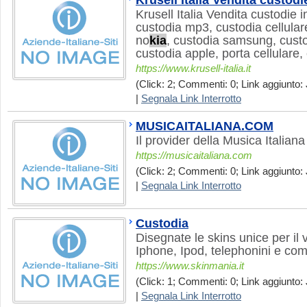
Krusell Italia Vendita custodie
Krusell Italia Vendita custodie i
custodia mp3, custodia cellulare
no
kia
, custodia samsung, custo
custodia apple, porta cellulare,
https://www.krusell-italia.it
(Click: 2; Commenti: 0; Link aggiunto: 
|
Segnala Link Interrotto
MUSICAITALIANA.COM
Il provider della Musica Italia
https://musicaitaliana.com
(Click: 2; Commenti: 0; Link aggiunto: J
|
Segnala Link Interrotto
Custodia
Disegnate le skins unice per il 
Iphone, Ipod, telephonini e com
https://www.skinmania.it
(Click: 1; Commenti: 0; Link aggiunto: 
|
Segnala Link Interrotto