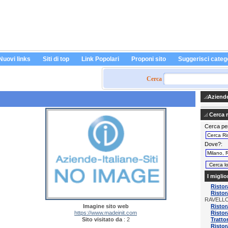
Nuovi links
Siti di top
Link Popolari
Proponi sito
Suggerisci categ
Cerca
Aziende 
Cerca ri
Cerca pe
Dove?
I miglio
Ristor
Ristor
RAVELL
Imagine sito web
Ristor
https://www.madeinit.com
Ristor
Sito visitato da
: 2
Tratto
Ristor