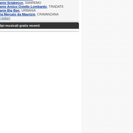
ante Sciabecco
, SANREMO
ante Antico Ostello Lombardo
, TRADATE
ante Big Ben
, URBANIA
ria Mercato da Maurizio
, CRAVANZANA
i italiani
ipi musicali gratis recenti