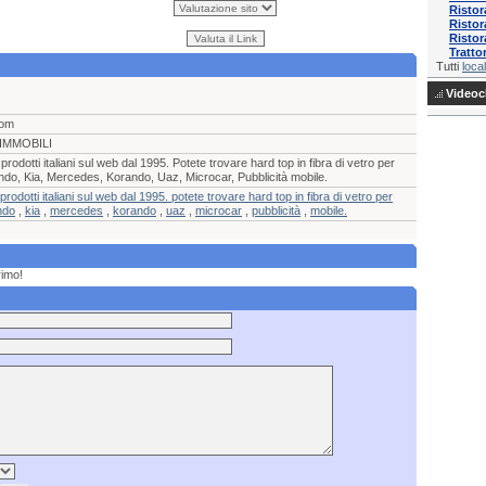
Ristor
Ristor
Ristor
Tratto
Tutti
local
Videocl
com
IMMOBILI
i prodotti italiani sul web dal 1995. Potete trovare hard top in fibra di vetro per
ndo, Kia, Mercedes, Korando, Uaz, Microcar, Pubblicità mobile.
i prodotti italiani sul web dal 1995. potete trovare hard top in fibra di vetro per
ndo
,
kia
,
mercedes
,
korando
,
uaz
,
microcar
,
pubblicità
,
mobile.
rimo!