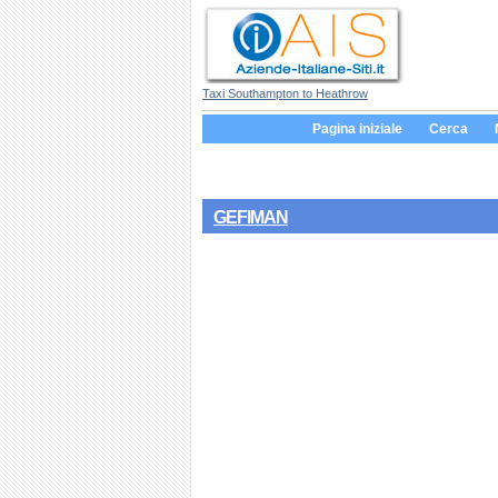
Taxi Southampton to Heathrow
Pagina iniziale
Cerca
GEFIMAN