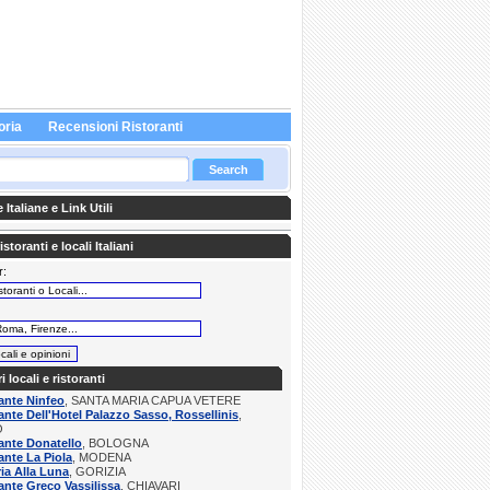
oria
Recensioni Ristoranti
Italiane e Link Utili
storanti e locali Italiani
r:
:
ri locali e ristoranti
ante Ninfeo
, SANTA MARIA CAPUA VETERE
ante Dell'Hotel Palazzo Sasso, Rossellinis
,
O
ante Donatello
, BOLOGNA
ante La Piola
, MODENA
ria Alla Luna
, GORIZIA
ante Greco Vassilissa
, CHIAVARI