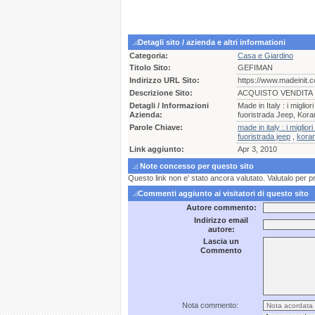
Detagli sito / azienda e altri informationi
Categoria:
Casa e Giardino
Titolo Sito:
GEFIMAN
Indirizzo URL Sito:
https://www.madeinit.
Descrizione Sito:
ACQUISTO VENDITA 
Detagli / Informazioni
Made in Italy : i miglior
Azienda:
fuoristrada Jeep, Kora
Parole Chiave:
made in italy : i miglior
fuoristrada jeep
,
kora
Link aggiunto:
Apr 3, 2010
Note concesso per questo sito
Questo link non e' stato ancora valutato. Valutalo per p
Commenti aggiunto ai visitatori di questo sito
Autore commento:
Indirizzo email
autore:
Lascia un
Commento
Nota commento: