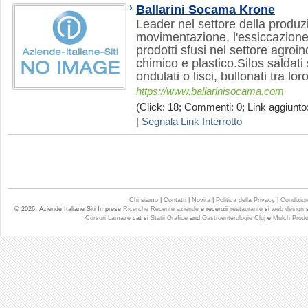
Ballarini Socama Krone
Leader nel settore della produz
movimentazione, l'essiccazione 
prodotti sfusi nel settore agroi
chimico e plastico.Silos saldati s
ondulati o lisci, bullonati tra loro
https://www.ballarinisocama.com
(Click: 18; Commenti: 0; Link aggiunto:
|
Segnala Link Interrotto
Chi siamo
|
Contatti
|
Novita
|
Politica della Privacy
|
Condizioni
© 2026. Aziende Italiane Siti Imprese
Ricerche Recente aziende
e recenzii
restaurante
si
web design
Cursuri Lamaze
cat si
Statii Grafice
and
Gastroenterologie Cluj
e
Mulch Produ