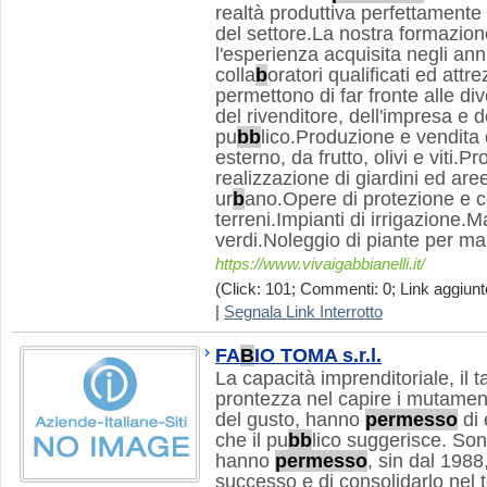
realtà produttiva perfettamente 
del settore.La nostra formazion
l'esperienza acquisita negli anni
colla
b
oratori qualificati ed attr
permettono di far fronte alle div
del rivenditore, dell'impresa e d
pu
b
b
lico.Produzione e vendita 
esterno, da frutto, olivi e viti.P
realizzazione di giardini ed are
ur
b
ano.Opere di protezione e 
terreni.Impianti di irrigazione
verdi.Noleggio di piante per ma
https://www.vivaigabbianelli.it/
(Click: 101; Commenti: 0; Link aggiunt
|
Segnala Link Interrotto
FA
B
IO TOMA s.r.l.
La capacità imprenditoriale, il t
prontezza nel capire i mutamenti
del gusto, hanno
permesso
di 
che il pu
b
b
lico suggerisce. Son
hanno
permesso
, sin dal 1988
successo e di consolidarlo nel