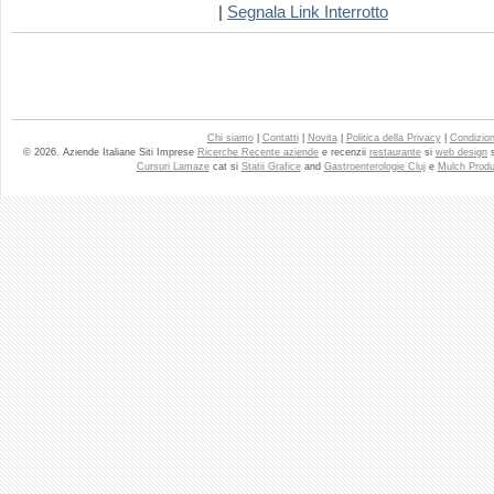
|
Segnala Link Interrotto
Chi siamo
|
Contatti
|
Novita
|
Politica della Privacy
|
Condizioni
© 2026. Aziende Italiane Siti Imprese
Ricerche Recente aziende
e recenzii
restaurante
si
web design
Cursuri Lamaze
cat si
Statii Grafice
and
Gastroenterologie Cluj
e
Mulch Produ