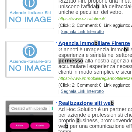
Rizzato Fire propone una linea 
uniscono l'affida
b
ilità dell'accia
uniche e peculiari del vetro.
https://www.rizzatofire.it/
(Click: 2; Commenti: 0; Link aggiunto: 
|
Segnala Link Interrotto
Agenzia immo
b
iliare Firenze
Giannoti è un'agenzia immo
b
il
esperienza e serietà nel setto
permesso
alla nostra agenzia
accumulare l'esperienza necessa
clienti in modo semplice e sicur
https://www.immobiliaregiannottifirenze
(Click: 2; Commenti: 0; Link aggiunto: 
|
Segnala Link Interrotto
Realizzazione siti we
b
Ad Hoc Solution è un partner c
per aziende e professionisti ch
proprio
b
usiness, promuovendo 
we
b
per una comunicazione effi
tempi.