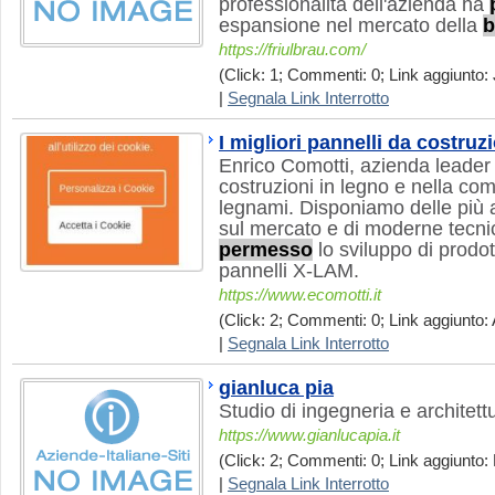
professionalità dell'azienda ha
espansione nel mercato della
b
https://friulbrau.com/
(Click: 1; Commenti: 0; Link aggiunto: 
|
Segnala Link Interrotto
I migliori pannelli da costru
Enrico Comotti, azienda leader 
costruzioni in legno e nella co
legnami. Disponiamo delle più al
sul mercato e di moderne tecni
permesso
lo sviluppo di prodot
pannelli X-LAM.
https://www.ecomotti.it
(Click: 2; Commenti: 0; Link aggiunto: 
|
Segnala Link Interrotto
gianluca pia
Studio di ingegneria e architett
https://www.gianlucapia.it
(Click: 2; Commenti: 0; Link aggiunto: 
|
Segnala Link Interrotto