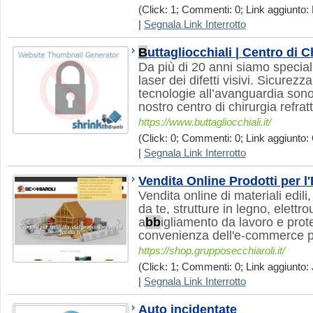
(Click: 1; Commenti: 0; Link aggiunto: 
|
Segnala Link Interrotto
B
uttagliocchiali | Centro di C
Da più di 20 anni siamo special
laser dei difetti visivi. Sicurezz
tecnologie all’avanguardia sono i
nostro centro di chirurgia refratt
https://www.buttagliocchiali.it/
(Click: 0; Commenti: 0; Link aggiunto: 
|
Segnala Link Interrotto
Vendita Online Prodotti per l'
Vendita online di materiali edili
da te, strutture in legno, elettro
a
b
b
igliamento da lavoro e prot
convenienza dell'e-commerce per
https://shop.grupposecchiaroli.it/
(Click: 1; Commenti: 0; Link aggiunto: 
|
Segnala Link Interrotto
Auto incidentate