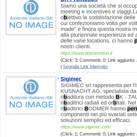
Siamo una società che si occup
meeting e incentives e viaggi.L
o
b
iettivo la soddisfazione delle
cui confezioniamo volta per volt
made" e finora questa nostra mi
alla pluriennale esperienza ed 
delle varie locations, ci hanno
nostri clienti.
https://www.drpromotion.it
(Click: 3; Commenti: 0; Link aggiunto: 
|
Segnala Link Interrotto
Sigimec
SIGIMEC srl rappresenta per l'I
KUSNACHT AG, specialista da p
ri
b
aditura con metodo
B
K - TA
ri
b
aditrici radiali ed or
b
itali. Ne
ri
b
aditrici
B
ODMER hanno
per
componenti nei più svariati setto
soluzioni semplici ed efficaci.
https://www.sigimec.com
(Click: 1; Commenti: 0; Link aggiunto: 