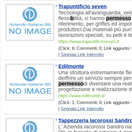
Trapuntificio seven
Tecnologia all'avanguardia, ve
flessi
b
ilità, ci hanno
permesso
riferimento, per griffes ed impo
produttrici.Dai materiali più puri
lavorazioni speciali, su pelli e t
https://www.trapuntificioseven.it
(Click: 6; Commenti: 0; Link aggiunto: 
|
Segnala Link Interrotto
Edilmonte
Una struttura estremamente fle
dioffrire un servizio sempre pe
permesso
di diventare una real
progettazione e realizzazione di 
https://www.edilmonte.it/
(Click: 1; Commenti: 0; Link aggiunto: 
|
Segnala Link Interrotto
Tappezzeria Iacorossi Sandr
L' Azienda Iacorossi Sandro nas