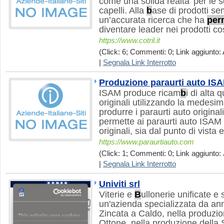
come una solida realta’ per le 
capelli. Alla
b
ase di prodotti se
un’accurata ricerca che ha
per
diventare leader nei prodotti cos
https://www.cotril.it
(Click: 6; Commenti: 0; Link aggiunto: 
|
Segnala Link Interrotto
Produzione paraurti auto IS
ISAM produce ricam
b
i di alta 
originali utilizzando la medesi
produrre i paraurti auto originali
permette ai paraurti auto ISAM di
originali, sia dal punto di vista
https://www.paraurtiauto.com
(Click: 1; Commenti: 0; Link aggiunto: J
|
Segnala Link Interrotto
Univiti srl
Viterie e
B
ullonerie unificate e 
un'azienda specializzata da anni
Zincata a Caldo, nella produzion
Ottone, nella produzione della 