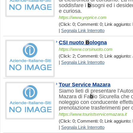
soddisfare i
b
isogni ed i deside
e curiosa.
https://www.yeprice.com
(Click: 0; Commenti: 0; Link aggiunto: 
|
Segnala Link Interrotto
CSI nuoto
B
ologna
https://www.corsinuoto.com
(Click: 2; Commenti: 0; Link aggiunto: 
|
Segnala Link Interrotto
Tour Service Mazara
Siamo lieti di presentare l’Auto
Mazara di Fa
b
io Sicurella che 
noleggio con conducente effettua
prenotazione trasferimenti per 
https://www.touristservicemazara.it
(Click: 0; Commenti: 0; Link aggiunto: 
|
Segnala Link Interrotto