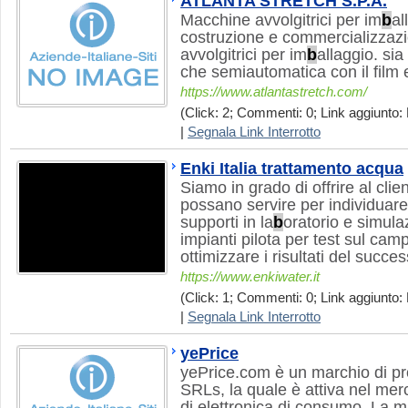
ATLANTA STRETCH S.P.A.
Macchine avvolgitrici per im
b
al
costruzione e commercializzaz
avvolgitrici per im
b
allaggio. si
che semiautomatica con il film 
https://www.atlantastretch.com/
(Click: 2; Commenti: 0; Link aggiunto:
|
Segnala Link Interrotto
Enki Italia trattamento acqua
Siamo in grado di offrire al clien
possano servire per individuare 
supporti in la
b
oratorio e simula
impianti pilota per test sul cam
ottimizzare i risultati del succe
https://www.enkiwater.it
(Click: 1; Commenti: 0; Link aggiunto: 
|
Segnala Link Interrotto
yePrice
yePrice.com è un marchio di pr
SRLs, la quale è attiva nel merc
di elettronica di consumo. La m