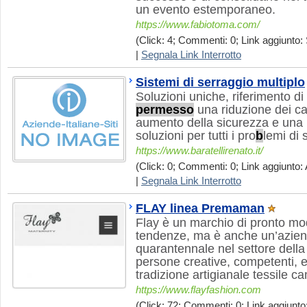
un evento estemporaneo.
https://www.fabiotoma.com/
(Click: 4; Commenti: 0; Link aggiunto: 
|
Segnala Link Interrotto
Sistemi di serraggio multiplo
Soluzioni uniche, riferimento d
permesso
una riduzione dei car
aumento della sicurezza e una m
soluzioni per tutti i pro
b
lemi di 
https://www.baratellirenato.it/
(Click: 0; Commenti: 0; Link aggiunto: 
|
Segnala Link Interrotto
FLAY linea Premaman
Flay è un marchio di pronto mod
tendenze, ma è anche un’aziend
quarantennale nel settore della
persone creative, competenti, er
tradizione artigianale tessile 
https://www.flayfashion.com
(Click: 72; Commenti: 0; Link aggiunto: