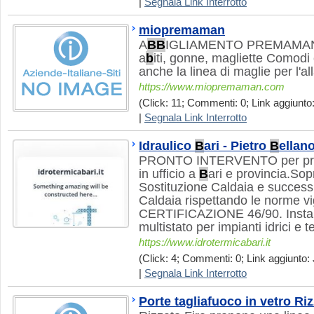
|
Segnala Link Interrotto
miopremaman
A
B
B
IGLIAMENTO PREMAMAN? Q
a
b
iti, gonne, magliette Comodi
anche la linea di maglie per l'a
https://www.miopremaman.com
(Click: 11; Commenti: 0; Link aggiunto:
|
Segnala Link Interrotto
Idraulico
B
ari - Pietro
B
ellan
PRONTO INTERVENTO per pr
in ufficio a
B
ari e provincia.S
Sostituzione Caldaia e successi
Caldaia rispettando le norme vi
CERTIFICAZIONE 46/90. Instal
multistato per impianti idrici e t
https://www.idrotermicabari.it
(Click: 4; Commenti: 0; Link aggiunto: J
|
Segnala Link Interrotto
Porte tagliafuoco in vetro Riz