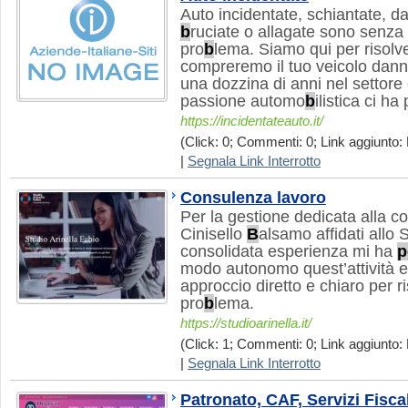
Auto incidentate, schiantate, d
b
ruciate o allagate sono senza
pro
b
lema. Siamo qui per risolv
compreremo il tuo veicolo danne
una dozzina di anni nel settore
passione automo
b
ilistica ci h
https://incidentateauto.it/
(Click: 0; Commenti: 0; Link aggiunto: 
|
Segnala Link Interrotto
Consulenza lavoro
Per la gestione dedicata alla c
Cinisello
B
alsamo affidati allo 
consolidata esperienza mi ha
p
modo autonomo quest’attività e d
approccio diretto e chiaro per ri
pro
b
lema.
https://studioarinella.it/
(Click: 1; Commenti: 0; Link aggiunto: 
|
Segnala Link Interrotto
Patronato, CAF, Servizi Fiscal