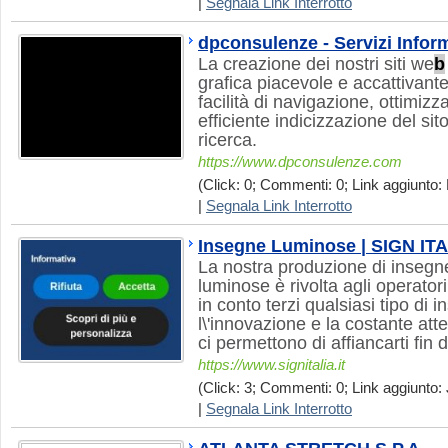
|
Segnala Link Interrotto
dpconsulenze - Servizi Inform
La creazione dei nostri siti we
b
grafica piacevole e accattivante
facilità di navigazione, ottimiz
efficiente indicizzazione del sit
ricerca.
https://www.dpconsulenze.com
(Click: 0; Commenti: 0; Link aggiunto: 
|
Segnala Link Interrotto
Insegne Luminose | SIGN IT
La nostra produzione di insegne
luminose è rivolta agli operator
in conto terzi qualsiasi tipo di
l\'innovazione e la costante att
ci permettono di affiancarti fin d
https://www.signitalia.it
(Click: 3; Commenti: 0; Link aggiunto: 
|
Segnala Link Interrotto