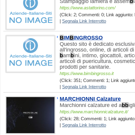
Stampaggio lamiera e assem
b
https://www.astattorino.com/
(Click: 2; Commenti: 0; Link aggiunto:
|
Segnala Link Interrotto
B
IM
B
INGROSSO
Questo sito è dedicato esclusi
all'ingrosso, online, di articoli di
b
am
b
ini, intimo, giocattoli, arti
articoli di puericultura, cosmet
prodotti per sanitarie.
https://www.bimbingrosso.it
(Click: 351; Commenti: 1; Link aggiunt
|
Segnala Link Interrotto
MARCHIONNI Calzature
Marchionni calzature ed a
b
b
ig
https://www.marchionnicalzature.it/
(Click: 28; Commenti: 1; Link aggiunto:
|
Segnala Link Interrotto