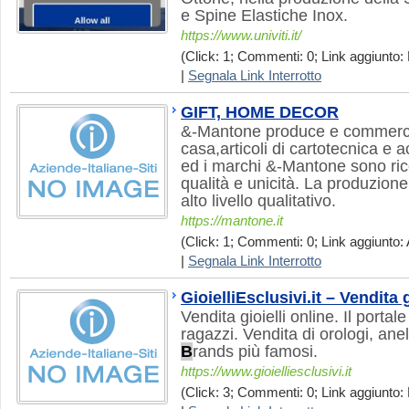
e Spine Elastiche Inox.
https://www.univiti.it/
(Click: 1; Commenti: 0; Link aggiunto: 
|
Segnala Link Interrotto
GIFT, HOME DECOR
&-Mantone produce e commercial
casa,articoli di cartotecnica e a
ed i marchi &-Mantone sono ric
qualità e unicità. La produzione
alto livello qualitativo.
https://mantone.it
(Click: 1; Commenti: 0; Link aggiunto: 
|
Segnala Link Interrotto
GioielliEsclusivi.it – Vendita g
Vendita gioielli online. Il portal
ragazzi. Vendita di orologi, anel
B
rands più famosi.
https://www.gioielliesclusivi.it
(Click: 3; Commenti: 0; Link aggiunto: 