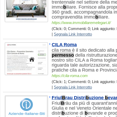
trentennale nel settore della 
immo
b
iliare. Fornisce alla prop
360 gradi, accompagnandola in t
compravendita immo
b
iliare.
https://www.immobiliaremelegari.it/
(Click: 0; Commenti: 0; Link aggiunto: 
|
Segnala Link Interrotto
CILA Roma
cila roma è il sito dedicato alla 
permesso
della ristrutturazion
nostro sito CILA a Roma toglia
riguarda tale autorizzazione, si
pratiche cila a Roma e Provinci
https://cila-roma.com
(Click: 1; Commenti: 0; Link aggiunto: 
|
Segnala Link Interrotto
Friul
B
rau Distri
b
uzione
b
eva
Friul
B
räu da più di quarant'anni
Giulia e nel Veneto Orientale n
distri
b
uzione di
b
evande e prodot