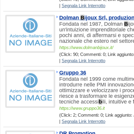
|
Segnala Link Interrotto
Dolman
B
ijoux Srl, produzi
Fondata nel 1987, Dolman
B
ijo
un'intuizione imprenditoriale c
pochi anni, di affermarsi e specia
nazionale che estero nel settore
https://www.dolmanbijoux.it/
(Click: 90; Commenti: 0; Link aggiunto:
|
Segnala Link Interrotto
Gruppo 36
Fondata nel 1999 come multi
introdurre nelle PMI innovazione
ottimizzare e velocizzare i pro
riesce a trasformare le esigenze
tecniche accessi
b
ili, intuitive e
https://www.gruppo36.it
(Click: 2; Commenti: 0; Link aggiunto: J
|
Segnala Link Interrotto
DR Promotion