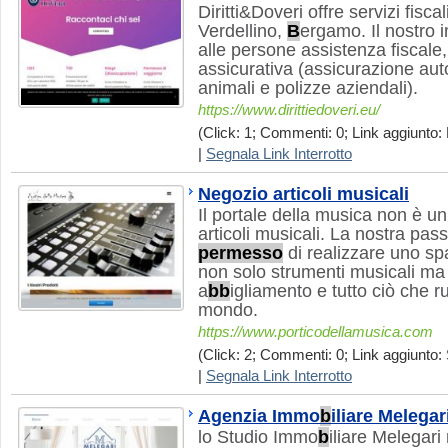
Diritti&Doveri offre servizi fisc
Verdellino,
B
ergamo. Il nostro 
alle persone assistenza fiscale,
assicurativa (assicurazione auto
animali e polizze aziendali).
https://www.dirittiedoveri.eu/
(Click: 1; Commenti: 0; Link aggiunto: 
|
Segnala Link Interrotto
Negozio articoli musicali
Il portale della musica non è u
articoli musicali. La nostra pas
permesso
di realizzare uno sp
non solo strumenti musicali ma
a
b
b
igliamento e tutto ciò che r
mondo.
https://www.porticodellamusica.com
(Click: 2; Commenti: 0; Link aggiunto: 
|
Segnala Link Interrotto
Agenzia Immo
b
iliare Melegar
lo Studio Immo
b
iliare Melegar