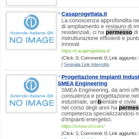
Casaprogettata.it
La conoscenza approfondita nel
di ampliamento e restauro di 
residenziali, ci ha
permesso
di
ristrutturazione efficienti e punt
innovat
https://casaprogettata.it/
(Click: 0; Commenti: 0; Link aggiunto: 
|
Segnala Link Interrotto
Progettazione Impianti Indust
SMEA Engineering
SMEA Engineering, da anni offr
consulenza e progettazione nel
industriale, am
b
ientale e civil
nel corso degli anni ha
permes
competenza specializzandosi ne
d'impianti energetici.
https://smea-srl.com/
(Click: 1; Commenti: 0; Link aggiunto: 