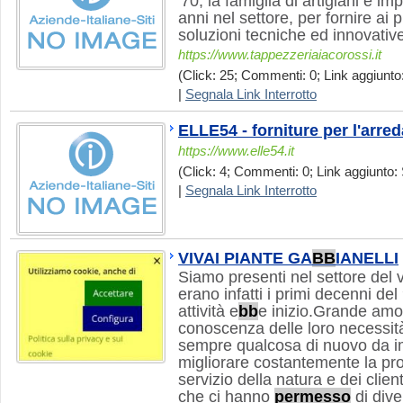
'70, la famiglia di artigiani è im
anni nel settore, per fornire ai pr
soluzioni tecniche ed innovativ
https://www.tappezzeriaiacorossi.it
(Click: 25; Commenti: 0; Link aggiunto:
|
Segnala Link Interrotto
ELLE54 - forniture per l'arred
https://www.elle54.it
(Click: 4; Commenti: 0; Link aggiunto: 
|
Segnala Link Interrotto
VIVAI PIANTE GA
B
B
IANELLI
Siamo presenti nel settore del 
erano infatti i primi decenni de
attività e
b
b
e inizio.Grande amor
conoscenza delle loro necessit
sempre qualcosa di nuovo da im
migliorare costantemente la pro
servizio della natura e dei client
che ci hanno
permesso
di dive