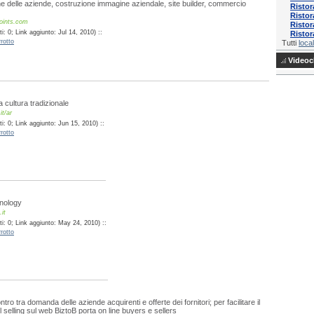
e delle aziende, costruzione immagine aziendale, site builder, commercio
Ristor
Ristor
points.com
Ristor
: 0; Link aggiunto: Jul 14, 2010) ::
Ristor
rotto
Tutti
local
Videocl
 cultura tradizionale
t/ar
: 0; Link aggiunto: Jun 15, 2010) ::
rotto
hnology
it
i: 0; Link aggiunto: May 24, 2010) ::
rotto
ontro tra domanda delle aziende acquirenti e offerte dei fornitori; per facilitare il
l selling sul web BiztoB porta on line buyers e sellers