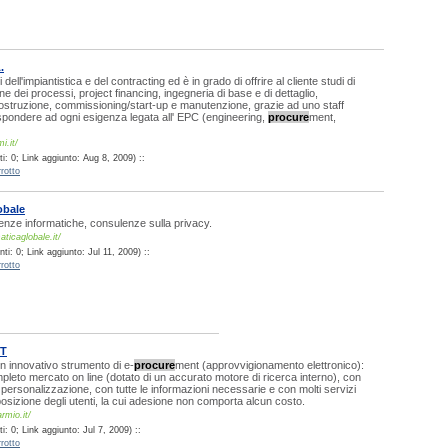
.
dell'impiantistica e del contracting ed è in grado di offrire al cliente studi di
zione dei processi, project financing, ingegneria di base e di dettaglio,
ostruzione, commissioning/start-up e manutenzione, grazie ad uno staff
spondere ad ogni esigenza legata all' EPC (engineering,
procure
ment,
i.it/
: 0; Link aggiunto: Aug 8, 2009) ::
rotto
obale
enze informatiche, consulenze sulla privacy.
ticaglobale.it/
i: 0; Link aggiunto: Jul 11, 2009) ::
rotto
IT
n innovativo strumento di e-
procure
ment (approvvigionamento elettronico):
leto mercato on line (dotato di un accurato motore di ricerca interno), con
 personalizzazione, con tutte le informazioni necessarie e con molti servizi
osizione degli utenti, la cui adesione non comporta alcun costo.
rmio.it/
: 0; Link aggiunto: Jul 7, 2009) ::
rotto