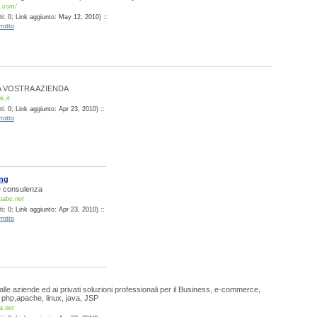
b.com/
i: 0; Link aggiunto: May 12, 2010) ::
rotto
A VOSTRA AZIENDA
k.it
: 0; Link aggiunto: Apr 23, 2010) ::
rotto
ng
e consulenza
oabc.net
: 0; Link aggiunto: Apr 23, 2010) ::
rotto
lle aziende ed ai privati soluzioni professionali per il Business, e-commerce,
 php,apache, linux, java, JSP
a.net