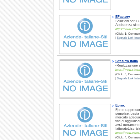
EFactory
Soluzioni per il
Assistenza siste
https://www.efactor
(Click: 1; Commenti
|
Segnala Link Inter
SitesPro Italia
-Realizzazione s
https://www.sites
(Click: 0; Commenti
|
Segnala Link Inter
Eproc
Eproc rappresent
semplice, basta 
mercato adeguato,
fine di aggiudica
avrà certamente 
fatturatoL'iscrizi
https://www.eproc.
(Click: 4; Commenti