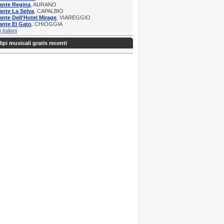
ante Regina
, AURANO
ante La Selva
, CAPALBIO
ante Dell'Hotel Mirage
, VIAREGGIO
ante El Gato
, CHIOGGIA
i italiani
ipi musicali gratis recenti