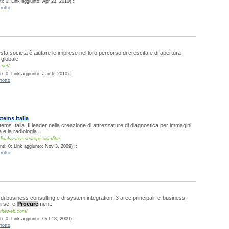
: 0; Link aggiunto: Apr 23, 2010) ::
rotto
esta società è aiutare le imprese nel loro percorso di crescita e di apertura
 globale.
.net/
: 0; Link aggiunto: Jan 6, 2010) ::
rotto
tems Italia
ms Italia. Il leader nella creazione di attrezzature di diagnostica per immagini
a e la radiologia.
icalsystemseurope.com/itit/
ti: 0; Link aggiunto: Nov 3, 2009) ::
rotto
 di business consulting e di system integration; 3 aree principali: e-business,
rse, e-
Procure
ment.
ntheweb.com/
: 0; Link aggiunto: Oct 18, 2009) ::
rotto