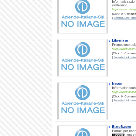
Informatizzazion
elettronico.
https://www.start
(Click: 0; Commenti
|
Segnala Link Inter
Libreria ar
Promozione della
https://www.xcom.i
(Click: 1; Commenti
|
Segnala Link Inter
Nacon
Information tec
https://www.nacon.
(Click: 6; Comment
|
Segnala Link Inter
BiztoB.com
Portale per l'inc
procure
ment e i