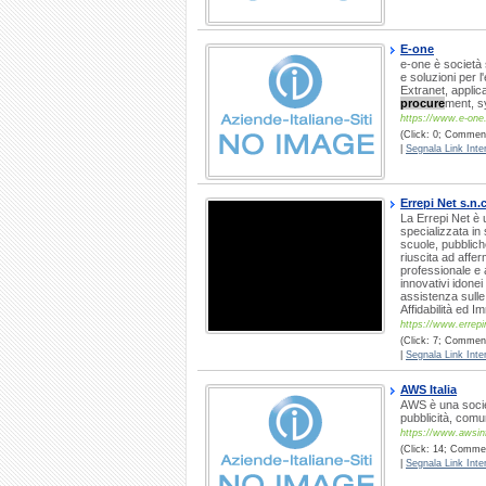
E-one
e-one è società 
e soluzioni per l
Extranet, appli
procure
ment, sy
https://www.e-one.
(Click: 0; Commenti
|
Segnala Link Inter
Errepi Net s.n.c
La Errepi Net è 
specializzata in
scuole, pubblich
riuscita ad affe
professionale e 
innovativi idonei
assistenza sulle
Affidabilità ed 
https://www.errepin
(Click: 7; Commenti
|
Segnala Link Inter
AWS Italia
AWS è una societ
pubblicità, comu
https://www.awsinf
(Click: 14; Commen
|
Segnala Link Inter