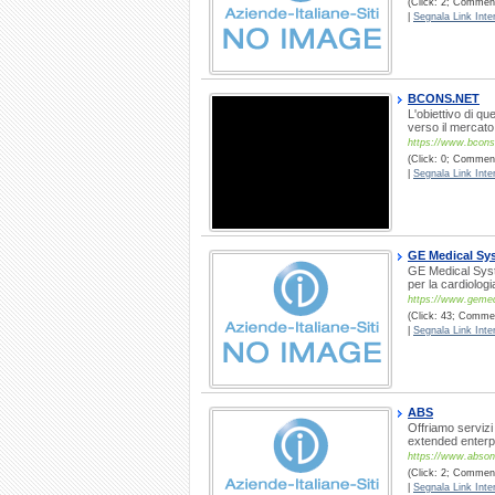
(Click: 2; Commenti
|
Segnala Link Inter
BCONS.NET
L'obiettivo di qu
verso il mercato
https://www.bcons
(Click: 0; Commenti
|
Segnala Link Inter
GE Medical Sys
GE Medical Syste
per la cardiologi
https://www.gemed
(Click: 43; Commen
|
Segnala Link Inter
ABS
Offriamo servizi
extended enterpi
https://www.abso
(Click: 2; Commenti
|
Segnala Link Inter