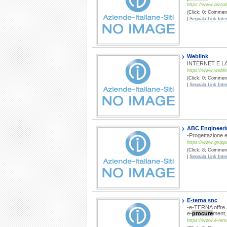
https://www.bizto
(Click: 0; Comment
|
Segnala Link Inter
Weblink
INTERNET E L
https://www.weblin
(Click: 0; Commenti
|
Segnala Link Inter
ABC Engineeri
-Progettazione 
https://www.grupp
(Click: 8; Commenti
|
Segnala Link Inter
E-terna snc
-e-TERNA offre a
e-
procure
ment,
https://www.e-tern