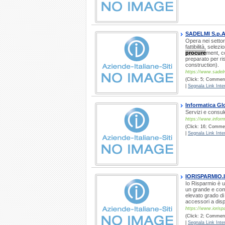
SADELMI S.p.A
Opera nei settori 
fattibilità, sele
procure
ment, c
preparato per ri
construction).
https://www.sadelm
(Click: 5; Commenti
|
Segnala Link Inter
Informatica Gl
Servizi e consul
https://www.informa
(Click: 16; Comment
|
Segnala Link Inter
IORISPARMIO.
Io Risparmio è u
un grande e comp
elevato grado di
accessori a disp
https://www.iorispa
(Click: 2; Commenti
|
Segnala Link Inter