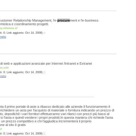
 Customer Relationship Management, l'e-
procure
ment e l'e-business.
mistica e coordinamento progetti.
y.informex.it/
: 0; Link aggiunto: Oct 14, 2008) ::
rotto
iti web e applicazioni avanzate per Internet /Intranet e Extranet
pro.com
: 0; Link aggiunto: Oct 14, 2008) ::
rotto
a il primo portale di aste a ribasso dedicato alle aziende.Il funzionamento è
richiedere un asta per l'acquisto di materiale o fornitura indicando un prezzo di
 dopodichè i vari fornitori effettueranno vari rilanci con prezzi più bassi al
rsi l'asta e quindi vendere i propri prodotti.In questa maniera chi richiede l'asta
un prezzo competitivo e chi l'aggiudica incrementerà il proprio
one al sito è gratis
it
: 0; Link aggiunto: Oct 14, 2008) ::