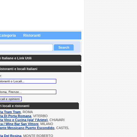
categoria
Ristoranti
Italiane e Link Utili
storanti e locali Italiani
r:
:
ri locali e ristoranti
ria Tram Tram
, ROMA
ria Di Porta Romana
, VITERBO
ria Vino e Cucina (gia' l'Ariete)
, CHIAVARI
a / Wine Bar San Vittore
, MILANO
rante Messicano Puerto Escondido
, CASTEL
ria Del Rosina
, MONTE ROBERTO