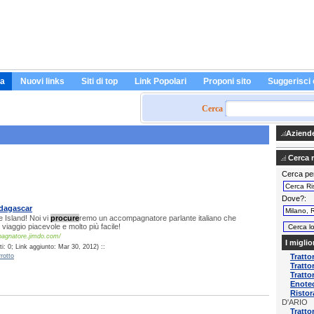
a
Nuovi links
Siti di top
Link Popolari
Proponi sito
Suggerisci 
Cerca
Aziende 
Cerca ri
Cerca pe
Dove?
adagascar
e Island! Noi vi
procure
remo un accompagnatore parlante italiano che
 viaggio piacevole e molto più facile!
agnatore.jimdo.com/
I miglio
i: 0; Link aggiunto: Mar 30, 2012) ::
rotto
Tratto
Tratto
Tratto
Enotec
Risto
D'ARIO
Tratto