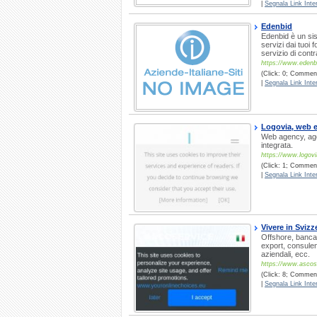
|
Segnala Link Inter
Edenbid
Edenbid è un sis
servizi dai tuoi 
servizio di cont
https://www.edenbi
(Click: 0; Commenti
|
Segnala Link Inter
Logovia, web 
Web agency, age
integrata.
https://www.logovia
(Click: 1; Commenti
|
Segnala Link Inter
Vivere in Svizz
Offshore, banca, 
export, consulenz
aziendali, ecc.
https://www.ascos
(Click: 8; Commenti
|
Segnala Link Inter