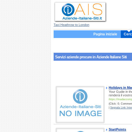
Taxi Heathrow to London
Pagina iniziale
Cerc
Servizi aziende
procure
in Aziende Italiane Siti
Holidays in M
Your Gudie in th
renderà il vostro
https://madaccomp
(Click: 0; Comment
|
Segnala Link Inter
StartPoints