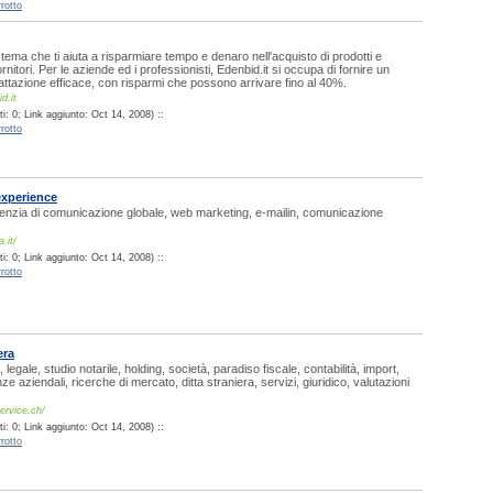
rotto
tema che ti aiuta a risparmiare tempo e denaro nell'acquisto di prodotti e
fornitori. Per le aziende ed i professionisti, Edenbid.it si occupa di fornire un
rattazione efficace, con risparmi che possono arrivare fino al 40%.
d.it
: 0; Link aggiunto: Oct 14, 2008) ::
rotto
experience
nzia di comunicazione globale, web marketing, e-mailin, comunicazione
.it/
: 0; Link aggiunto: Oct 14, 2008) ::
rotto
era
legale, studio notarile, holding, società, paradiso fiscale, contabilità, import,
e aziendali, ricerche di mercato, ditta straniera, servizi, giuridico, valutazioni
ervice.ch/
: 0; Link aggiunto: Oct 14, 2008) ::
rotto