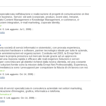
specializzata nell'ideazione e realizzazione di progetti di comunicazione on line
'e-business. Servizi: siti web (corporate, product, event site), Intranet,
cativi Content Management e Knowledge Management, e-commerce, e-
stem integration, e-mail marketing, coporate identity.
it
: 0; Link aggiunto: Jul 1, 2009) ::
rotto
.
una società di servizi informatici e sistemistici, con provata esperienza,
 soluzioni hardware e software, partner tecnologico ideale per tutte le aziende,
e amministrazioni ed organizzazioni. Costituita nel 2003, la Errepi Net è
rmare la propria presenza sul mercato locale grazie ad un approccio
ad una risposta rapida e efficace alle reali esigenze.Soluzioni e servizi
 per concretizzare gli obiettivi richiesti dalla nostra clientela, ed una costante
 soluzioni fornite sono la mission della Errepi Net.Professionalità, Esperienza,
Immediatezza sono i presupposti per conquistare la fiducia di chi lavora con noi.
et.it
: 0; Link aggiunto: Oct 14, 2008) ::
rotto
à di servizi specializzata in consulenza aziendale nei settori marketing,
nicazione d'immagine, grafica, informatica e telefonia.
ormatica.it/
ti: 0; Link aggiunto: Oct 14, 2008) ::
rotto