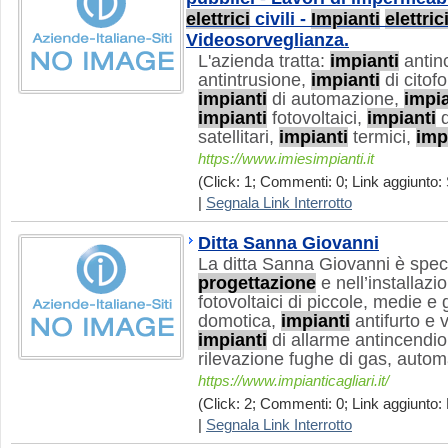
elettrici
civili -
Impianti
elettric
Videosorveglianza.
L'azienda tratta:
impianti
antin
antintrusione,
impianti
di citofo
impianti
di automazione,
impia
impianti
fotovoltaici,
impianti
d
satellitari,
impianti
termici,
imp
https://www.imiesimpianti.it
(Click: 1; Commenti: 0; Link aggiunto: 
|
Segnala Link Interrotto
Ditta Sanna Giovanni
La ditta Sanna Giovanni è speci
progettazione
e nell’installazi
fotovoltaici di piccole, medie e
domotica,
impianti
antifurto e 
impianti
di allarme antincendio
rilevazione fughe di gas, autom
https://www.impianticagliari.it/
(Click: 2; Commenti: 0; Link aggiunto: 
|
Segnala Link Interrotto