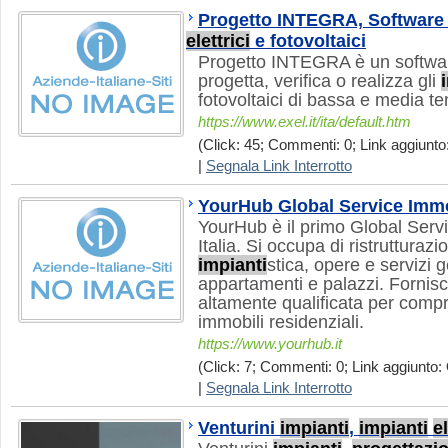
Progetto INTEGRA, Softwar
elettrici
e fotovoltaici
Progetto INTEGRA è un softwar
progetta, verifica o realizza gli
fotovoltaici di bassa e media te
https://www.exel.it/ita/default.htm
(Click: 45; Commenti: 0; Link aggiunto
|
Segnala Link Interrotto
YourHub Global Service Immo
YourHub è il primo Global Servi
Italia. Si occupa di ristrutturazi
impianti
stica, opere e servizi ge
appartamenti e palazzi. Fornisc
altamente qualificata per compra
immobili residenziali.
https://www.yourhub.it
(Click: 7; Commenti: 0; Link aggiunto: 
|
Segnala Link Interrotto
Venturini
impianti
,
impianti
el