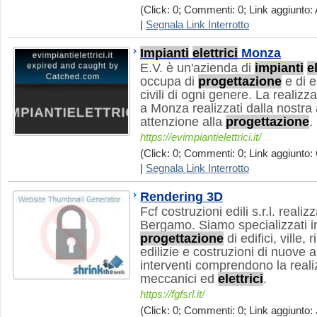
(Click: 0; Commenti: 0; Link aggiunto: 
|
Segnala Link Interrotto
Impianti
elettrici
Monza
E.V. è un'azienda di
impianti
e
occupa di
progettazione
e di 
civili di ogni genere. La realizz
a Monza realizzati dalla nostra
attenzione alla
progettazione
.
https://evimpiantielettrici.it/
(Click: 0; Commenti: 0; Link aggiunto: 
|
Segnala Link Interrotto
Rendering 3D
Fcf costruzioni edili s.r.l. reali
Bergamo. Siamo specializzati in 
progettazione
di edifici, ville, 
edilizie e costruzioni di nuove ab
interventi comprendono la real
meccanici ed
elettrici
.
https://fgfsrl.it/
(Click: 0; Commenti: 0; Link aggiunto: J