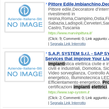
Pittore Edile,Imbianchino,Dec
Pittore edile,Decoratore d’inte
rivestimenti in
resina,Roma,Ciampino,Ostia,Fi
Sabazia,Ladispoli,Cerveteri,San
Castro,Tuscania
https://www.marvinpittura.it/
(Click: 9; Commenti: 0; Link aggiunto: 
|
Segnala Link Interrotto
S.A.P. SYSTEM S.r.l. - SAP 
Services that improve Your Li
Impianti
stica elettrica civile e
civili e industriali, Domotica, Si
Video sorveglianza, Controllo 
energetico, Illuminotecnica L
Efficientamento energetico,
Pr
certificazioni
impianti
elettrici
.
https://www.sap-system.it
(Click: 2; Commenti: 0; Link aggiunto: 
|
Segnala Link Interrotto