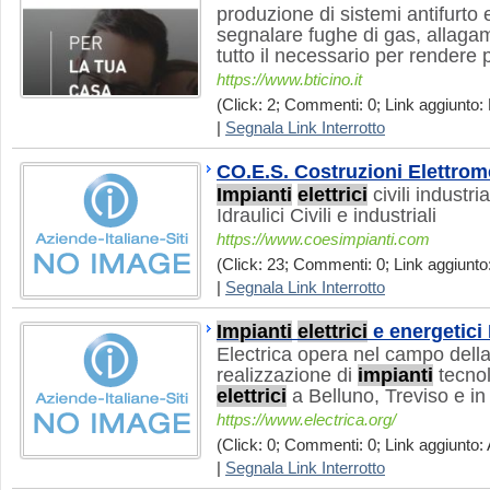
produzione di sistemi antifurto
segnalare fughe di gas, allaga
tutto il necessario per rendere 
https://www.bticino.it
(Click: 2; Commenti: 0; Link aggiunto: 
|
Segnala Link Interrotto
CO.E.S. Costruzioni Elettrom
Impianti
elettrici
civili industri
Idraulici Civili e industriali
https://www.coesimpianti.com
(Click: 23; Commenti: 0; Link aggiunto:
|
Segnala Link Interrotto
Impianti
elettrici
e energetici 
Electrica opera nel campo dell
realizzazione di
impianti
tecnol
elettrici
a Belluno, Treviso e in 
https://www.electrica.org/
(Click: 0; Commenti: 0; Link aggiunto: 
|
Segnala Link Interrotto