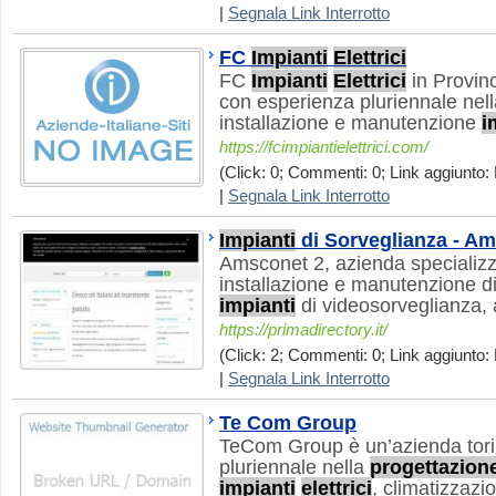
|
Segnala Link Interrotto
FC
Impianti
Elettrici
FC
Impianti
Elettrici
in Provinc
con esperienza pluriennale nel
installazione e manutenzione
i
https://fcimpiantielettrici.com/
(Click: 0; Commenti: 0; Link aggiunto:
|
Segnala Link Interrotto
Impianti
di Sorveglianza - A
Amsconet 2, azienda specializz
installazione e manutenzione di
impianti
di videosorveglianza, a
https://primadirectory.it/
(Click: 2; Commenti: 0; Link aggiunto:
|
Segnala Link Interrotto
Te Com Group
TeCom Group è un’azienda tor
pluriennale nella
progettazion
impianti
elettrici
, climatizzazi