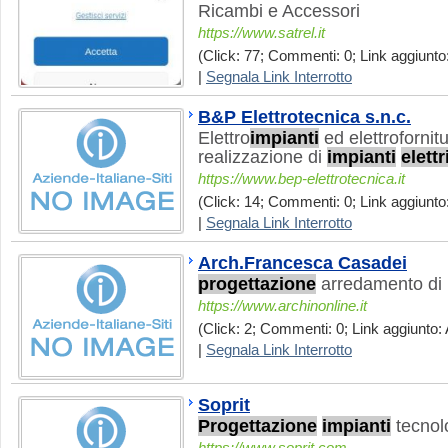
Ricambi e Accessori
https://www.satrel.it
(Click: 77; Commenti: 0; Link aggiunto:
|
Segnala Link Interrotto
B&P Elettrotecnica s.n.c.
Elettro
impianti
ed elettrofornit
realizzazione di
impianti
elettr
https://www.bep-elettrotecnica.it
(Click: 14; Commenti: 0; Link aggiunto:
|
Segnala Link Interrotto
Arch.Francesca Casadei
progettazione
arredamento di i
https://www.archinonline.it
(Click: 2; Commenti: 0; Link aggiunto: 
|
Segnala Link Interrotto
Soprit
Progettazione
impianti
tecnol