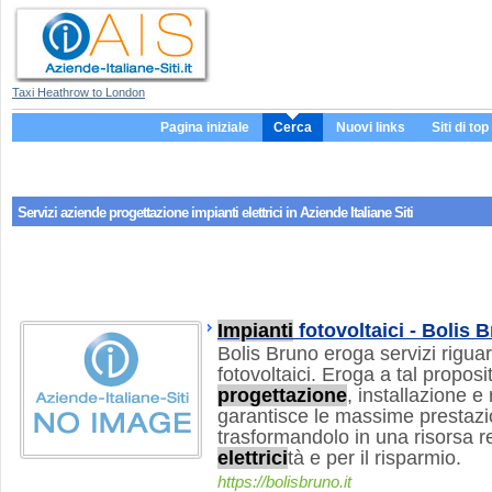
Taxi Heathrow to London
Pagina iniziale
Cerca
Nuovi links
Siti di top
Servizi aziende
progettazione impianti elettrici
in Aziende Italiane Siti
Impianti
fotovoltaici - Bolis 
Bolis Bruno eroga servizi rigua
fotovoltaici. Eroga a tal proposi
progettazione
, installazione 
garantisce le massime prestazio
trasformandolo in una risorsa r
elettrici
tà e per il risparmio.
https://bolisbruno.it