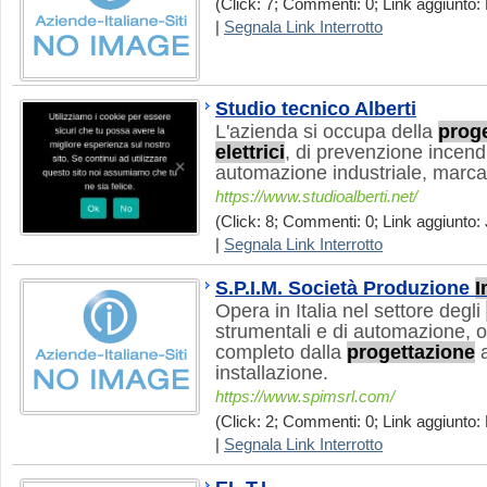
(Click: 7; Commenti: 0; Link aggiunto: 
|
Segnala Link Interrotto
Studio tecnico Alberti
L'azienda si occupa della
prog
elettrici
, di prevenzione incendi
automazione industriale, marca
https://www.studioalberti.net/
(Click: 8; Commenti: 0; Link aggiunto: 
|
Segnala Link Interrotto
S.P.I.M. Società Produzione
I
Opera in Italia nel settore degli
strumentali e di automazione, o
completo dalla
progettazione
a
installazione.
https://www.spimsrl.com/
(Click: 2; Commenti: 0; Link aggiunto: 
|
Segnala Link Interrotto