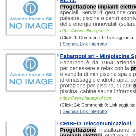
EL.T.I.
Progettazione
impianti
elettri
speciali. Servizi di gestione con
palestre, piscine e centri sport
delle energie rinnovabili (solare
https://www.eltiprogetti.it/
(Click: 1; Commenti: 0; Link aggiunto: 
|
Segnala Link Interrotto
Fabarpool srl - Minipiscine S
Fabarpool è, dal 1964, azienda
per benessere e relax con la
p
e vendita di minipiscine spa e 
idromassaggio e idroterapia, co
protezione per piscina, quadri
e
piscina, cabine sauna infrarossi
https://www.fabarpool.com
(Click: 24; Commenti: 0; Link aggiunto
|
Segnala Link Interrotto
CRISEO Telecomunicazioni
Progettazione
, installazione,
impianti
elettrici
, elettronici, c