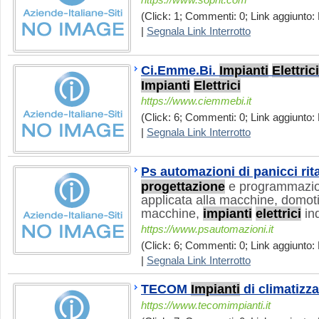
https://www.soprit.com
(Click: 1; Commenti: 0; Link aggiunto: 
|
Segnala Link Interrotto
Ci.Emme.Bi.
Impianti
Elettrici
Impianti
Elettrici
https://www.ciemmebi.it
(Click: 6; Commenti: 0; Link aggiunto: 
|
Segnala Link Interrotto
Ps automazioni di panicci rit
progettazione
e programmazion
applicata alla macchine, domo
macchine,
impianti
elettrici
ind
https://www.psautomazioni.it
(Click: 6; Commenti: 0; Link aggiunto: 
|
Segnala Link Interrotto
TECOM
Impianti
di climatizz
https://www.tecomimpianti.it