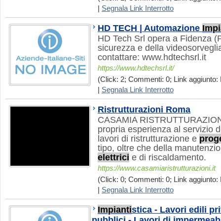
|
Segnala Link Interrotto
HD TECH | Automazione
Impi
HD Tech Srl opera a Fidenza (P
sicurezza e della videosorvegli
contattare: www.hdtechsrl.it
https://www.hdtechsrl.it/
(Click: 2; Commenti: 0; Link aggiunto: 
|
Segnala Link Interrotto
Ristrutturazioni Roma
CASAMIA RISTRUTTURAZIONI 
propria esperienza al servizio de
lavori di ristrutturazione e
prog
tipo, oltre che della manutenzi
elettrici
e di riscaldamento.
https://www.casamiaristrutturazioni.it
(Click: 0; Commenti: 0; Link aggiunto: 
|
Segnala Link Interrotto
Impianti
stica - Lavori edili pri
pubblici - Lavori di impermeab