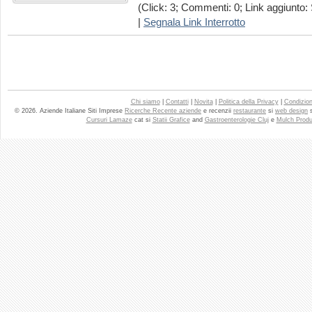
(Click: 3; Commenti: 0; Link aggiunto: 
|
Segnala Link Interrotto
Chi siamo
|
Contatti
|
Novita
|
Politica della Privacy
|
Condizioni
© 2026. Aziende Italiane Siti Imprese
Ricerche Recente aziende
e recenzii
restaurante
si
web design
Cursuri Lamaze
cat si
Statii Grafice
and
Gastroenterologie Cluj
e
Mulch Produ