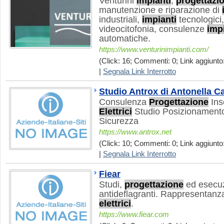
Venturini
impianti
,
progettazi
manutenzione e riparazione di
industriali,
impianti
tecnologici
videocitofonia, consulenze
imp
automatiche.
https://www.venturinimpianti.com/
(Click: 16; Commenti: 0; Link aggiunto:
|
Segnala Link Interrotto
Studio Antrox di Antonella C
Consulenza
Progettazione
Ins
Elettrici
Studio Posizionamento
Sicurezza
https://www.antrox.net
(Click: 10; Commenti: 0; Link aggiunto:
|
Segnala Link Interrotto
Fiear
Studi,
progettazione
ed esecu
antideflagranti. Rappresentanza
elettrici
.
https://www.fiear.com