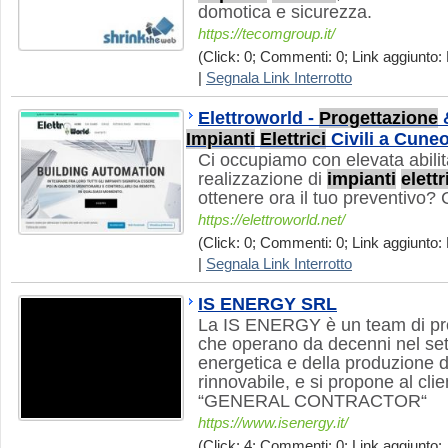
domotica e sicurezza.
https://tecomgroup.it/
(Click: 0; Commenti: 0; Link aggiunto: 
|
Segnala Link Interrotto
Elettroworld -
Progettazione
&
Impianti
Elettrici
Civili a Cune
Ci occupiamo con elevata abilit
realizzazione di
impianti
elettr
ottenere ora il tuo preventivo? 
https://elettroworld.net/
(Click: 0; Commenti: 0; Link aggiunto: 
|
Segnala Link Interrotto
IS ENERGY SRL
La IS ENERGY è un team di profe
che operano da decenni nel sett
energetica e della produzione d
rinnovabile, e si propone al cli
“GENERAL CONTRACTOR“
https://www.isenergy.it/
(Click: 4; Commenti: 0; Link aggiunto: 