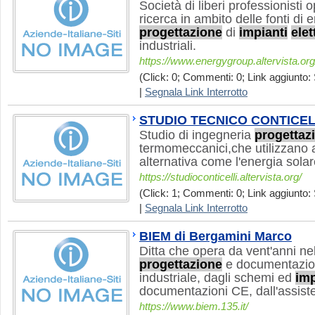
Società di liberi professionisti 
ricerca in ambito delle fonti di 
progettazione
di
impianti
elet
industriali.
https://www.energygroup.altervista.org
(Click: 0; Commenti: 0; Link aggiunto: 
|
Segnala Link Interrotto
STUDIO TECNICO CONTICEL
Studio di ingegneria
progettaz
termomeccanici,che utilizzano a
alternativa come l'energia solar
https://studioconticelli.altervista.org/
(Click: 1; Commenti: 0; Link aggiunto: 
|
Segnala Link Interrotto
BIEM di Bergamini Marco
Ditta che opera da vent'anni ne
progettazione
e documentazion
industriale, dagli schemi ed
imp
documentazioni CE, dall'assist
https://www.biem.135.it/