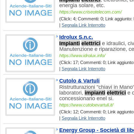
energia solare, etc.
https://www.criseotelecom.com/
(Click: 4; Commenti: 0; Link aggiunto: 
|
Segnala Link Interrotto
Idrolux S.n.c.
Impianti
elettrici
e idraulici, civ
Manutenzione e riparazione, cer
https://www.idrolux.info/
(Click: 17; Commenti: 0; Link aggiunto:
|
Segnala Link Interrotto
Cutolo & Vartuli
Ristrutturazioni "chiavi in Mano
laboratori,
impianti
elettrici
e c
concessionario enel si.
https://www.cutoloevartuli.it/
(Click: 12; Commenti: 0; Link aggiunto
|
Segnala Link Interrotto
Energy Group - Società di lib