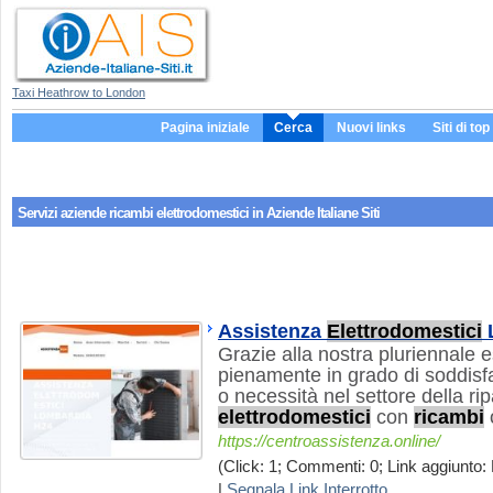
Taxi Heathrow to London
Pagina iniziale
Cerca
Nuovi links
Siti di top
Servizi aziende
ricambi elettrodomestici
in Aziende Italiane Siti
Assistenza
Elettrodomestici
Grazie alla nostra pluriennale 
pienamente in grado di soddisfa
o necessità nel settore della ri
elettrodomestici
con
ricambi
o
https://centroassistenza.online/
(Click: 1; Commenti: 0; Link aggiunto: 
|
Segnala Link Interrotto