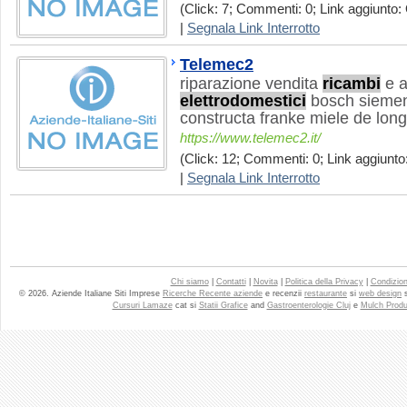
(Click: 7; Commenti: 0; Link aggiunto: 
|
Segnala Link Interrotto
Telemec2
riparazione vendita
ricambi
e a
elettrodomestici
bosch siemen
constructa franke miele de long
https://www.telemec2.it/
(Click: 12; Commenti: 0; Link aggiunto:
|
Segnala Link Interrotto
Chi siamo
|
Contatti
|
Novita
|
Politica della Privacy
|
Condizioni
© 2026. Aziende Italiane Siti Imprese
Ricerche Recente aziende
e recenzii
restaurante
si
web design
Cursuri Lamaze
cat si
Statii Grafice
and
Gastroenterologie Cluj
e
Mulch Produ