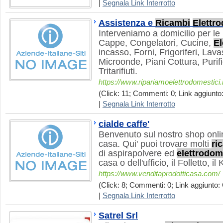
|
Segnala Link Interrotto
Assistenza e
Ricambi
Elettr
Interveniamo a domicilio per le r
Cappe, Congelatori, Cucine,
El
incasso, Forni, Frigoriferi, Lavas
Microonde, Piani Cottura, Purifi
Tritarifiuti.
https://www.ripariamoelettrodomestici.i
(Click: 11; Commenti: 0; Link aggiunto:
|
Segnala Link Interrotto
cialde caffe'
Benvenuto sul nostro shop onlin
casa. Qui' puoi trovare molti
ri
di aspirapolvere ed
elettrodom
casa o dell'ufficio, il Folletto, i
https://www.venditaprodotticasa.com/
(Click: 8; Commenti: 0; Link aggiunto: 
|
Segnala Link Interrotto
Satrel Srl