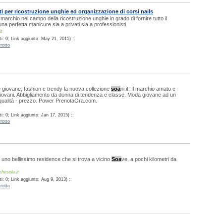
i per ricostruzione unghie ed organizzazione di corsi nails
marchio nel campo della ricostruzione unghie in grado di fornire tutto il
na perfetta manicure sia a privati sia a professionisti.
it
i: 0; Link aggiunto: May 21, 2015) ::
rotto
le giovane, fashion e trendy la nuova collezione
soa
ni.it. Il marchio amato e
giovani. Abbigliamento da donna di tendenza e classe. Moda giovane ad un
 qualità - prezzo. Power PrenotaOra.com.
: 0; Link aggiunto: Jan 17, 2015) ::
rotto
è uno bellissimo residence che si trova a vicino
Soa
ve, a pochi kilometri da
chesola.it
: 0; Link aggiunto: Aug 9, 2013) ::
rotto