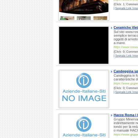
(Click: 1; Comment
|
Segnala Link Inter
Ceramiche Viet
Sul sito www.ro
semplice terracot
oggetti di arredo
a mano.
https://www.rossoa
(Click: 0; Comment
|
Segnala Link Inter
Candeggina sp
Candeggina in fo
caratteristiche 
https://www.gsgnet
(Click: 0; Commenti
|
Segnala Link Inter
Haccp Roma |
Gruppo Minerva 
indirettamente 
tondo per la red
o manuale HAC
https://www.grupp