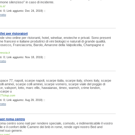
imone silenzioso” in caso di incidente.
o.it/
i: 0; Link aggiunto: Dec 24, 2019) ::
rotto
ini per ristoratori
de vino online per ristoranti, hotel, winebar, enoteche e privati. Sono present
ne francesi e italiane produttrici di vini biologici e naturali di grande qualità.
rosecco, Franciacorta, Barolo, Amarone della Valpolicella, Champagne e
escia.it
i: 0; Link aggiunto: Nov 18, 2019) ::
rotto
pace 77, napoli, scarpe napoli, scarpe italia, scarpe italy, shoes italy, scarpe
lli aminei, scarpe colli aminei, scarpe vomero, scarpe viale del poggio di
e, valsport, lotto, marc ellis, hawaianas, timex, wamsh, crime london,
 scarpe u
e77shop.com
i: 0; Link aggiunto: Aug 29, 2019) ::
rotto
ast roma centro
oma centro sono nati per rendere speciale, comodo, e indimenticabile il vostro
ile e il confort delle Camere dei bnb in rome, rende ogni nostro Bed and
 nel suo genere.
oma.com/