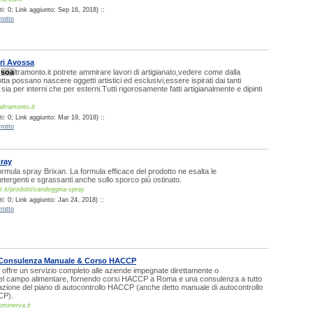
i: 0; Link aggiunto: Sep 16, 2018) ::
rotto
ri Avossa
s
soa
ltramonto.it potrete ammirare lavori di artigianato,vedere come dalla
ta possano nascere oggetti artistici ed esclusivi,essere ispirati dai tanti
 sia per interni che per esterni.Tutti rigorosamente fatti artigianalmente e dipinti
ltramonto.it
i: 0; Link aggiunto: Mar 19, 2018) ::
rotto
ray
rmula spray Brixan. La formula efficace del prodotto ne esalta le
detergenti e sgrassanti anche sullo sporco più ostinato.
.it/prodotti/candeggina-spray
: 0; Link aggiunto: Jan 24, 2018) ::
rotto
 Consulenza Manuale & Corso HACCP
offre un servizio completo alle aziende impegnate direttamente o
nel campo alimentare, fornendo corsi HACCP a Roma e una consulenza a tutto
azione del piano di autocontrollo HACCP (anche detto manuale di autocontrollo
CP).
ominerva.it