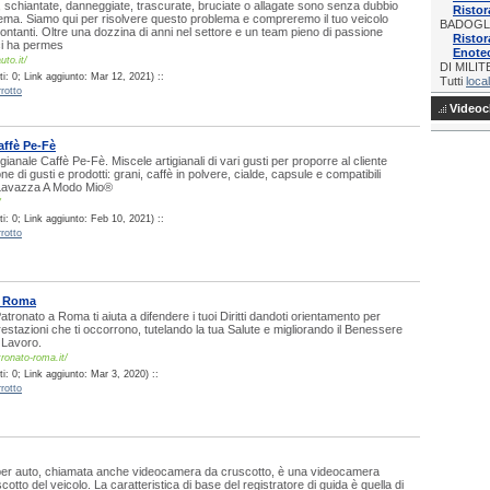
, schiantate, danneggiate, trascurate, bruciate o allagate sono senza dubbio
Ristor
ema. Siamo qui per risolvere questo problema e compreremo il tuo veicolo
BADOGL
ontanti. Oltre una dozzina di anni nel settore e un team pieno di passione
Ristor
ci ha permes
Enotec
uto.it/
DI MILI
i: 0; Link aggiunto: Mar 12, 2021) ::
Tutti
local
rotto
Videocl
affè Pe-Fè
gianale Caffè Pe-Fè. Miscele artigianali di vari gusti per proporre al cliente
e di gusti e prodotti: grani, caffè in polvere, cialde, capsule e compatibili
Lavazza A Modo Mio®
/
i: 0; Link aggiunto: Feb 10, 2021) ::
rotto
o Roma
atronato a Roma ti aiuta a difendere i tuoi Diritti dandoti orientamento per
restazioni che ti occorrono, tutelando la tua Salute e migliorando il Benessere
l Lavoro.
ronato-roma.it/
: 0; Link aggiunto: Mar 3, 2020) ::
rotto
r auto, chiamata anche videocamera da cruscotto, è una videocamera
otto del veicolo. La caratteristica di base del registratore di guida è quella di