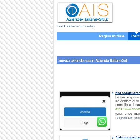
Taxi Heathrow to London
Pagina iniziale
Cerc
Servizi aziende
soa
in Aziende Italiane Siti
Noi compriamo
broker acquisto 
incidentate,auto u
domicilio e di tu
https://www.noicom
(Click: 0; Commenti
|
Segnala Link Inter
Auto incidenta