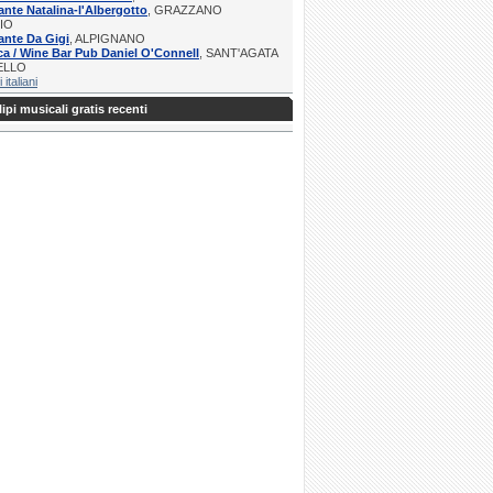
ante Natalina-l'Albergotto
, GRAZZANO
IO
ante Da Gigi
, ALPIGNANO
a / Wine Bar Pub Daniel O'Connell
, SANT'AGATA
TELLO
i italiani
ipi musicali gratis recenti