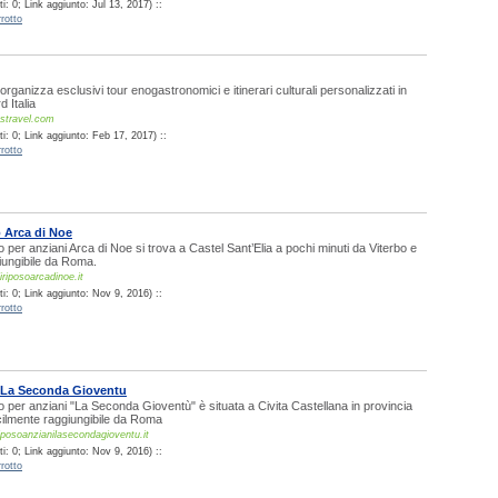
: 0; Link aggiunto: Jul 13, 2017) ::
rotto
organizza esclusivi tour enogastronomici e itinerari culturali personalizzati in
 Italia
mstravel.com
i: 0; Link aggiunto: Feb 17, 2017) ::
rotto
 Arca di Noe
o per anziani Arca di Noe si trova a Castel Sant’Elia a pochi minuti da Viterbo e
iungibile da Roma.
riposoarcadinoe.it
i: 0; Link aggiunto: Nov 9, 2016) ::
rotto
o La Seconda Gioventu
o per anziani "La Seconda Gioventù" è situata a Civita Castellana in provincia
cilmente raggiungibile da Roma
posoanzianilasecondagioventu.it
i: 0; Link aggiunto: Nov 9, 2016) ::
rotto