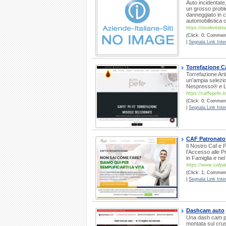
Auto incidentate
un grosso probl
danneggiato in c
automobilistica 
https://incidentatea
(Click: 0; Comment
|
Segnala Link Inter
Torrefazione C
Torrefazione Arti
un’ampia selezion
Nespresso® e 
https://caffepefe.it
(Click: 0; Comment
|
Segnala Link Inter
CAF Patronat
Il Nostro Caf e P
l’Accesso alle P
in Famiglia e ne
https://www.cafpat
(Click: 1; Commenti
|
Segnala Link Inter
Dashcam auto
Una dash cam pe
montata sul crusc