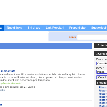
a
Nuovi links
Siti di top
Link Popolari
Proponi sito
Suggerisci 
Cerca
Aziende 
Cerca ri
Cerca pe
Dove?
 incidentate
e vendita automobili La nostra società è specializzata nell’acquisto di auto
sate su tutto il territorio italiano, ci occupiamo del ritiro presso il vostro
tti i documenti che serviranno per il trapasso
I miglio
priamoincidentate.it/
: 0; Link aggiunto: Jan 27, 2023) ::
Ristor
rotto
Ristor
Ristor
Ristor
Ristor
Ristor
te
Ristor