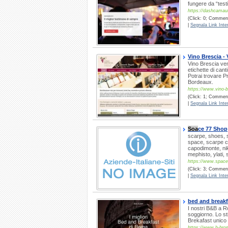
fungere da “test
https://dashcamaut
(Click: 0; Comment
|
Segnala Link Inter
Vino Brescia - V
Vino Brescia ven
etichette di canti
Potrai trovare P
Bordeaux.
https://www.vino-br
(Click: 1; Comment
|
Segnala Link Inter
Soa
ce 77 Shop
scarpe, shoes, s
space, scarpe co
capodimonte, nik
mephisto, ylati,
https://www.spac
(Click: 3; Comment
|
Segnala Link Inter
bed and breakf
I nostri B&B a R
soggiorno. Lo st
Brekafast unico
https://www.b-br