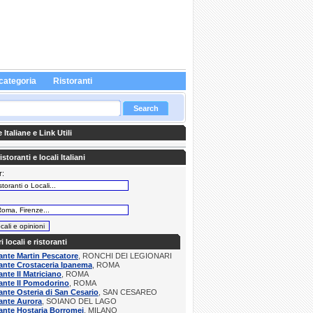
categoria
Ristoranti
Italiane e Link Utili
storanti e locali Italiani
r:
:
ri locali e ristoranti
ante Martin Pescatore
, RONCHI DEI LEGIONARI
ante Crostaceria Ipanema
, ROMA
ante Il Matriciano
, ROMA
ante Il Pomodorino
, ROMA
ante Osteria di San Cesario
, SAN CESAREO
ante Aurora
, SOIANO DEL LAGO
ante Hostaria Borromei
, MILANO