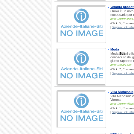
Vendita prodott
Onika è un noto 
necessario per u
https://www.onika.
(Click: 5; Comment
|
Segnala Link Inter
Moda
Moda
Soa
ni sti
conosciuto dai 
giusto rapporto
https://soani.it/it/
(Click: 7; Commenti
|
Segnala Link Inter
Villa Nichesola
Villa Nichesola 
Verona.
https://www.villani
(Click: 1; Commenti
|
Segnala Link Inter