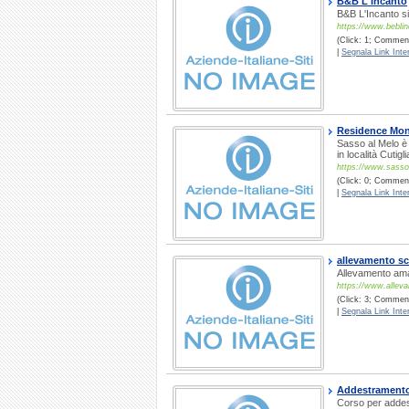
B&B L'Incanto
B&B L'Incanto si
https://www.bebli
(Click: 1; Commenti
|
Segnala Link Inter
Residence Mo
Sasso al Melo è 
in località Cutig
https://www.sass
(Click: 0; Commenti
|
Segnala Link Inter
allevamento sc
Allevamento ama
https://www.allev
(Click: 3; Comment
|
Segnala Link Inter
Addestramento
Corso per addest