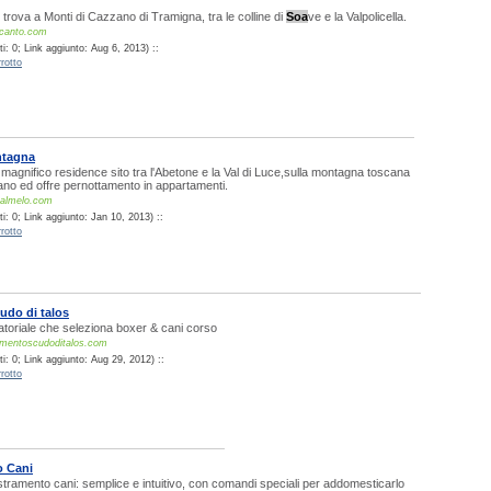
 trova a Monti di Cazzano di Tramigna, tra le colline di
Soa
ve e la Valpolicella.
ncanto.com
: 0; Link aggiunto: Aug 6, 2013) ::
rotto
ntagna
magnifico residence sito tra l'Abetone e la Val di Luce,sulla montagna toscana
liano ed offre pernottamento in appartamenti.
oalmelo.com
: 0; Link aggiunto: Jan 10, 2013) ::
rotto
udo di talos
toriale che seleziona boxer & cani corso
amentoscudoditalos.com
i: 0; Link aggiunto: Aug 29, 2012) ::
rotto
 Cani
ramento cani: semplice e intuitivo, con comandi speciali per addomesticarlo