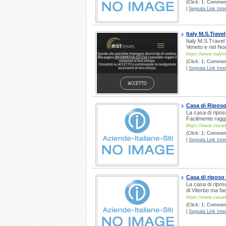
(Click: 1; Commenti
|
Segnala Link Inter
Italy M.S.Travel
Italy M.S.Travel 
Veneto e nel Nord
https://www.italy
(Click: 1; Comment
|
Segnala Link Inter
Casa di Riposo
La casa di ripos
Facilmente ragg
https://www.casadi
(Click: 1; Comment
|
Segnala Link Inter
Casa di ripos
La casa di ripos
di Viterbo ma fa
https://www.casari
(Click: 1; Comment
|
Segnala Link Inter