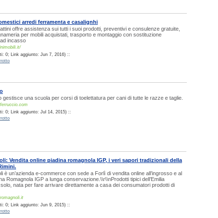
omestici arredi ferramenta e casalignhi
tini offre assistenza sui tutti i suoi prodotti, preventivi e consulenze gratuite,
egnameria per mobili acquistati, trasporto e montaggio con sostituzione
 ad incasso
imobili.it/
: 0; Link aggiunto: Jun 7, 2016) ::
rotto
io
 gestisce una scuola per corsi di toelettatura per cani di tutte le razze e taglie.
ferruccio.com
: 0; Link aggiunto: Jul 14, 2015) ::
rotto
i: Vendita online piadina romagnola IGP, i veri sapori tradizionali della
Rimini.
 è un’azienda e-commerce con sede a Forlì di vendita online all’ingrosso e al
ina Romagnola IGP a lunga conservazione.\\r\\nProdotti tipici dell’Emilia
lo, nata per fare arrivare direttamente a casa dei consumatori prodotti di
romagnoli.it
: 0; Link aggiunto: Jun 9, 2015) ::
rotto