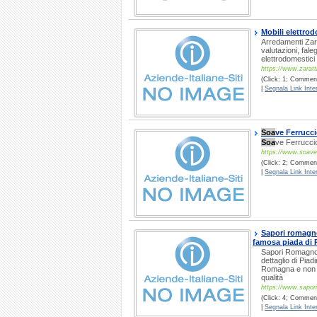
Mobili elettrod
Arredamenti Zarat
valutazioni, fal
elettrodomestici
https://www.zarattin
(Click: 1; Commenti
|
Segnala Link Inter
Soa
ve Ferrucc
Soa
ve Ferruccio
https://www.soave
(Click: 2; Commenti
|
Segnala Link Inter
Sapori romagnol
famosa piada di 
Sapori Romagnoli
dettaglio di Piad
Romagna e non so
qualità
https://www.sapori
(Click: 4; Commenti
|
Segnala Link Inter