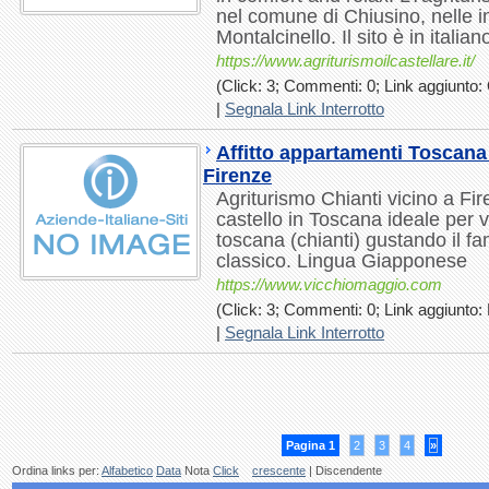
nel comune di Chiusino, nelle 
Montalcinello. Il sito è in italian
https://www.agriturismoilcastellare.it/
(Click: 3; Commenti: 0; Link aggiunto: 
|
Segnala Link Interrotto
Affitto appartamenti Toscana 
Firenze
Agriturismo Chianti vicino a Fi
castello in Toscana ideale per
toscana (chianti) gustando il f
classico. Lingua Giapponese
https://www.vicchiomaggio.com
(Click: 3; Commenti: 0; Link aggiunto: 
|
Segnala Link Interrotto
Pagina 1
2
3
4
»
Ordina links per:
Alfabetico
Data
Nota
Click
crescente
| Discendente