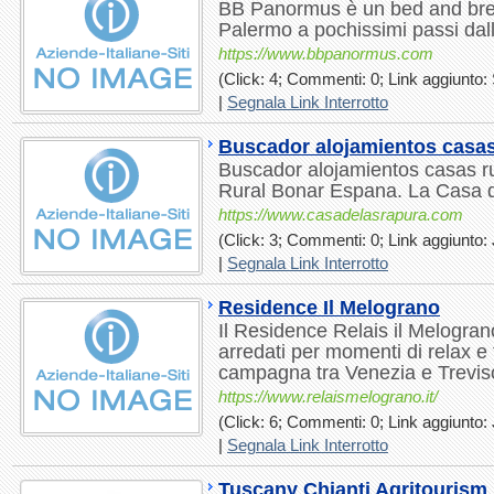
BB Panormus è un bed and break
Palermo a pochissimi passi dall
https://www.bbpanormus.com
(Click: 4; Commenti: 0; Link aggiunto: 
|
Segnala Link Interrotto
Buscador alojamientos casas
Buscador alojamientos casas r
Rural Bonar Espana. La Casa 
https://www.casadelasrapura.com
(Click: 3; Commenti: 0; Link aggiunto: 
|
Segnala Link Interrotto
Residence Il Melograno
Il Residence Relais il Melogra
arredati per momenti di relax e t
campagna tra Venezia e Trevis
https://www.relaismelograno.it/
(Click: 6; Commenti: 0; Link aggiunto: 
|
Segnala Link Interrotto
Tuscany Chianti Agritourism 