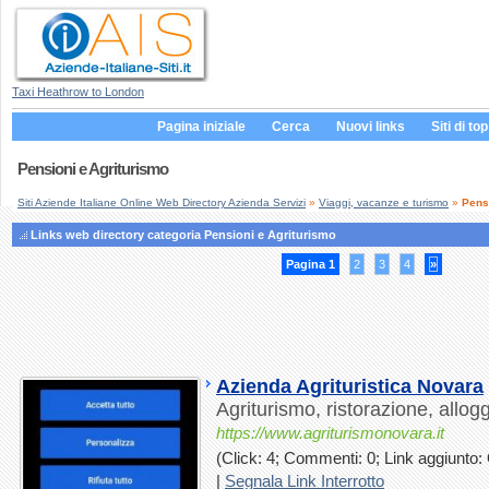
Taxi Heathrow to London
Pagina iniziale
Cerca
Nuovi links
Siti di top
Pensioni e Agriturismo
Siti Aziende Italiane Online Web Directory Azienda Servizi
»
Viaggi, vacanze e turismo
»
Pens
Links web directory categoria Pensioni e Agriturismo
Pagina 1
2
3
4
»
Azienda Agrituristica Novara
Agriturismo, ristorazione, allog
https://www.agriturismonovara.it
(Click: 4; Commenti: 0; Link aggiunto: 
|
Segnala Link Interrotto