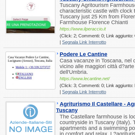
Tuscany Agritourism Farmhouse
characteristic castle with clock 
Tuscany just 25 Km from Flore
Farmhouse Florence Chianti
https://www.ilperaccio.it
(Click: 2; Commenti: 0; Link aggiunto: 
|
Segnala Link Interrotto
Podere Le Cantine
Casa vacanze in Toscana, nel c
vicino alle maggiori città d?art
dell'Umbria.
https://www.lecantine.net/
(Click: 3; Commenti: 0; Link aggiunto: 
|
Segnala Link Interrotto
Agriturismo Il Castellare - A
Tuscany
The Castellare farmhouse is lo
countryside in Tuscany (Italy).
apartments and a swimming pool.
in comfort and relax. L?agrituri