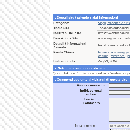
Detagli sito / azienda e altri informationi
Categoria:
Viaggi, vacanze e turi
Titolo Sito:
Toscanino autoservizi
Indirizzo URL Sito:
https://www.toscanino.i
Descrizione Sito:
autonoleggio bus minibus
Detagli / Informazioni
travel operator autonol
Azienda:
Parole Chiave:
turismo
,
autonoleggio
vetture
,
mercedes
,
p
Link aggiunto:
Aug 23, 2009
Note concesso per questo sito
Questo link non e' stato ancora valutato. Valutalo per p
Commenti aggiunto ai visitatori di questo sito
Autore commento:
Indirizzo email
autore:
Lascia un
Commento
Nota commento: