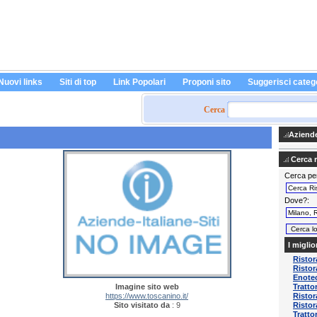
Nuovi links
Siti di top
Link Popolari
Proponi sito
Suggerisci categ
Cerca
Aziende 
Cerca ri
Cerca pe
Dove?
I miglio
Ristor
Ristor
Enotec
Imagine sito web
Tratto
https://www.toscanino.it/
Risto
Sito visitato da
: 9
Risto
Tratto