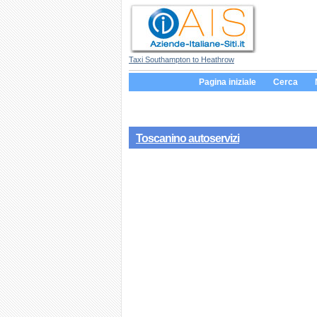
Taxi Southampton to Heathrow
Pagina iniziale
Cerca
Toscanino autoservizi