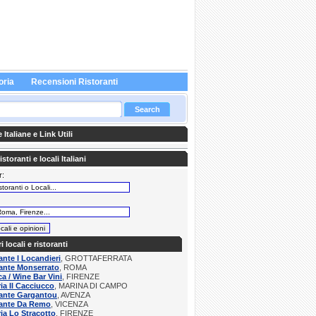
oria
Recensioni Ristoranti
Italiane e Link Utili
storanti e locali Italiani
r:
:
ri locali e ristoranti
ante I Locandieri
, GROTTAFERRATA
ante Monserrato
, ROMA
a / Wine Bar Vini
, FIRENZE
ria Il Cacciucco
, MARINA DI CAMPO
rante Gargantou
, AVENZA
rante Da Remo
, VICENZA
ria Lo Stracotto
, FIRENZE