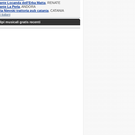
ante Locanda dell'Erba Matta
, RENATE
ante La Perla
, ANDORA
ria Nievski trattoria pub catania
, CATANIA
i italiani
ipi musicali gratis recenti