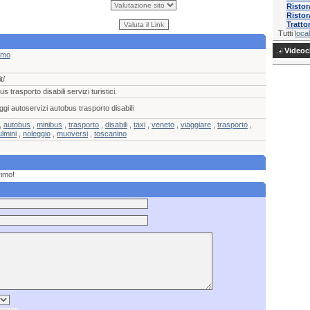
Ristor
Ristor
Tratto
Tutti
local
Videocl
smo
t/
 trasporto disabili servizi turistici.
ggi autoservizi autobus trasporto disabili
,
autobus
,
minibus
,
trasporto
,
disabili
,
taxi
,
veneto
,
viaggiare
,
trasporto
,
ulmini
,
noleggio
,
muoversi
,
toscanino
rimo!