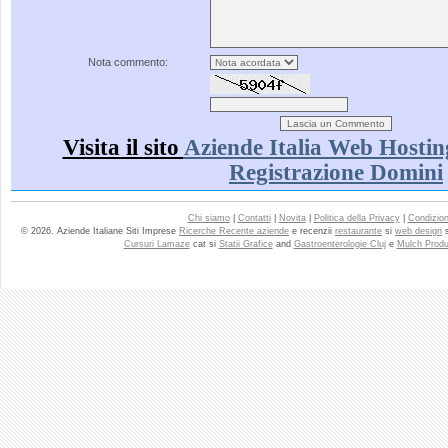
Nota commento:
Visita il sito
Aziende Italia Web Hostin
Registrazione Domini
Chi siamo
|
Contatti
|
Novita
|
Politica della Privacy
|
Condizioni
© 2026. Aziende Italiane Siti Imprese
Ricerche Recente aziende
e recenzii
restaurante
si
web design
Cursuri Lamaze
cat si
Statii Grafice
and
Gastroenterologie Cluj
e
Mulch Produ