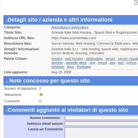
Detagli sito / azienda e altri informationi
Categoria:
Agricoltura e Selvicoltura
Titolo Sito:
Aziende Italia Web Hosting - Spazio Web e Registrazione
Indirizzo URL Sito:
https://www.aziendeitalia.com/
Descrizione Sito:
Servizi Internet: Web Hosting, Commercio Elettronico, W
Detagli / Informazioni
Aziende Italia S.r.l. - web hosting, spazio web, registrazio
Azienda:
server dedicati, housing, colocation
Parole Chiave:
hosting
,
web hosting
,
webhosting
,
server
,
server virtual
dominio
,
pannello plesk
,
php
,
mysql
,
asp
,
perl
,
python
windows
,
linux
,
frontpage
Link aggiunto:
Aug 19, 2008
Note concesso per questo sito
Numero di Valutazioni:
2
Valutazione
Commenti
0
Commenti aggiunto ai visitatori di questo sito
Autore commento:
Indirizzo email autore:
Lascia un Commento