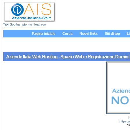
Taxi Southampton to Heathrow
Pagina iniziale
Cerca
Nuovi links
Siti di top
L
Aziende Italia Web Hosting - Spazio Web e Registrazione Domini
I
https:/
Si