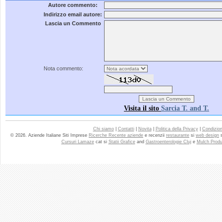
Autore commento:
Indirizzo email autore:
Lascia un Commento
Nota commento:
Visita il sito
Sarcia T. and T.
Chi siamo
|
Contatti
|
Novita
|
Politica della Privacy
|
Condizioni
© 2026. Aziende Italiane Siti Imprese
Ricerche Recente aziende
e recenzii
restaurante
si
web design
Cursuri Lamaze
cat si
Statii Grafice
and
Gastroenterologie Cluj
e
Mulch Produ