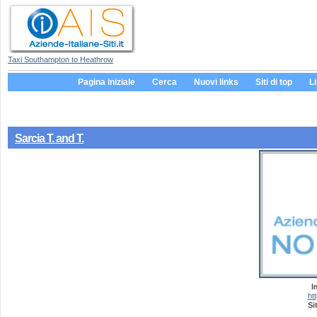
Taxi Southampton to Heathrow
Pagina iniziale
Cerca
Nuovi links
Siti di top
L
Sarcia T. and T.
I
ht
Si