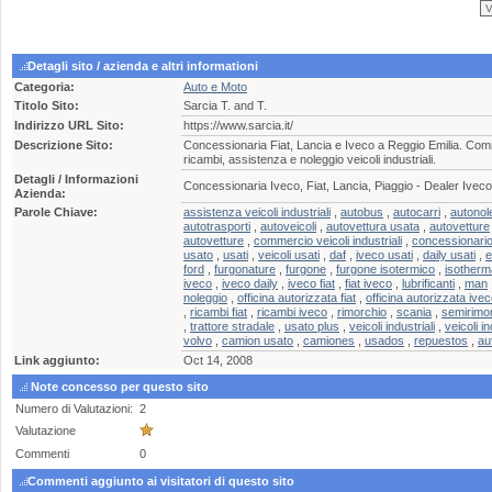
Detagli sito / azienda e altri informationi
Categoria:
Auto e Moto
Titolo Sito:
Sarcia T. and T.
Indirizzo URL Sito:
https://www.sarcia.it/
Descrizione Sito:
Concessionaria Fiat, Lancia e Iveco a Reggio Emilia. Comm
ricambi, assistenza e noleggio veicoli industriali.
Detagli / Informazioni
Concessionaria Iveco, Fiat, Lancia, Piaggio - Dealer Iveco,
Azienda:
Parole Chiave:
assistenza veicoli industriali
,
autobus
,
autocarri
,
autonol
autotrasporti
,
autoveicoli
,
autovettura usata
,
autovetture
autovetture
,
commercio veicoli industriali
,
concessionario 
usato
,
usati
,
veicoli usati
,
daf
,
iveco usati
,
daily usati
,
e
ford
,
furgonature
,
furgone
,
furgone isotermico
,
isotherm
iveco
,
iveco daily
,
iveco fiat
,
fiat iveco
,
lubrificanti
,
man
noleggio
,
officina autorizzata fiat
,
officina autorizzata ive
,
ricambi fiat
,
ricambi iveco
,
rimorchio
,
scania
,
semirimo
,
trattore stradale
,
usato plus
,
veicoli industriali
,
veicoli in
volvo
,
camion usato
,
camiones
,
usados
,
repuestos
,
au
Link aggiunto:
Oct 14, 2008
Note concesso per questo sito
Numero di Valutazioni:
2
Valutazione
Commenti
0
Commenti aggiunto ai visitatori di questo sito