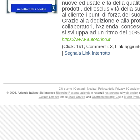
nuove ed usate e fa della quali
prodotti, dell'esclusività della 
al cliente i punti di forza del 
Grazie alla dedizione e alla pro
collaboratori, l'Azienda, concess
si sviluppa ad un ritmo del 10
https://www.autotorino.it
(Click: 191; Commenti: 3; Link aggiunto
|
Segnala Link Interrotto
Chi siamo
|
Contatti
|
Novita
|
Politica della Privacy
|
Condizioni
© 2026. Aziende Italiane Siti Imprese
Ricerche Recente aziende
e recenzii
restaurante
si
web design
Cursuri Lamaze
cat si
Statii Grafice
and
Gastroenterologie Cluj
e
Mulch Produ