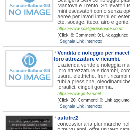
Scaligera Service noleggio pia
Mantova e Trento. Sollevatori te
mini escavatori con o senza op
aeree per lavori interni ed este
cte, socage, iteco, airo e genie.
https://www.scaligeraservice.com/
(Click: 8; Commenti: 0; Link aggiunto: 
|
Segnala Link Interrotto
Vendita e noleggio per macc
loro attrezzature e ricambi.
L'azienda vende e noleggia ma
loro attrezzature e ricambi, com
usura, elettriche, freni, ricambi 
tubi a pressione, oleodinamiche,
idraulici, cingoli gomma.
https://www.gmt-srl.net
(Click: 20; Commenti: 0; Link aggiunto:
|
Segnala Link Interrotto
autotre2
concessionaria plurimarche nell
oltre 20 anni, offre un vero cata