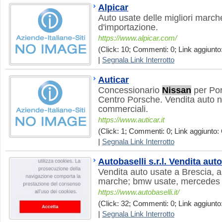
Alpicar
Auto usate delle migliori march
d'importazione.
https://www.alpicar.com/
(Click: 10; Commenti: 0; Link aggiunto:
|
Segnala Link Interrotto
Auticar
Concessionario
Nissan
per Por
Centro Porsche. Vendita auto n
commerciali.
https://www.auticar.it
(Click: 1; Commenti: 0; Link aggiunto: 
|
Segnala Link Interrotto
Autobaselli s.r.l. Vendita aut
Vendita auto usate a Brescia, au
marche; bmw usate, mercedes u
https://www.autobaselli.it/
(Click: 32; Commenti: 0; Link aggiunto:
|
Segnala Link Interrotto