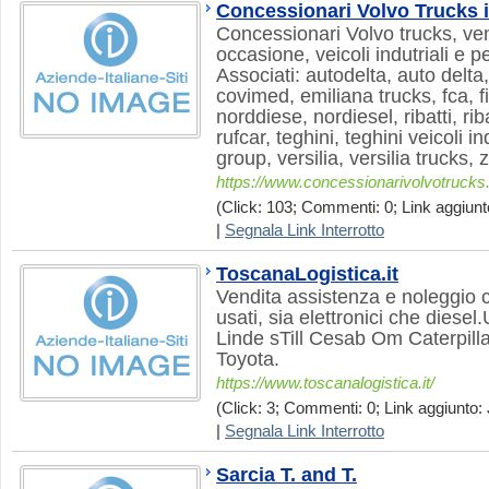
Concessionari Volvo Trucks i
Concessionari Volvo trucks, ven
occasione, veicoli indutriali e 
Associati: autodelta, auto delta
covimed, emiliana trucks, fca, fi
norddiese, nordiesel, ribatti, riba
rufcar, teghini, teghini veicoli ind
group, versilia, versilia trucks, 
https://www.concessionarivolvotrucks.
(Click: 103; Commenti: 0; Link aggiunto
|
Segnala Link Interrotto
ToscanaLogistica.it
Vendita assistenza e noleggio ca
usati, sia elettronici che diese
Linde sTill Cesab Om Caterpill
Toyota.
https://www.toscanalogistica.it/
(Click: 3; Commenti: 0; Link aggiunto: 
|
Segnala Link Interrotto
Sarcia T. and T.