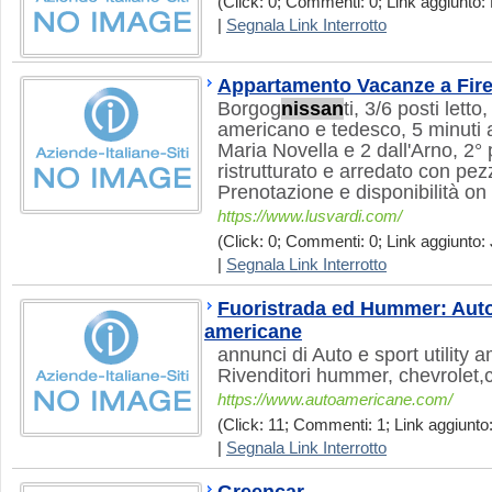
(Click: 0; Commenti: 0; Link aggiunto: 
|
Segnala Link Interrotto
Appartamento Vacanze a Fir
Borgog
nissan
ti, 3/6 posti letto
americano e tedesco, 5 minuti 
Maria Novella e 2 dall'Arno, 2
ristrutturato e arredato con pezz
Prenotazione e disponibilità on 
https://www.lusvardi.com/
(Click: 0; Commenti: 0; Link aggiunto: 
|
Segnala Link Interrotto
Fuoristrada ed Hummer: Auto 
americane
annunci di Auto e sport utility
Rivenditori hummer, chevrolet,ca
https://www.autoamericane.com/
(Click: 11; Commenti: 1; Link aggiunto:
|
Segnala Link Interrotto