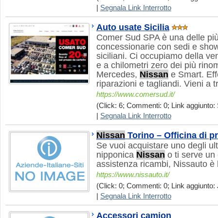
|
Segnala Link Interrotto
Auto usate Sicilia
Comer Sud SPA è una delle pi
concessionarie con sedi e show
siciliani. Ci occupiamo della ve
e a chilometri zero dei più rino
Mercedes,
Nissan
e Smart. Eff
riparazioni e tagliandi. Vieni a t
https://www.comersud.it/
(Click: 6; Commenti: 0; Link aggiunto: 
|
Segnala Link Interrotto
Nissan
Torino – Officina di p
Se vuoi acquistare uno degli ult
nipponica
Nissan
o ti serve un 
assistenza ricambi, Nissauto è l
https://www.nissauto.it/
(Click: 0; Commenti: 0; Link aggiunto: 
|
Segnala Link Interrotto
Accessori camion