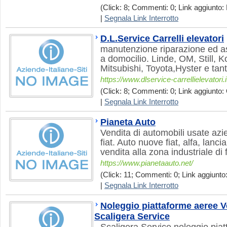
(Click: 8; Commenti: 0; Link aggiunto: 
|
Segnala Link Interrotto
D.L.Service Carrelli elevatori
manutenzione riparazione ed ass
a domocilio. Linde, OM, Still, 
Mitsubishi, Toyota,Hyster e tanti 
https://www.dlservice-carrellielevatori.i
(Click: 8; Commenti: 0; Link aggiunto: 
|
Segnala Link Interrotto
Pianeta Auto
Vendita di automobili usate azi
fiat. Auto nuove fiat, alfa, lanci
vendita alla zona industriale di 
https://www.pianetaauto.net/
(Click: 11; Commenti: 0; Link aggiunto: 
|
Segnala Link Interrotto
Noleggio piattaforme aeree V
Scaligera Service