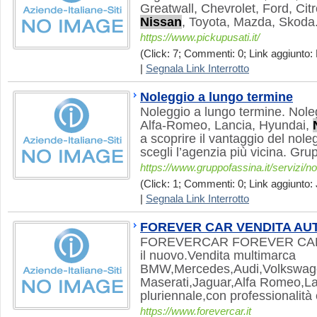
Greatwall, Chevrolet, Ford, Ci
Nissan
, Toyota, Mazda, Skoda
https://www.pickupusati.it/
(Click: 7; Commenti: 0; Link aggiunto: 
|
Segnala Link Interrotto
Noleggio a lungo termine
Noleggio a lungo termine. Nole
Alfa-Romeo, Lancia, Hyundai,
a scoprire il vantaggio del nole
scegli l’agenzia più vicina. Gr
https://www.gruppofassina.it/servizi/n
(Click: 1; Commenti: 0; Link aggiunto: 
|
Segnala Link Interrotto
FOREVER CAR VENDITA A
FOREVERCAR FOREVER CAR Vet
il nuovo.Vendita multimarca
BMW,Mercedes,Audi,Volkswage
Maserati,Jaguar,Alfa Romeo,La
pluriennale,con professionalità 
https://www.forevercar.it