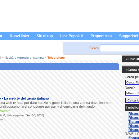
a
Nuovi links
Siti di top
Link Popolari
Proponi sito
Suggerisci
Cerca
i
»
Novità e Agenzie di stampa
»
Televisione
Link Uti
Cerca ri
Cerca pe
Dove?
v - La web tv del genio italiano
 una web tv nata per dare spazio al genio italiano, una vetrina dove imprese
turali possono farsi conoscere agli utenti di ogni parte del mondo.
I miglio
italy.tv
Ristor
i: 0; Link aggiunto: Dec 16, 2010) ::
Ristor
rotto
Tratto
Ristor
Ristor
RAVELL
Enotec