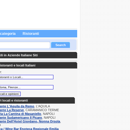
 categoria
Ristoranti
li in Aziende Italiane Siti
storanti e locali Italiani
r:
:
ri locali e ristoranti
ante L'Aquila da Remo
, L'AQUILA
ante La Reserve
, CARAMANICO TERME
ria La Cantina di Masaniello
, NAPOLI
ante Sudamericano Il Picaro
, NAPOLI
ante Dell'Hotel Giordano, Nonna Orsola
,
O
a / Wine Bar Enoteca Regionale Emilia