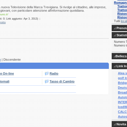
Romagn
Tratto
 nuova Televisione della Marca Trevigiana. Si rivolge al cittadino, alle imprese,
Tratto
 ai giovani, con particolare attenzione all'informazione quotidiana.
Ristor
uno.it/
Ristor
: 0; Link aggiunto: Apr 3, 2013) ::
Tutti
local
rotto
Prenota
Statist
Numero To
Numero to
Bellezz
e
| Discendente
Link In
Alea s
te On-line
Radio
golf i
iornali
Tasso di Cambio
Bridge
Deutsc
Broad
Autotr
INTER
IcedW
CALCO
Autosc
Novita 