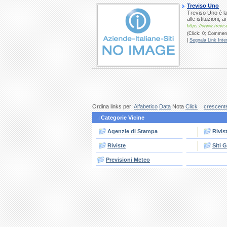
Treviso Uno
Treviso Uno è la
alle istituzioni,
https://www.treviso
(Click: 0; Commenti
|
Segnala Link Inter
Ordina links per:
Alfabetico
Data
Nota
Click
crescent
Categorie Vicine
Agenzie di Stampa
Rivis
Riviste
Siti G
Previsioni Meteo