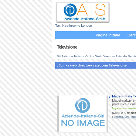
Taxi Heathrow to London
Pagina iniziale
Cerc
Televisione
Siti Aziende Italiane Online Web Directory Azienda Serviz
Links web directory categoria Televisione
Made in Italy T
Madeinitaly.tv è
produttive e cul
https://www.madein
(Click: 0; Comment
|
Segnala Link Inter