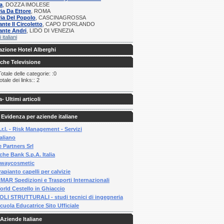
a
, DOZZA IMOLESE
ria Da Ettore
, ROMA
ria Del Popolo
, CASCINAGROSSA
ante Il Circoletto
, CAPO D'ORLANDO
ante Andri
, LIDO DI VENEZIA
i italiani
zione Hotel Alberghi
iche Televisione
tale delle categorie: :0
tale dei links:: 2
a
- Ultimi articoli
 Evidenza per aziende italiane
.r.l. - Risk Management - Servizi
taliano
 Partners Srl
he Bank S.p.A. Italia
waycosmetic
apianto capelli per calvizie
MAR Spedizioni e Trasporti Internazionali
orld Cestello in Ghiaccio
LI STRUTTURALI - studi tecnici di ingegneria
uola Educatrice Sito Ufficiale
Aziende Italiane