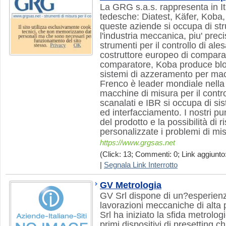
La GRG s.a.s. rappresenta in It
tedesche: Diatest, Käfer, Koba
queste aziende si occupa di str
l'industria meccanica, piu' pre
strumenti per il controllo di ale
costruttore europeo di comparat
comparatore, Koba produce bloc
sistemi di azzeramento per mac
Frenco è leader mondiale nella
macchine di misura per il contro
scanalati e IBR si occupa di sis
ed interfacciamento. I nostri pun
del prodotto e la possibilità di 
personalizzate i problemi di misu
https://www.grgsas.net
(Click: 13; Commenti: 0; Link aggiunto:
|
Segnala Link Interrotto
GV Metrologia
GV Srl dispone di un?esperienz
lavorazioni meccaniche di alta
Srl ha iniziato la sfida metrolo
primi dispositivi di presetting 