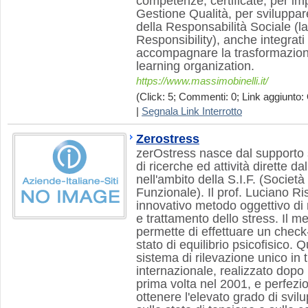
competenze, certificate, per i
Gestione Qualità, per sviluppar
della Responsabilità Sociale (l
Responsibility), anche integrati
accompagnare la trasformazione
learning organization.
https://www.massimobinelli.it/
(Click: 5; Commenti: 0; Link aggiunto: 
|
Segnala Link Interrotto
Zerostress
zerOstress nasce dal supporto sc
di ricerche ed attività dirette da
nell'ambito della S.I.F. (Società
Funzionale). Il prof. Luciano R
innovativo metodo oggettivo di
e trattamento dello stress. Il 
permette di effettuare un chec
stato di equilibrio psicofisico.
sistema di rilevazione unico in t
internazionale, realizzato dopo 
prima volta nel 2001, e perfezi
ottenere l'elevato grado di svil