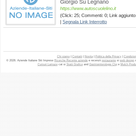
Giorgio Su Legnano
https://www.autoscuolelino.it
(Click: 25; Commenti: 0; Link aggiunto:
|
Segnala Link Interrotto
Chi siamo
|
Contatti
|
Novita
|
Politica della Privacy
|
Condizioni
© 2026. Aziende Italiane Siti Imprese
Ricerche Recente aziende
e recenzii
restaurante
si
web design
Cursuri Lamaze
cat si
Statii Grafice
and
Gastroenterologie Cluj
e
Mulch Produ