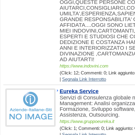
OGGI,QUESTE PERSONE CO
AIUTARCI,CONSIGLIARCI,C
UMILTA',ESPERIENZA,SAPIE
GRANDE RESPONSABILITA' C
AFFIDATA....OGGI SONO LIE
MIEI INDOVINI,CARTOMANTI,
ESPERTI E STUDIOSI CHE 
DEDIZIONE E COSTANZA HA
ANNI E INTERIORIZZATO I S
DIVINAZIONE ,CARTOMANZI
AD AIUTARTI!
https://www.indovini.com
(Click: 12; Commenti: 0; Link aggiunto:
|
Segnala Link Interrotto
Eureka Service
Servizi di Consulenza globale ne
Management: Analisi organizza
Formazione, Sviluppo software,
Assistenza, Outsourcing.
https://www.gruppoeureka.it
(Click: 1; Commenti: 0; Link aggiunto: 
|
Segnala Link Interrotto