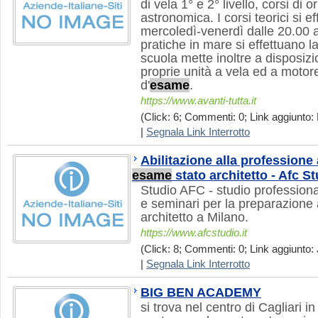
di vela 1° e 2° livello, corsi di
astronomica. I corsi teorici si ef
mercoledì-venerdì dalle 20.00 a
pratiche in mare si effettuano 
scuola mette inoltre a disposizi
proprie unità a vela ed a motor
d'
esame
.
https://www.avanti-tutta.it
(Click: 6; Commenti: 0; Link aggiunto:
|
Segnala Link Interrotto
Abilitazione alla professione 
esame
stato architetto - Afc S
Studio AFC - studio professiona
e seminari per la preparazione a
architetto a Milano.
https://www.afcstudio.it
(Click: 8; Commenti: 0; Link aggiunto: 
|
Segnala Link Interrotto
BIG BEN ACADEMY
si trova nel centro di Cagliari i