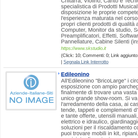
Chitarra, Violino, Canto e Tecn
specialistica di Prodotti Musica
disposizione le proprie compete
l'esperienza maturata nel corso
propri clienti prodotti di qualit
Computer, Monitor da studio, 
Preamplificatori, Effetti, Softwar
Pannellature, Cabine Silenti (i
https://www.skstudio.it
(Click: 10; Commenti: 0; Link aggiunto:
|
Segnala Link Interrotto
Edileonino
All'Edileonino "BricoLarge" i ci
esposizione con ampio parche
finalmente di trovare una vasta
unico grande show-room. Si va 
l'arredamento della casa, ai ca
tende, tappeti e complementi d?
e tante offerte, utensili manuali,
elettrico e idraulico, giardinag
soluzioni per il riscaldamento co
puoi trovare mobili in kit, ripia