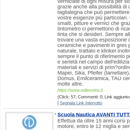
verniciate di ogni misura per s
grazie anche alla possibilità di
taglialegna che può permettere 
vostre esigenze più particolari
smalti, pitture e vernici che graz
tintometro ci permettono di rica
tinta che si desideri. Sempre al
trovare una vasta esposizione di
ceramiche e pavimenti in gres p
naturale, trattato e klinker.Inolt
sempre il punto di riferimento 
e serietà nel campo dell'ediliz
materiali e servizi di prim?ordin
Mapei, Sika, Pfeifer (lamellare)
Domus, Emilceramica, TAU ce
molte altre.
https://www.edileonino.it
(Click: 57; Commenti: 0; Link aggiunto
|
Segnala Link Interrotto
Scuola Nautica AVANTI TUT
Effettua da oltre 15 anni corsi 
motore, entro le 12 miglia e senz