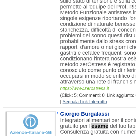
sullo stato di tensione e sulla c
permette all'equipe del Prof. Ris
Metodo Funzionale antistress i
singole esigenze riportando l'o
condizione di naturale benesser
stanchezza, difficoltà di concen
problemi del sonno questi distu
probabilmente dallo stress cron
rapporti d'amore o nei giorni 
gastriti e cefalee frequenti son
condizionano l'intera nostra esis
metodo zerOstress è registrato
conosciuto come punto di riferi
occuparsi in modo scientifico d
attraverso una rete di franchisi
https://www.zerostress.it
(Click: 5; Commenti: 0; Link aggiunto: 
|
Segnala Link Interrotto
Giorgio Burgalassi
Integratori alimentari per il con
gratuito per l'
esame
del tuo fa
Consulenza gratuita con nume