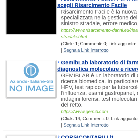
scegli Risarcimento Facile
Risarcimento Facile è la nuova r
specializzata nella gestione de
sinistro stradale, errore medico
https://www.risarcimento-danni.eu/risa
stradale.html
(Click: 1; Commenti: 0; Link aggiunto: 
|
Segnala Link Interrotto
GemibLab laboratorio di far
diagnostica molecolare e rice
GEMIBLAB è un laboratorio di 
ricerca biomedica. In particola
HPV, test rapido per la tubercol
l'influenza, esami gastropanel,
indagini forensi, test molecolar
del retto.
https://www.gemib.com
(Click: 14; Commenti: 0; Link aggiunto:
|
Segnala Link Interrotto
CORSICONTABILI.it