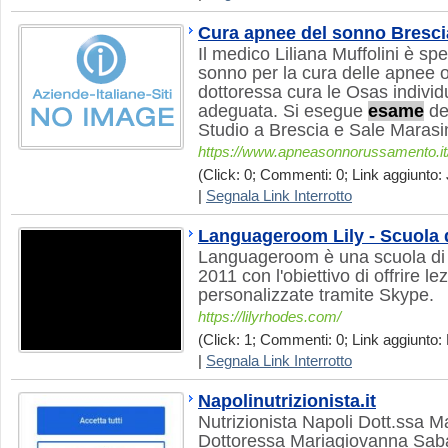
Cura apnee del sonno Bresci
Il medico Liliana Muffolini è sp
sonno per la cura delle apnee o
dottoressa cura le Osas individ
adeguata. Si esegue
esame
del
Studio a Brescia e Sale Marasi
https://www.apneasonnorussamento.it
(Click: 0; Commenti: 0; Link aggiunto: 
|
Segnala Link Interrotto
Languageroom Lily - Scuola d
Languageroom è una scuola di i
2011 con l'obiettivo di offrire lez
personalizzate tramite Skype.
https://lilyrhodes.com/
(Click: 1; Commenti: 0; Link aggiunto: 
|
Segnala Link Interrotto
Napolinutrizionista.it
Nutrizionista Napoli Dott.ssa 
Dottoressa Mariagiovanna Sabat