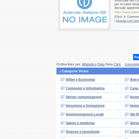
Invernale del C
per lo stare insi
dorsale appenni
https://www.appenn
(Click: 4; Commenti
|
Segnala Link Inter
Pa
Ordina links per:
Alfabetico
Data
Nota
Click
crescent
Categorie Vicine
Affari e Economia
Arte 
Computer e informatica
Casa 
Servizi comunicazioni
Incon
Istruzione e formazione
Immob
Amministrazioni Locali
Siti 
Salute e medicina
Serviz
Scienze e tecnologie
Lifes