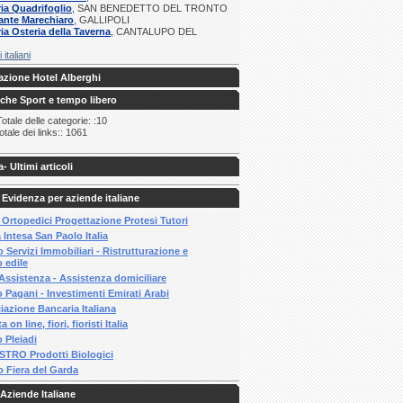
ria Quadrifoglio
, SAN BENEDETTO DEL TRONTO
ante Marechiaro
, GALLIPOLI
ria Osteria della Taverna
, CANTALUPO DEL
i italiani
zione Hotel Alberghi
iche Sport e tempo libero
tale delle categorie: :10
tale dei links:: 1061
a
- Ultimi articoli
 Evidenza per aziende italiane
 Ortopedici Progettazione Protesi Tutori
Intesa San Paolo Italia
 Servizi Immobiliari - Ristrutturazione e
 edile
Assistenza - Assistenza domiciliare
 Pagani - Investimenti Emirati Arabi
iazione Bancaria Italiana
a on line, fiori, fioristi Italia
 Pleiadi
TRO Prodotti Biologici
o Fiera del Garda
Aziende Italiane