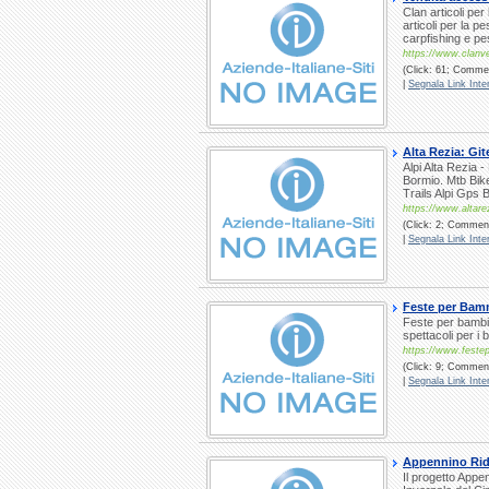
Clan articoli pe
articoli per la p
carpfishing e pes
https://www.clanver
(Click: 61; Commen
|
Segnala Link Inter
Alta Rezia: Git
Alpi Alta Rezia -
Bormio. Mtb Bike
Trails Alpi Gps 
https://www.altare
(Click: 2; Commenti
|
Segnala Link Inter
Feste per Bam
Feste per bambin
spettacoli per i 
https://www.festep
(Click: 9; Commenti
|
Segnala Link Inter
Appennino Rid
Il progetto Appe