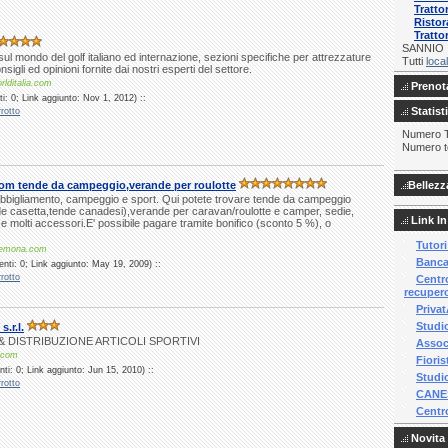
Tratto
Ristor
Tratto
SANNIO
sul mondo del golf italiano ed internazione, sezioni specifiche per attrezzature
Tutti
local
sigli ed opinioni fornite dai nostri esperti del settore.
rlditalia.com
Prenota
i: 0; Link aggiunto: Nov 1, 2012) ::
Statist
rotto
Numero To
Numero to
m tende da campeggio,verande per roulotte
Bellezz
igliamento, campeggio e sport. Qui potete trovare tende da campeggio
de casetta,tende canadesi),verande per caravan/roulotte e camper, sedie,
Link In
 e molti accessori.E' possibile pagare tramite bonifico (sconto 5 %), o
Tutori
remona.com
Banca 
nti: 0; Link aggiunto: May 19, 2009) ::
rotto
Centro
recupero
Privat
Studio
.r.l.
 DISTRIBUZIONE ARTICOLI SPORTIVI
Assoc
.com
Fiorist
ti: 0; Link aggiunto: Jun 15, 2010) ::
Studio
rotto
CANES
Centr
Novita 