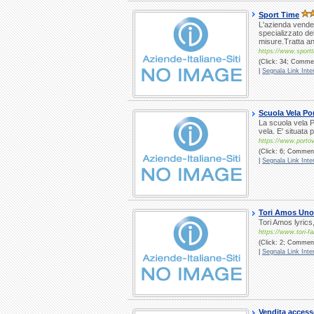
Sport Time
L'azienda vende a
specializzato del
misure.Tratta a
https://www.sportt
(Click: 34; Commen
|
Segnala Link Inter
Scuola Vela Po
La scuola vela P
vela. E' situata 
https://www.portove
(Click: 6; Commenti
|
Segnala Link Inter
Tori Amos Unoff
Tori Amos lyrics
https://www.tori-f
(Click: 2; Commenti
|
Segnala Link Inter
Vendita accesso