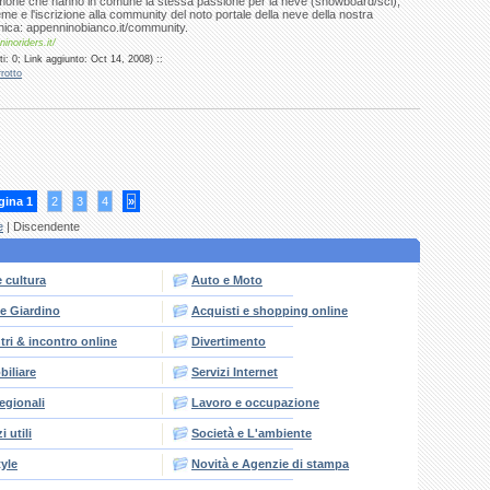
imone che hanno in comune la stessa passione per la neve (snowboard/sci),
eme e l'iscrizione alla community del noto portale della neve della nostra
nica: appenninobianco.it/community.
inoriders.it/
: 0; Link aggiunto: Oct 14, 2008) ::
rotto
gina 1
2
3
4
»
e
| Discendente
e cultura
Auto e Moto
e Giardino
Acquisti e shopping online
tri & incontro online
Divertimento
iliare
Servizi Internet
Regionali
Lavoro e occupazione
i utili
Società e L'ambiente
tyle
Novità e Agenzie di stampa