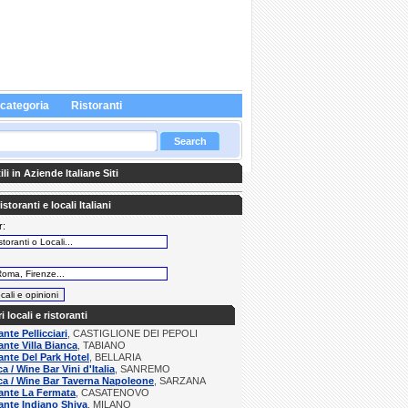
 categoria
Ristoranti
li in Aziende Italiane Siti
storanti e locali Italiani
r:
:
ri locali e ristoranti
ante Pellicciari
, CASTIGLIONE DEI PEPOLI
ante Villa Bianca
, TABIANO
ante Del Park Hotel
, BELLARIA
a / Wine Bar Vini d'Italia
, SANREMO
a / Wine Bar Taverna Napoleone
, SARZANA
ante La Fermata
, CASATENOVO
ante Indiano Shiva
, MILANO