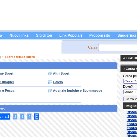
a
Nuovi links
Siti di top
Link Popolari
Proponi sito
Suggerisci
Cerca
i
»
Sport e tempo libero
Link Uti
Cerca ri
me Sport
Altri Sport
Cerca pe
 Olimpici
Calcio
Dove?
a e Pesca
Agenzie Ippiche e Scommesse
I miglio
bero
Ristor
Ristor
gina 1
2
3
4
»
Ristor
Enotec
Enotec
Ristor
Ristor