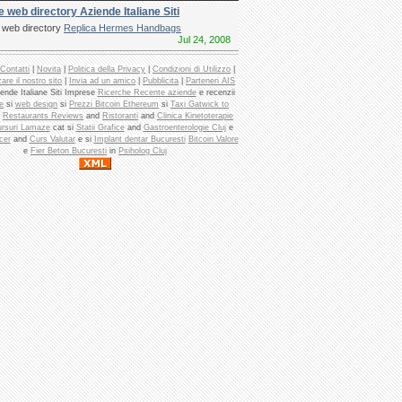
e web directory Aziende Italiane Siti
e web directory
Replica Hermes Handbags
Jul 24, 2008
Contatti
|
Novita
|
Politica della Privacy
|
Condizioni di Utilizzo
|
are il nostro sito
|
Invia ad un amico
|
Pubblicita
|
Parteneri AIS
ende Italiane Siti Imprese
Ricerche Recente aziende
e recenzii
e
si
web design
si
Prezzi Bitcoin Ethereum
si
Taxi Gatwick to
d
Restaurants Reviews
and
Ristoranti
and
Clinica Kinetoterapie
rsuri Lamaze
cat si
Statii Grafice
and
Gastroenterologie Cluj
e
cer
and
Curs Valutar
e si
Implant dentar Bucuresti
Bitcoin Valore
e
Fier Beton Bucuresti
in
Psiholog Cluj