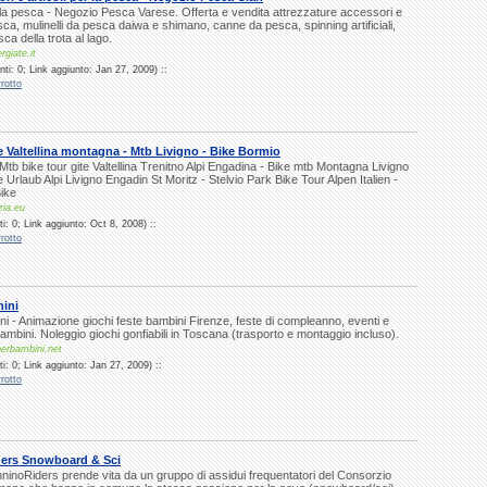
r la pesca - Negozio Pesca Varese. Offerta e vendita attrezzature accessori e
esca, mulinelli da pesca daiwa e shimano, canne da pesca, spinning artificiali,
ca della trota al lago.
giate.it
ti: 0; Link aggiunto: Jan 27, 2009) ::
rotto
e Valtellina montagna - Mtb Livigno - Bike Bormio
 Mtb bike tour gite Valtellina Trenitno Alpi Engadina - Bike mtb Montagna Livigno
 Urlaub Alpi Livigno Engadin St Moritz - Stelvio Park Bike Tour Alpen Italien -
Bike
zia.eu
: 0; Link aggiunto: Oct 8, 2008) ::
rotto
nini
i - Animazione giochi feste bambini Firenze, feste di compleanno, eventi e
bambini. Noleggio giochi gonfiabili in Toscana (trasporto e montaggio incluso).
erbambini.net
: 0; Link aggiunto: Jan 27, 2009) ::
rotto
ers Snowboard & Sci
nninoRiders prende vita da un gruppo di assidui frequentatori del Consorzio