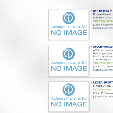
golf italiano
Portale di news 
e tecnica con con
https://www.golfwo
(Click: 6; Comment
|
Segnala Link Inter
AcsCremona.co
ACS Cremona abb
(tende igloo,ten
tavoli, barbecue
contrassegno.
https://www.acsc
(Click: 110; Comme
|
Segnala Link Inter
LEGEA SPORT s
PRODUZIONE &
https://www.legea
(Click: 35; Commen
|
Segnala Link Inter