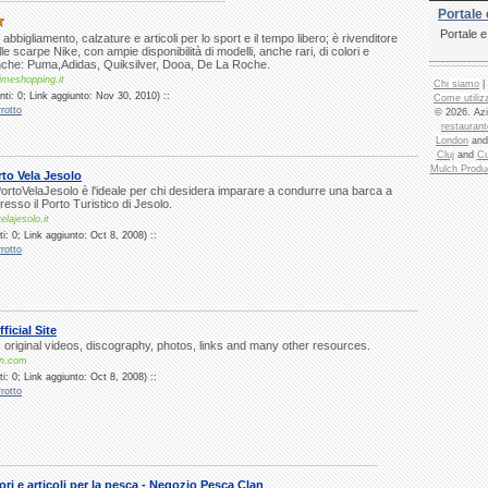
Portale 
Portale 
bbigliamento, calzature e articoli per lo sport e il tempo libero; è rivenditore
le scarpe Nike, con ampie disponibilità di modelli, anche rari, di colori e
nche: Puma,Adidas, Quiksilver, Dooa, De La Roche.
imeshopping.it
Chi siamo
|
ti: 0; Link aggiunto: Nov 30, 2010) ::
Come utilizz
rotto
© 2026. Azi
restaurant
London
an
Cluj
and
Cu
Mulch Produ
rto Vela Jesolo
ortoVelaJesolo è l'ideale per chi desidera imparare a condurre una barca a
presso il Porto Turistico di Jesolo.
lajesolo.it
: 0; Link aggiunto: Oct 8, 2008) ::
rotto
icial Site
, original videos, discography, photos, links and many other resources.
an.com
: 0; Link aggiunto: Oct 8, 2008) ::
rotto
ri e articoli per la pesca - Negozio Pesca Clan