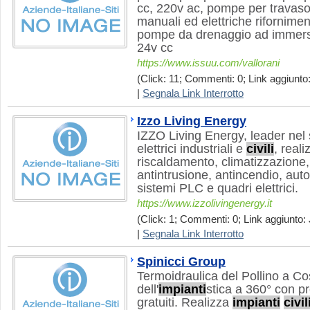
cc, 220v ac, pompe per travaso
manuali ed elettriche rifornimen
pompe da drenaggio ad immers
24v cc
https://www.issuu.com/vallorani
(Click: 11; Commenti: 0; Link aggiunto:
|
Segnala Link Interrotto
Izzo Living Energy
IZZO Living Energy, leader nel 
elettrici industriali e
civili
, real
riscaldamento, climatizzazione,
antintrusione, antincendio, auto
sistemi PLC e quadri elettrici.
https://www.izzolivingenergy.it
(Click: 1; Commenti: 0; Link aggiunto: 
|
Segnala Link Interrotto
Spinicci Group
Termoidraulica del Pollino a Cos
dell'
impianti
stica a 360° con pr
gratuiti. Realizza
impianti
civil