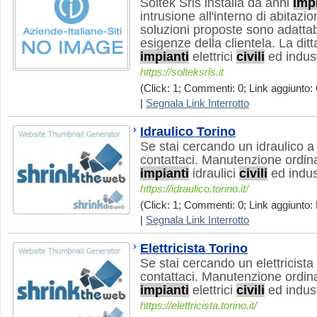
Soltek Srls installa da anni
imp
intrusione all'interno di abitazi
soluzioni proposte sono adattabil
esigenze della clientela. La ditt
impianti
elettrici
civili
ed indust
https://solteksrls.it
(Click: 1; Commenti: 0; Link aggiunto: 
|
Segnala Link Interrotto
Idraulico Torino
Se stai cercando un idraulico a T
contattaci. Manutenzione ordina
impianti
idraulici
civili
ed indust
https://idraulico.torino.it/
(Click: 1; Commenti: 0; Link aggiunto:
|
Segnala Link Interrotto
Elettricista Torino
Se stai cercando un elettricista a
contattaci. Manutenzione ordina
impianti
elettrici
civili
ed industr
https://elettricista.torino.it/