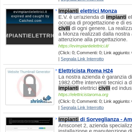
Impianti
elettrici Monza
E.V. è un'azienda di
impianti
el
occupa di progettazione e di e
civili
di ogni genere. La realiz
a Monza realizzati dalla nostra
attenzione alla progettazione.
https://evimpiantielettrici.it/
(Click: 0; Commenti: 0; Link aggiunto: 
|
Segnala Link Interrotto
Elettricista Roma H24
La nostra azienda è garanzia di 
1982.Offre interventi tecnici a 
impianti
elettrici
civili
ed indust
https://elettricistaroma.org
(Click: 0; Commenti: 0; Link aggiunto: 
|
Segnala Link Interrotto
Impianti
di Sorveglianza - A
Amsconet 2, azienda specializz
installazione e manutenzione di