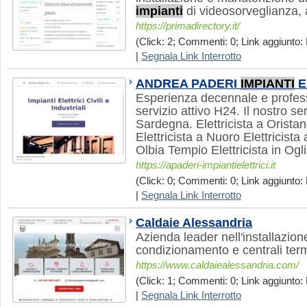
impianti
di videosorveglianza, a
https://primadirectory.it/
(Click: 2; Commenti: 0; Link aggiunto:
|
Segnala Link Interrotto
ANDREA PADERI
IMPIANTI
E
Esperienza decennale e profess
servizio attivo H24. Il nostro ser
Sardegna. Elettricista a Oristano
Elettricista a Nuoro Elettricista 
Olbia Tempio Elettricista in Ogl
https://apaderi-impiantielettrici.it
(Click: 0; Commenti: 0; Link aggiunto: 
|
Segnala Link Interrotto
Caldaie Alessandria
Azienda leader nell'installazion
condizionamento e centrali ter
https://www.caldaiealessandria.com/
(Click: 1; Commenti: 0; Link aggiunto: 
|
Segnala Link Interrotto