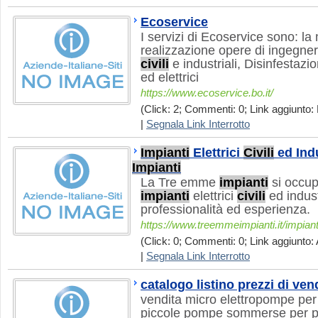
Ecoservice
I servizi di Ecoservice sono: l
realizzazione opere di ingegneri
civili
e industriali, Disinfestazio
ed elettrici
https://www.ecoservice.bo.it/
(Click: 2; Commenti: 0; Link aggiunto:
|
Segnala Link Interrotto
Impianti
Elettrici
Civili
ed Indu
Impianti
La Tre emme
impianti
si occup
impianti
elettrici
civili
ed indust
professionalità ed esperienza.
https://www.treemmeimpianti.it/impianti-e
(Click: 0; Commenti: 0; Link aggiunto: 
|
Segnala Link Interrotto
catalogo listino prezzi di ven
vendita micro elettropompe per
piccole pompe sommerse per poz