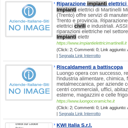
Riparazione
impianti
elettrici
Impianti
elettrici di Martinell
(Trento) offre servizi di manut
Trento e provincia. Riparazione
elettrici
civili
e industriali. AS
riparazioni elettriche nel settore
Impianti
elettr
https://www.impiantielettricimartinelli.it
(Click: 2; Commenti: 0; Link aggiunto: 
|
Segnala Link Interrotto
Riscaldamenti a battiscopa
Luongo opera con successo, re
l'industria alimentare, chimica,
metalmeccanica, per aziende co
centri commerciali, uffici, abita
esterne, magazzini e celle frigor
https://www.luongoceramiche.it
(Click: 2; Commenti: 0; Link aggiunto: 
|
Segnala Link Interrotto
KWI Italia S.r.l.