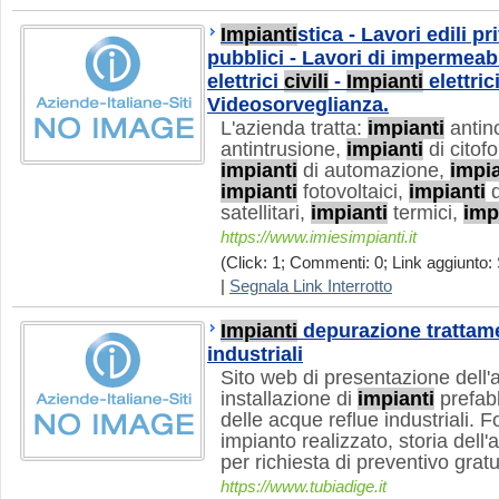
Impianti
stica - Lavori edili pri
pubblici - Lavori di impermeab
elettrici
civili
-
Impianti
elettrici
Videosorveglianza.
L'azienda tratta:
impianti
antin
antintrusione,
impianti
di citofo
impianti
di automazione,
impia
impianti
fotovoltaici,
impianti
d
satellitari,
impianti
termici,
imp
https://www.imiesimpianti.it
(Click: 1; Commenti: 0; Link aggiunto: 
|
Segnala Link Interrotto
Impianti
depurazione trattam
industriali
Sito web di presentazione dell'a
installazione di
impianti
prefabb
delle acque reflue industriali. F
impianto realizzato, storia dell'
per richiesta di preventivo gratu
https://www.tubiadige.it