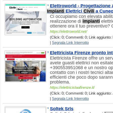
Elettroworld - Progettazione 
Impianti
Elettrici
Civili
a Cune
Ci occupiamo con elevata abilit
realizzazione di
impianti
elettri
ottenere ora il tuo preventivo? 
https://elettroworld.net/
(Click: 0; Commenti: 0; Link aggiunto: 
|
Segnala Link Interrotto
Elettricista Firenze pronto in
Elettricista Firenze offre un ser
avete guasti elettrici non esitat
+390553951068 e un nostro ope
contatto con i nostri tecnici alt
efficienti che poco dopo saranno
problema.
https://elettricistaafirenze.it/
(Click: 0; Commenti: 0; Link aggiunto: 
|
Segnala Link Interrotto
Soltek Srls