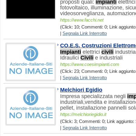
proposti quali:
impianti
elettric
fotovoltaico, illuminazione, sic
videosorveglianza, automazione
https://www.facchi.net
(Click: 10; Commenti: 0; Link aggiunto:
|
Segnala Link Interrotto
CO.E.S. Costruzioni Elettrom
Impianti
elettrici
civili
industria
Idraulici
Civili
e industriali
https://www.coesimpianti.com
(Click: 23; Commenti: 0; Link aggiunto:
|
Segnala Link Interrotto
Melchiori Egidio
Impresa specializzata negli
imp
industriali,vendita e installazio
pellet, installazione pannelli sol
https://melchioriegidio.it
(Click: 3; Commenti: 0; Link aggiunto: 
|
Segnala Link Interrotto