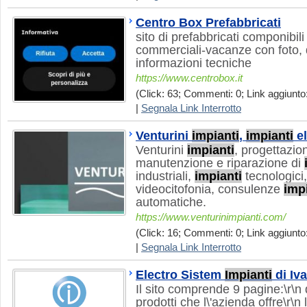
Centro Box Prefabbricati
sito di prefabbricati componibili
commerciali-vacanze con foto, d
informazioni tecniche
https://www.centrobox.it
(Click: 63; Commenti: 0; Link aggiunto:
|
Segnala Link Interrotto
Venturini
impianti
,
impianti
el
Venturini
impianti
, progettazion
manutenzione e riparazione di
industriali,
impianti
tecnologici
videocitofonia, consulenze
imp
automatiche.
https://www.venturinimpianti.com/
(Click: 16; Commenti: 0; Link aggiunto:
|
Segnala Link Interrotto
Electro Sistem
Impianti
di Iv
Il sito comprende 9 pagine:\r\n 
prodotti che l\'azienda offre\r\n l