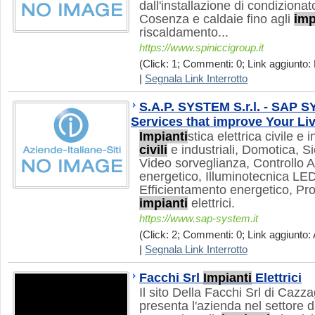
dall'installazione di condizionato
Cosenza e caldaie fino agli
imp
riscaldamento...
https://www.spiniccigroup.it
(Click: 1; Commenti: 0; Link aggiunto: 
|
Segnala Link Interrotto
S.A.P. SYSTEM S.r.l. - SAP 
Services that improve Your Li
Impianti
stica elettrica civile e
civili
e industriali, Domotica, Si
Video sorveglianza, Controllo 
energetico, Illuminotecnica L
Efficientamento energetico, Prog
impianti
elettrici.
https://www.sap-system.it
(Click: 2; Commenti: 0; Link aggiunto: 
|
Segnala Link Interrotto
Facchi Srl
Impianti
Elettrici
Il sito Della Facchi Srl di Cazz
presenta l'azienda nel settore d