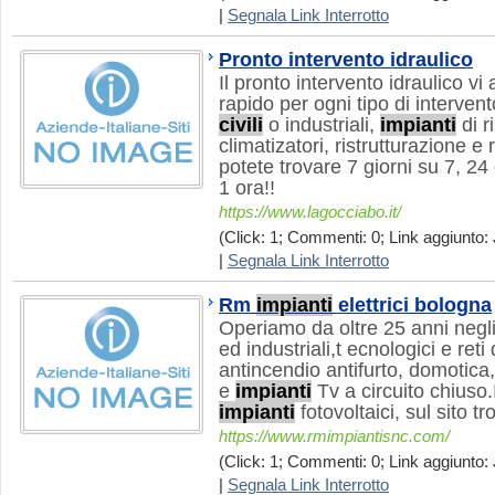
|
Segnala Link Interrotto
Pronto intervento idraulico
Il pronto intervento idraulico vi
rapido per ogni tipo di interven
civili
o industriali,
impianti
di r
climatizatori, ristrutturazione e
potete trovare 7 giorni su 7, 24
1 ora!!
https://www.lagocciabo.it/
(Click: 1; Commenti: 0; Link aggiunto: 
|
Segnala Link Interrotto
Rm
impianti
elettrici bologna
Operiamo da oltre 25 anni negl
ed industriali,t ecnologici e ret
antincendio antifurto, domotica
e
impianti
Tv a circuito chiuso
impianti
fotovoltaici, sul sito tr
https://www.rmimpiantisnc.com/
(Click: 1; Commenti: 0; Link aggiunto: 
|
Segnala Link Interrotto