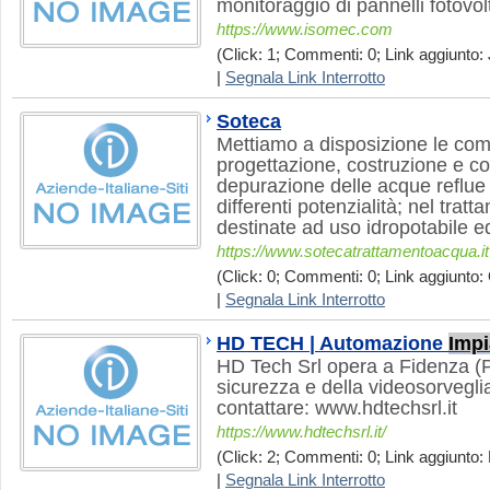
monitoraggio di pannelli fotovolt
https://www.isomec.com
(Click: 1; Commenti: 0; Link aggiunto: 
|
Segnala Link Interrotto
Soteca
Mettiamo a disposizione le com
progettazione, costruzione e c
depurazione delle acque reflu
differenti potenzialità; nel trat
destinate ad uso idropotabile ed
https://www.sotecatrattamentoacqua.it
(Click: 0; Commenti: 0; Link aggiunto: 
|
Segnala Link Interrotto
HD TECH | Automazione
Impi
HD Tech Srl opera a Fidenza (P
sicurezza e della videosorvegli
contattare: www.hdtechsrl.it
https://www.hdtechsrl.it/
(Click: 2; Commenti: 0; Link aggiunto: 
|
Segnala Link Interrotto