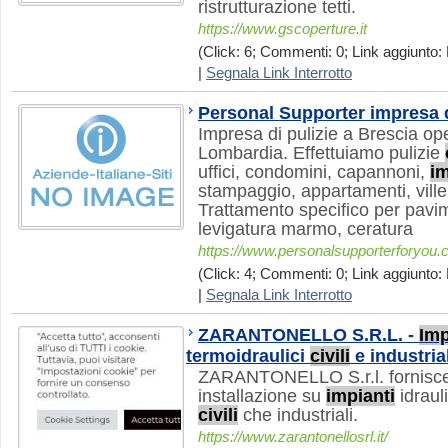
ristrutturazione tetti.
https://www.gscoperture.it
(Click: 6; Commenti: 0; Link aggiunto: 
|
Segnala Link Interrotto
Personal Supporter impresa d
Impresa di pulizie a Brescia ope
Lombardia. Effettuiamo pulizie
uffici, condomini, capannoni,
im
stampaggio, appartamenti, ville,
Trattamento specifico per pavi
levigatura marmo, ceratura
https://www.personalsupporterforyou
(Click: 4; Commenti: 0; Link aggiunto: 
|
Segnala Link Interrotto
ZARANTONELLO S.R.L. -
Imp
termoidraulici
civili
e industria
ZARANTONELLO S.r.l. fornisce
installazione su
impianti
idrauli
civili
che industriali.
https://www.zarantonellosrl.it/