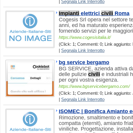
|
Segnala Link Interrotto
Impianti
elettrici
civili
Roma
Cogesis Srl opera nel settore t
anni, ed ha maturato esperien
fornendo servizi per le maggiori
https://www.cogesisitalia.it/
(Click: 1; Commenti: 0; Link aggiunto: 
|
Segnala Link Interrotto
bg service bergamo
BG SERVICE, azienda attiva da 
delle pulizie
civili
e industriali 
per ogni vostra esigenza.
https://www.bgservicebergamo.com/
(Click: 1; Commenti: 0; Link aggiunto: 
|
Segnala Link Interrotto
ISOMEC | Bonifica Amianto 
Rimozione, smaltimento e bonif
compatta (eternit), amianto fria
viniliche. Progettazione, insta