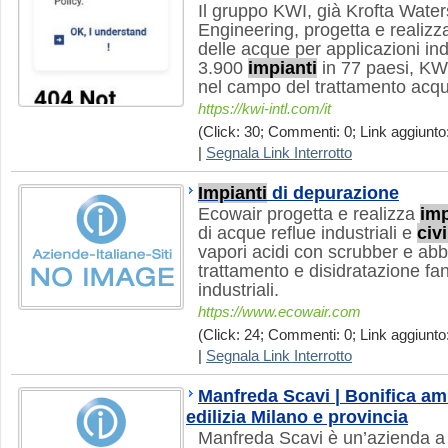
Il gruppo KWI, già Krofta Waters
Engineering, progetta e realiz
delle acque per applicazioni ind
3.900
impianti
in 77 paesi, KW
nel campo del trattamento acque 
https://kwi-intl.com/it
(Click: 30; Commenti: 0; Link aggiunto:
|
Segnala Link Interrotto
Impianti
di depurazione
Ecowair progetta e realizza
imp
di acque reflue industriali e
civi
vapori acidi con scrubber e abb
trattamento e disidratazione fan
industriali.
https://www.ecowair.com
(Click: 24; Commenti: 0; Link aggiunto:
|
Segnala Link Interrotto
Manfreda Scavi | Bonifica am
edilizia Milano e provincia
Manfreda Scavi è un’azienda a