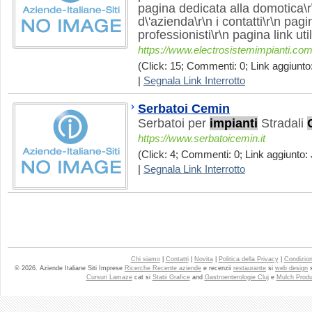
pagina dedicata alla domotica\r\
d\'azienda\r\n i contatti\r\n pag
professionisti\r\n pagina link util
https://www.electrosistemimpianti.co
(Click: 15; Commenti: 0; Link aggiunto:
|
Segnala Link Interrotto
Serbatoi Cemin
Serbatoi per
impianti
Stradali
https://www.serbatoicemin.it
(Click: 4; Commenti: 0; Link aggiunto: 
|
Segnala Link Interrotto
Chi siamo
|
Contatti
|
Novita
|
Politica della Privacy
|
Condizioni
© 2026. Aziende Italiane Siti Imprese
Ricerche Recente aziende
e recenzii
restaurante
si
web design
Cursuri Lamaze
cat si
Statii Grafice
and
Gastroenterologie Cluj
e
Mulch Produ