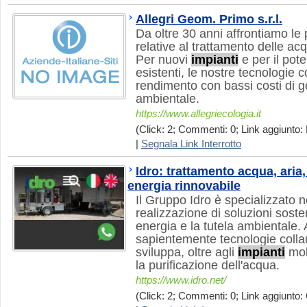
Allegri Geom. Primo s.r.l.
Da oltre 30 anni affrontiamo le
relative al trattamento delle a
Per nuovi
impianti
e per il pot
esistenti, le nostre tecnologie c
rendimento con bassi costi di g
ambientale.
https://www.allegriecologia.it
(Click: 2; Commenti: 0; Link aggiunto: 
|
Segnala Link Interrotto
Idro: trattamento acqua, aria,
energia rinnovabile
Il Gruppo Idro è specializzato n
realizzazione di soluzioni sosten
energia e la tutela ambientale.
sapientemente tecnologie collau
sviluppa, oltre agli
impianti
mobi
la purificazione dell'acqua.
https://www.idro.net/
(Click: 2; Commenti: 0; Link aggiunto: 