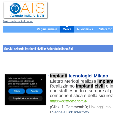
Taxi Heathrow to London
Pagina iniziale
Cerca
Nuovi links
Siti di top
Servizi aziende
impianti civili
in Aziende Italiane Siti
Impianti
tecnologici Milano
Elettro Merlotti realizza
impiant
Realizziamo
impianti
civili
e in
uno staff esperto e sempre al p
componentistica e della sicurez
https://elettromerlotti.it/
(Click: 1; Commenti: 0; Link aggiunto: 
|
Segnala Link Interrotto