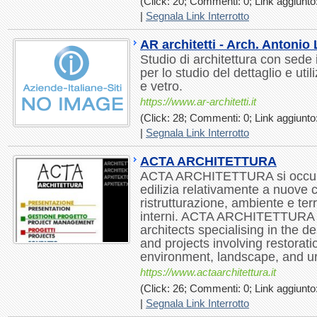
(Click: 20; Commenti: 0; Link aggiunto:
|
Segnala Link Interrotto
AR architetti - Arch. Antonio
Studio di architettura con sede
per lo studio del dettaglio e uti
e vetro.
https://www.ar-architetti.it
(Click: 28; Commenti: 0; Link aggiunto:
|
Segnala Link Interrotto
ACTA ARCHITETTURA
ACTA ARCHITETTURA si occupa
edilizia relativamente a nuove c
ristrutturazione, ambiente e ter
interni. ACTA ARCHITETTURA is
architects specialising in the d
and projects involving restorati
environment, landscape, and ur
https://www.actaarchitettura.it
(Click: 26; Commenti: 0; Link aggiunto:
|
Segnala Link Interrotto