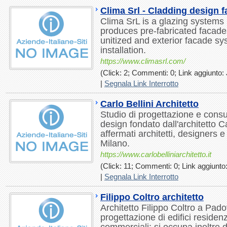
Clima Srl - Cladding design 
Clima SrL is a glazing systems
produces pre-fabricated facade
unitized and exterior facade sy
installation.
https://www.climasrl.com/
(Click: 2; Commenti: 0; Link aggiunto: 
|
Segnala Link Interrotto
Carlo Bellini Architetto
Studio di progettazione e consul
design fondato dall'architetto Car
affermati architetti, designers e 
Milano.
https://www.carlobelliniarchitetto.it
(Click: 11; Commenti: 0; Link aggiunto:
|
Segnala Link Interrotto
Filippo Coltro architetto
Architetto Filippo Coltro a Pad
progettazione di edifici residenzi