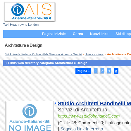
Taxi Heathrow to London
Pagina iniziale
Cerca
Nuovi links
Siti di top
Architettura e Design
Siti Aziende Italiane Online Web Directory Azienda Servizi
»
Arte e cultura
»
Architettura e D
Links web directory categoria Architettura e Design
Pagina 1
2
3
4
»
Studio Architetti Bandinelli 
Servizi di Architettura
https://www.studiobandinelli.com
(Click: 48; Commenti: 0; Link aggiunto:
|
Segnala Link Interrotto