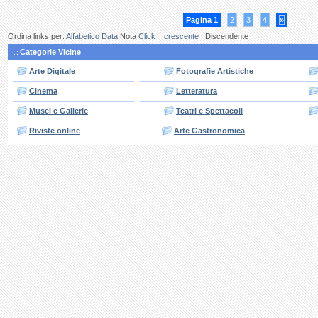
Pagina 1
2
3
4
»
Ordina links per:
Alfabetico
Data
Nota
Click
crescente
| Discendente
Categorie Vicine
Arte Digitale
Fotografie Artistiche
Cinema
Letteratura
Musei e Gallerie
Teatri e Spettacoli
Riviste online
Arte Gastronomica