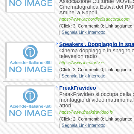
Associazione Culturale MOVIE
Cinematografica Estiva del P
Aminei a Napoli.
https://www.accordiedisaccordi.com
(Click: 3; Commenti: 0; Link aggiunto: 
|
Segnala Link Interrotto
Speakers . Doppiaggio in sp
Cinema doppiaggio in spagnolo
televesion radio
https://www.locutortv.es
(Click: 2; Commenti: 0; Link aggiunto: 
|
Segnala Link Interrotto
FreakFravideo
FreakFravideo si occupa della 
montaggio di video matrimoniali
attori.
https://www.freakfravideo.it/
(Click: 2; Commenti: 0; Link aggiunto: 
|
Segnala Link Interrotto