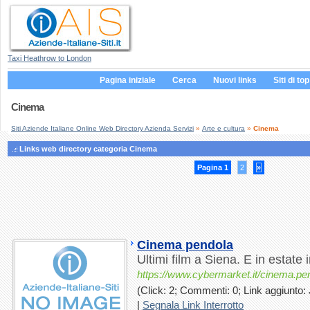
Taxi Heathrow to London
Pagina iniziale
Cerca
Nuovi links
Siti di top
Cinema
Siti Aziende Italiane Online Web Directory Azienda Servizi
»
Arte e cultura
»
Cinema
Links web directory categoria Cinema
Pagina 1
2
»
Cinema pendola
Ultimi film a Siena. E in estate 
https://www.cybermarket.it/cinema.pe
(Click: 2; Commenti: 0; Link aggiunto: 
|
Segnala Link Interrotto