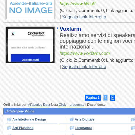
https://www.film.it/
(Click: 1; Commenti: 0; Link aggiunto: 
|
Segnala Link Interrotto
Voxfarm
Realizziamo servizi di speakera
doppiaggio con le migliori voci 
internazionali.
https://www.voxfarm.com
(Click: 2; Commenti: 0; Link aggiunto: 
|
Segnala Link Interrotto
Pagina 1
2
»
Ordina links per:
Alfabetico
Data
Nota
Click
crescente
| Discendente
Categorie Vicine
Architettura e Design
Arte Digitale
Arti Plastiche
Letteratura