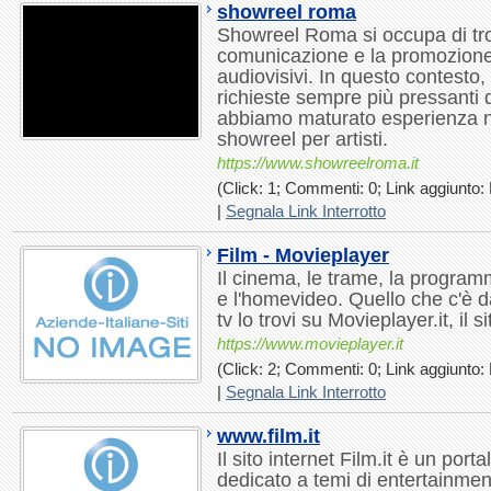
showreel roma
Showreel Roma si occupa di tro
comunicazione e la promozione
audiovisivi. In questo contesto,
richieste sempre più pressanti 
abbiamo maturato esperienza ne
showreel per artisti.
https://www.showreelroma.it
(Click: 1; Commenti: 0; Link aggiunto: 
|
Segnala Link Interrotto
Film - Movieplayer
Il cinema, le trame, la program
e l'homevideo. Quello che c'è da
tv lo trovi su Movieplayer.it, il s
https://www.movieplayer.it
(Click: 2; Commenti: 0; Link aggiunto: 
|
Segnala Link Interrotto
www.film.it
Il sito internet Film.it è un port
dedicato a temi di entertainment