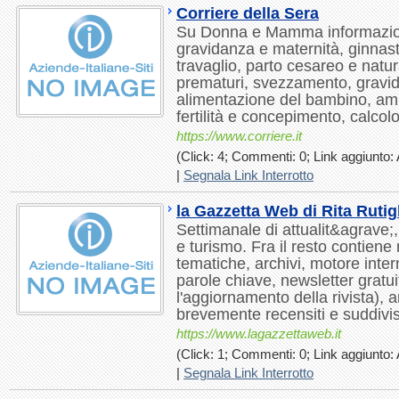
Corriere della Sera
Su Donna e Mamma informazioni
gravidanza e maternità, ginnast
travaglio, parto cesareo e natur
prematuri, svezzamento, gravid
alimentazione del bambino, amn
fertilità e concepimento, calcol
https://www.corriere.it
(Click: 4; Commenti: 0; Link aggiunto: 
|
Segnala Link Interrotto
la Gazzetta Web di Rita Rutig
Settimanale di attualit&agrave;
e turismo. Fra il resto contien
tematiche, archivi, motore inter
parole chiave, newsletter gratu
l'aggiornamento della rivista), 
brevemente recensiti e suddivi
https://www.lagazzettaweb.it
(Click: 1; Commenti: 0; Link aggiunto: 
|
Segnala Link Interrotto