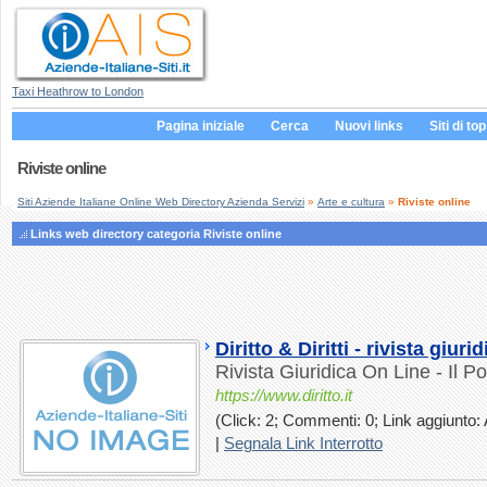
Taxi Heathrow to London
Pagina iniziale
Cerca
Nuovi links
Siti di top
Riviste online
Siti Aziende Italiane Online Web Directory Azienda Servizi
»
Arte e cultura
»
Riviste online
Links web directory categoria Riviste online
Diritto & Diritti - rivista giuri
Rivista Giuridica On Line - Il Po
https://www.diritto.it
(Click: 2; Commenti: 0; Link aggiunto: 
|
Segnala Link Interrotto