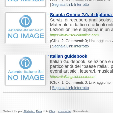
|
Segnala Link Interrotto
Scuola Online 2.0: il diploma
Servizi di recupero anni scolasti
Materiale didattico e articoli o
Lezioni online e diploma in un 
https://www.scuolaonline.com
(Click: 2; Commenti: 0; Link aggiunto: 
|
Segnala Link Interrotto
Italian guidebook
Italian Guidebook, seleziona e d
particolarità del “paese Italia”
eventi artistici, letterari, musical
https://italianguidebook.com
(Click: 1; Commenti: 0; Link aggiunto:
|
Segnala Link Interrotto
Ordina links per:
Alfabetico
Data
Nota
Click
crescente
| Discendente