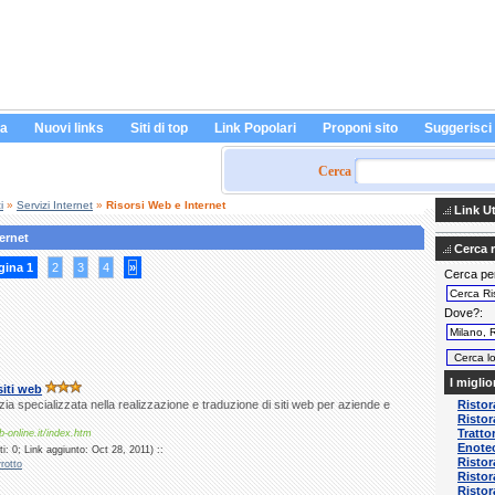
a
Nuovi links
Siti di top
Link Popolari
Proponi sito
Suggerisci
Cerca
i
»
Servizi Internet
»
Risorsi Web e Internet
Link Uti
ernet
Cerca ri
gina 1
2
3
4
»
Cerca pe
Dove?
I miglio
siti web
a specializzata nella realizzazione e traduzione di siti web per aziende e
Ristor
Risto
Tratto
-online.it/index.htm
Enotec
: 0; Link aggiunto: Oct 28, 2011) ::
Ristor
rotto
Risto
Ristor