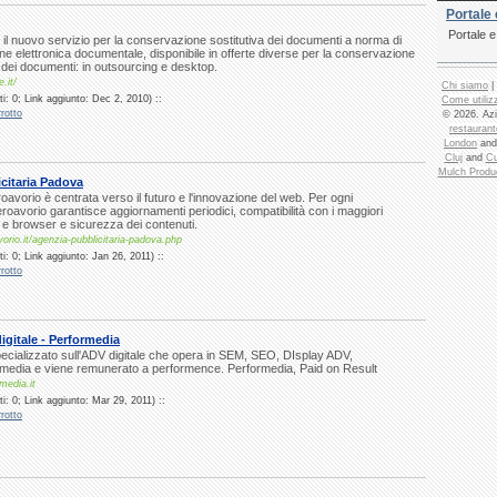
Portale 
Portale 
è il nuovo servizio per la conservazione sostitutiva dei documenti a norma di
one elettronica documentale, disponibile in offerte diverse per la conservazione
e dei documenti: in outsourcing e desktop.
e.it/
Chi siamo
|
i: 0; Link aggiunto: Dec 2, 2010) ::
Come utilizz
rotto
© 2026. Azi
restaurant
London
an
Cluj
and
Cu
Mulch Produ
citaria Padova
roavorio è centrata verso il futuro e l'innovazione del web. Per ogni
roavorio garantisce aggiornamenti periodici, compatibilità con i maggiori
i e browser e sicurezza dei contenuti.
orio.it/agenzia-pubblicitaria-padova.php
: 0; Link aggiunto: Jan 26, 2011) ::
rotto
igitale - Performedia
ecializzato sull'ADV digitale che opera in SEM, SEO, DIsplay ADV,
media e viene remunerato a performence. Performedia, Paid on Result
media.it
: 0; Link aggiunto: Mar 29, 2011) ::
rotto