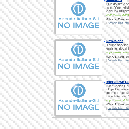
ilportalino
Questo sito è pe
forum\r\ne nel s
e dei link utili p
https://www.ilporta
(Click: 2; Comment
|
Segnala Link Inter
Neveralone
Il primo servizio
qualsiasi tipo di
https://www.never
(Click: 1; Comment
|
Segnala Link Inter
mens down jack
Best Choice Onli
ski jacket, wint
coat, gore tex 
Brand Outdoor
https://www.adetr
(Click: 1; Commenti
|
Segnala Link Inter