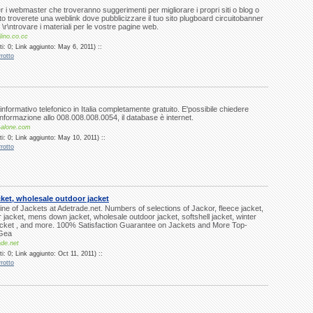
r i webmaster che troveranno suggerimenti per migliorare i propri siti o blog o
ito troverete una weblink dove pubblicizzare il tuo sito plugboard circuitobanner
er \r\ntrovare i materiali per le vostre pagine web.
lino.co.cc
i: 0; Link aggiunto: May 6, 2011) ::
rotto
 informativo telefonico in Italia completamente gratuito. E'possibile chiedere
 informazione allo 008.008.008.0054, il database è internet.
-alone.com
i: 0; Link aggiunto: May 10, 2011) ::
rotto
et, wholesale outdoor jacket
ne of Jackets at Adetrade.net. Numbers of selections of Jackor, fleece jacket,
er jacket, mens down jacket, wholesale outdoor jacket, softshell jacket, winter
jacket , and more. 100% Satisfaction Guarantee on Jackets and More Top-
 Gea
ade.net
: 0; Link aggiunto: Oct 11, 2011) ::
rotto