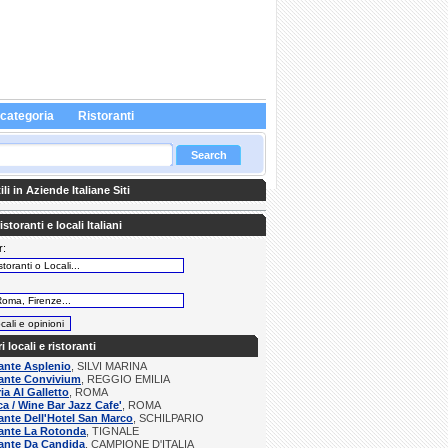
 categoria
Ristoranti
li in Aziende Italiane Siti
storanti e locali Italiani
r:
:
ri locali e ristoranti
ante Asplenio
, SILVI MARINA
rante Convivium
, REGGIO EMILIA
ria Al Galletto
, ROMA
a / Wine Bar Jazz Cafe'
, ROMA
ante Dell'Hotel San Marco
, SCHILPARIO
rante La Rotonda
, TIGNALE
ante Da Candida
, CAMPIONE D'ITALIA