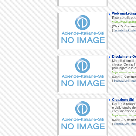
Web marketing
Risorse utili, eb
https://inizia-gua
(Click: 5; Comment
|
Segnala Link Inter
Disclaimer e Ou
Modelli di email
chiuso. Cerca il 
prolungata e la 
https://www.fuoriu
(Click: 7; Comment
|
Segnala Link Inter
Creazione Siti
Dal 1998 realizz
e dallo studio d
comunicazione dig
https://www.siti.ge
(Click: 1; Commenti
|
Segnala Link Inter