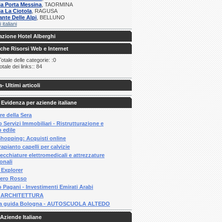
ia Porta Messina
, TAORMINA
ia La Ciotola
, RAGUSA
ante Delle Alpi
, BELLUNO
i italiani
zione Hotel Alberghi
iche Risorsi Web e Internet
tale delle categorie: :0
tale dei links:: 84
a
- Ultimi articoli
 Evidenza per aziende italiane
re della Sera
 Servizi Immobiliari - Ristrutturazione e
 edile
Shopping: Acquisti online
apianto capelli per calvizie
cchiature elettromedicali e attrezzature
onali
Explorer
ero Rosso
 Pagani - Investimenti Emirati Arabi
 ARCHITETTURA
a guida Bologna - AUTOSCUOLA ALTEDO
Aziende Italiane