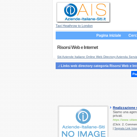
Taxi Heathrow to London
Pagina iniziale
Cerc
Risorsi Web e Internet
Siti Aziende Italiane Online Web Directory Azienda Serviz
Links web directory categoria Risorsi Web e Int
Pa
Realizzazione 
Siamo una agenzi
privati.
https://www.sitiweb
(Click: 2; Commenti
|
Segnala Link Inter