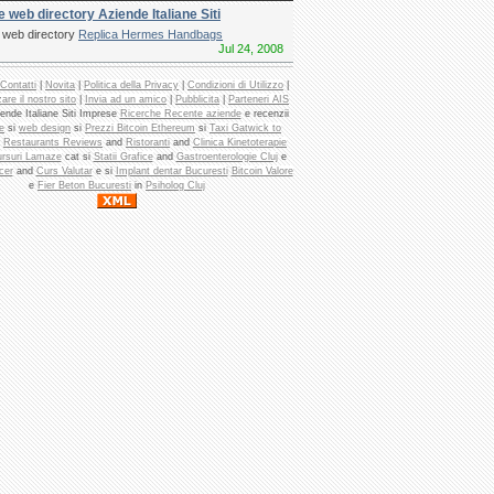
e web directory Aziende Italiane Siti
e web directory
Replica Hermes Handbags
Jul 24, 2008
Contatti
|
Novita
|
Politica della Privacy
|
Condizioni di Utilizzo
|
are il nostro sito
|
Invia ad un amico
|
Pubblicita
|
Parteneri AIS
ende Italiane Siti Imprese
Ricerche Recente aziende
e recenzii
e
si
web design
si
Prezzi Bitcoin Ethereum
si
Taxi Gatwick to
d
Restaurants Reviews
and
Ristoranti
and
Clinica Kinetoterapie
rsuri Lamaze
cat si
Statii Grafice
and
Gastroenterologie Cluj
e
cer
and
Curs Valutar
e si
Implant dentar Bucuresti
Bitcoin Valore
e
Fier Beton Bucuresti
in
Psiholog Cluj