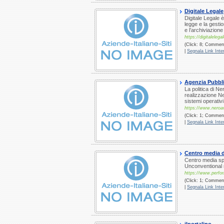
Digitale Legale
Digitale Legale 
legge e la gesti
e l’archiviazion
https://digitalelegal
(Click: 8; Comment
|
Segnala Link Inter
Agenzia Pubbli
La politica di Ne
realizzazione Ne
sistemi operativ
https://www.neroav
(Click: 1; Commenti
|
Segnala Link Inter
Centro media d
Centro media sp
Unconventional 
https://www.perfor
(Click: 1; Commenti
|
Segnala Link Inter