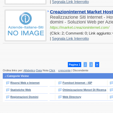
|
Segnala Link Interrotto
Creazioninternet Market Host
Realizzazione Siti Internet - Ho
domini - Soluzioni Web per Az
https://market.creazioninternet.com/
(Click: 2; Commenti: 0; Link aggiunto: 
|
Segnala Link Interrotto
Pagina 1
2
3
»
Ordina links per:
Alfabetico
Data
Nota
Click
crescente
| Discendente
Categorie Vicine
Risorsi Web e Internet
Fornitori Internet - ISP
Statistiche Web
Ottimizzazione Motori Di Ricerca
Registrazioni Domini
Web Directory