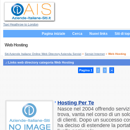
Taxi Heathrow to London
Pagina iniziale
Cerca
Nuovi links
Siti di top
Web Hosting
Siti Aziende Italiane Online Web Directory Azienda Servizi
»
Servizi Internet
»
Web Hosting
Links web directory categoria Web Hosting
Pagina 1
2
3
»
Hosting Per Te
Nasce nel 2004 offrendo servizi 
trova, vanta nel corso di un s
di clienti. Dopo un successo co
ha deciso di estendere la portata