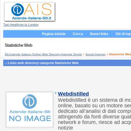
Taxi Heathrow to London
Pagina iniziale
Cerca
Nuovi links
Siti di top
Statistiche Web
Siti Aziende Italiane Online Web Directory Azienda Servizi
»
Servizi Internet
»
Statistiche We
Links web directory categoria Statistiche Web
Webdistilled
Webdistilled è un sistema di mon
online, basato su un motore sem
dedicato all’analisi di dati com
attingendo da fonti diverse quali
network e forum, riesce ad acqu
notizie