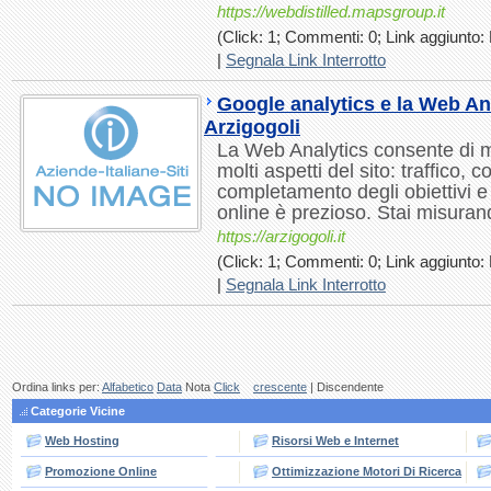
https://webdistilled.mapsgroup.it
(Click: 1; Commenti: 0; Link aggiunto: 
|
Segnala Link Interrotto
Google analytics e la Web Ana
Arzigogoli
La Web Analytics consente di m
molti aspetti del sito: traffico, 
completamento degli obiettivi 
online è prezioso. Stai misuran
https://arzigogoli.it
(Click: 1; Commenti: 0; Link aggiunto: 
|
Segnala Link Interrotto
Ordina links per:
Alfabetico
Data
Nota
Click
crescente
| Discendente
Categorie Vicine
Web Hosting
Risorsi Web e Internet
Promozione Online
Ottimizzazione Motori Di Ricerca