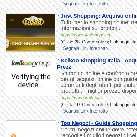
|
Segnala Link Interrotto
Just Shopping: Acquisti onli
Tutto per lo shopping online: ne
informazioni sui prodotti.
https://www.justshopping.it
(Click: 28; Commenti: 0; Link aggiunto:
|
Segnala Link Interrotto
Kelkoo Shopping Italia - Acq
Prezzi
Shopping online e confronto pre
per gli acquisti online con guid
commenti degli utenti per aiutart
prodotti al miglior prezzo dispon
https://www.kelkoo.it
(Click: 10; Commenti: 0; Link aggiunto:
|
Segnala Link Interrotto
Top Negozi - Guida Shopping
Cerchi negozi online dove pote
raccoglie i migliori negozi di cel