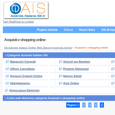
Taxi Heathrow to London
Pagina iniziale
Cerca
Nuovi links
Siti di top
Acquisti e shopping online
Siti Aziende Italiane Online Web Directory Azienda Servizi
»
Acquisti e shopping online
Categorie Aziende Italiane Siti
Magazzini Generali
Articoli per Bambini
Ufficio Cancelleria
Prodotti Alimentari
Annunci Gratuiti Online
Negozi Adulti
Abbigliamento
Aste Online
Attrezzature Elettriche
Links web directory categoria Acquisti e shopping online
Pagina 1
2
3
4
»