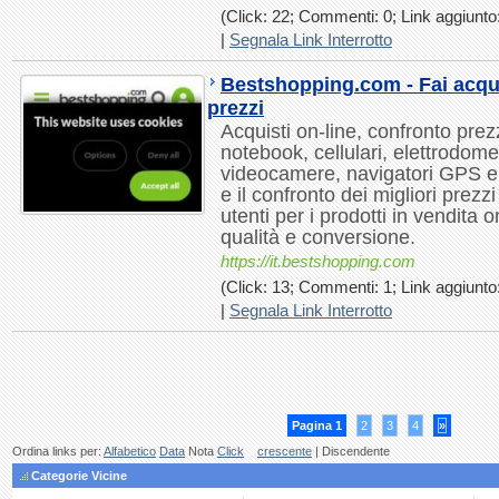
(Click: 22; Commenti: 0; Link aggiunto:
|
Segnala Link Interrotto
Bestshopping.com - Fai acquis
prezzi
Acquisti on-line, confronto pre
notebook, cellulari, elettrodomes
videocamere, navigatori GPS e 
e il confronto dei migliori prezzi
utenti per i prodotti in vendita on
qualità e conversione.
https://it.bestshopping.com
(Click: 13; Commenti: 1; Link aggiunto:
|
Segnala Link Interrotto
Pagina 1
2
3
4
»
Ordina links per:
Alfabetico
Data
Nota
Click
crescente
| Discendente
Categorie Vicine