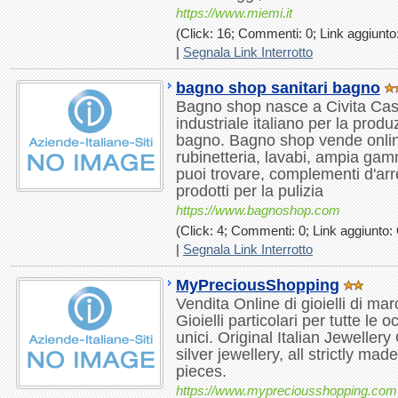
https://www.miemi.it
(Click: 16; Commenti: 0; Link aggiunto:
|
Segnala Link Interrotto
bagno shop sanitari bagno
Bagno shop nasce a Civita Caste
industriale italiano per la produz
bagno. Bagno shop vende onlin
rubinetteria, lavabi, ampia gam
puoi trovare, complementi d'arr
prodotti per la pulizia
https://www.bagnoshop.com
(Click: 4; Commenti: 0; Link aggiunto: 
|
Segnala Link Interrotto
MyPreciousShopping
Vendita Online di gioielli di marc
Gioielli particolari per tutte le 
unici. Original Italian Jeweller
silver jewellery, all strictly mad
pieces.
https://www.mypreciousshopping.com