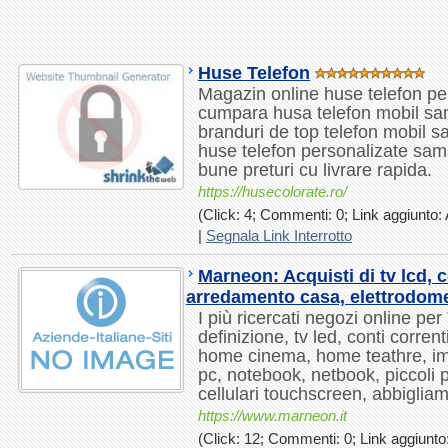
Huse Telefon
Magazin online huse telefon pe
cumpara husa telefon mobil sams
branduri de top telefon mobil 
huse telefon personalizate sam
bune preturi cu livrare rapida.
https://husecolorate.ro/
(Click: 4; Commenti: 0; Link aggiunto: 
|
Segnala Link Interrotto
Marneon: Acquisti di tv lcd, c
arredamento casa, elettrodome
I più ricercati negozi online per
definizione, tv led, conti corrent
home cinema, home teathre, imp
pc, notebook, netbook, piccoli p
cellulari touchscreen, abbigliame
https://www.marneon.it
(Click: 12; Commenti: 0; Link aggiunto: