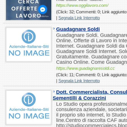
https://www.oggilavoro.com/
(Click: 32; Commenti: 0; Link aggiunto:
|
Segnala Link Interrotto
Guadagnare Soldi
Guadagnare Soldi. Guadagnare
Online. Offerte di Lavoro in Int
Internet. Guadagnare Soldi da C
Guadagnare Soldi Internet. Sol
Gratuitamente. Guadagnare co
Casino Online. Come Guadagn
https://www.guadagnaresoldi.cc
(Click: 11; Commenti: 0; Link aggiunto:
|
Segnala Link Interrotto
Dott. Commercialista, Consul
Sementilli & Corazzini
Lo Studio opera professionalm
consulenza aziendale, societari
il proprio sito internet, lo Studi
line.Centro di raccolta CAF auto
http://studiocommercialecs.blo