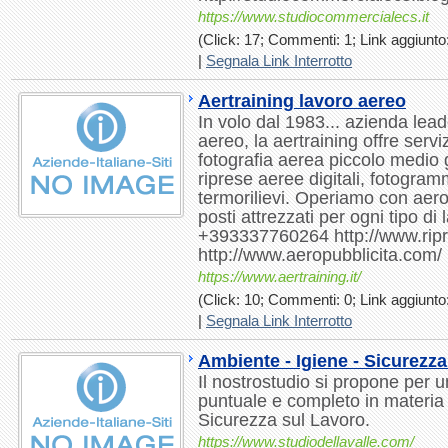
https://www.studiocommercialecs.it
(Click: 17; Commenti: 1; Link aggiunto:
|
Segnala Link Interrotto
Aertraining lavoro aereo
In volo dal 1983... azienda lead
aereo, la aertraining offre servi
fotografia aerea piccolo medio 
riprese aeree digitali, fotogram
termorilievi. Operiamo con aer
posti attrezzati per ogni tipo di
+393337760264 http://www.rip
http://www.aeropubblicita.com/
https://www.aertraining.it/
(Click: 10; Commenti: 0; Link aggiunto:
|
Segnala Link Interrotto
Ambiente - Igiene - Sicurezza
Il nostrostudio si propone per u
puntuale e completo in materia 
Sicurezza sul Lavoro.
https://www.studiodellavalle.com/