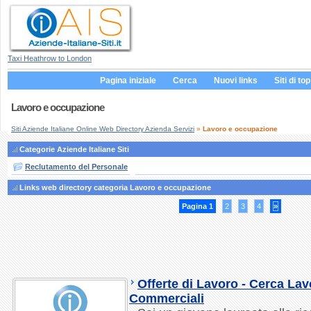
Taxi Heathrow to London
Pagina iniziale
Cerca
Nuovi links
Siti di top
Lavoro e occupazione
Siti Aziende Italiane Online Web Directory Azienda Servizi
»
Lavoro e occupazione
Categorie Aziende Italiane Siti
Reclutamento del Personale
Links web directory categoria Lavoro e occupazione
Pagina 1
2
3
4
»
Offerte di Lavoro - Cerca Lav
Commerciali