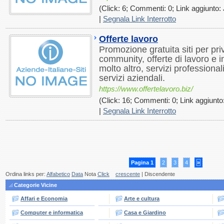
(Click: 6; Commenti: 0; Link aggiunto: J
|
Segnala Link Interrotto
Offerte lavoro
Promozione gratuita siti per priva
community, offerte di lavoro e i
molto altro, servizi professionali
servizi aziendali.
https://www.offertelavoro.biz/
(Click: 16; Commenti: 0; Link aggiunto:
|
Segnala Link Interrotto
Pagina 1
2
3
4
»
Ordina links per:
Alfabetico
Data
Nota
Click
crescente
| Discendente
Categorie Vicine
Affari e Economia
Arte e cultura
Computer e informatica
Casa e Giardino