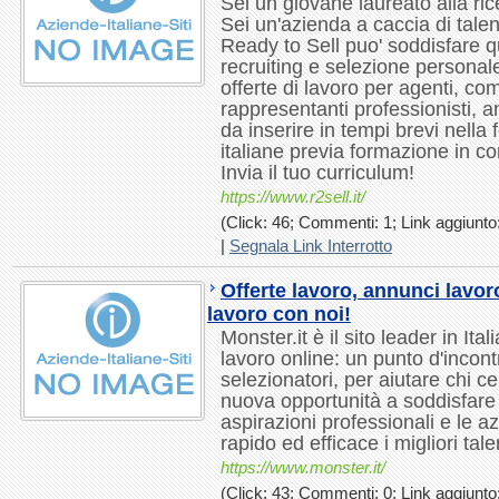
Sei un giovane laureato alla ri
Sei un'azienda a caccia di tale
Ready to Sell puo' soddisfare q
recruiting e selezione personal
offerte di lavoro per agenti, com
rappresentanti professionisti, 
da inserire in tempi brevi nella
italiane previa formazione in cor
Invia il tuo curriculum!
https://www.r2sell.it/
(Click: 46; Commenti: 1; Link aggiunto:
|
Segnala Link Interrotto
Offerte lavoro, annunci lavor
lavoro con noi!
Monster.it è il sito leader in Ital
lavoro online: un punto d'incont
selezionatori, per aiutare chi c
nuova opportunità a soddisfare 
aspirazioni professionali e le 
rapido ed efficace i migliori talen
https://www.monster.it/
(Click: 43; Commenti: 0; Link aggiunto: