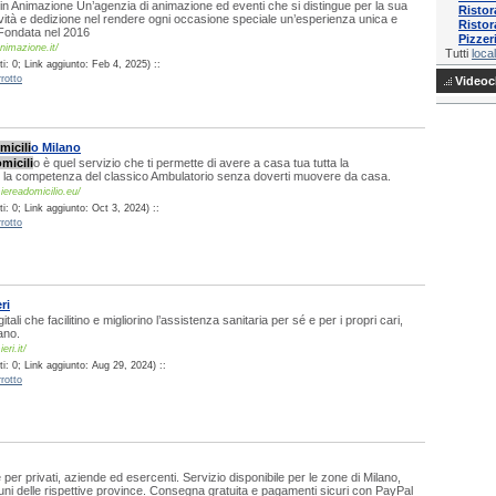
in Animazione Un’agenzia di animazione ed eventi che si distingue per la sua
Ristor
vità e dedizione nel rendere ogni occasione speciale un’esperienza unica e
Ristor
 Fondata nel 2016
Pizze
nimazione.it/
Tutti
local
: 0; Link aggiunto: Feb 4, 2025) ::
rotto
Videocl
micili
o Milano
micili
o è quel servizio che ti permette di avere a casa tua tutta la
 e la competenza del classico Ambulatorio senza doverti muovere da casa.
iereadomicilio.eu/
: 0; Link aggiunto: Oct 3, 2024) ::
rotto
ri
gitali che facilitino e migliorino l’assistenza sanitaria per sé e per i propri cari,
ano.
eri.it/
i: 0; Link aggiunto: Aug 29, 2024) ::
rotto
per privati, aziende ed esercenti. Servizio disponibile per le zone di Milano,
i delle rispettive province. Consegna gratuita e pagamenti sicuri con PayPal