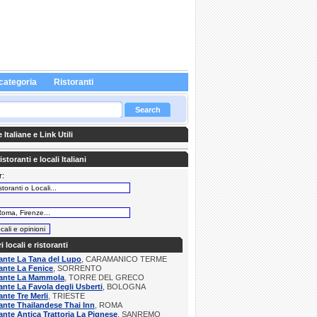
categoria
Ristoranti
Italiane e Link Utili
storanti e locali Italiani
r:
:
ri locali e ristoranti
ante La Tana del Lupo
, CARAMANICO TERME
ante La Fenice
, SORRENTO
rante La Mammola
, TORRE DEL GRECO
ante La Favola degli Usberti
, BOLOGNA
ante Tre Merli
, TRIESTE
ante Thailandese Thai Inn
, ROMA
ante Antica Trattoria La Pignese
, SANREMO