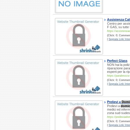
Assistenza Ca
Centro per assi
F GAS, su tutte
https://assistenza
(Click: 0; Comment
|
Segnala Link Inter
Perfect Glass
NON hai la polizz
riparazione para
esperti per la ri
https://parabrezza
(Click: 0; Commenti
|
Segnala Link Inter
Prelievi a
Domic
Prelievi a
domici
medici ed inferm
zona sud-sudest 
https://prelieviado
(Click: 0; Commenti
|
Segnala Link Inter