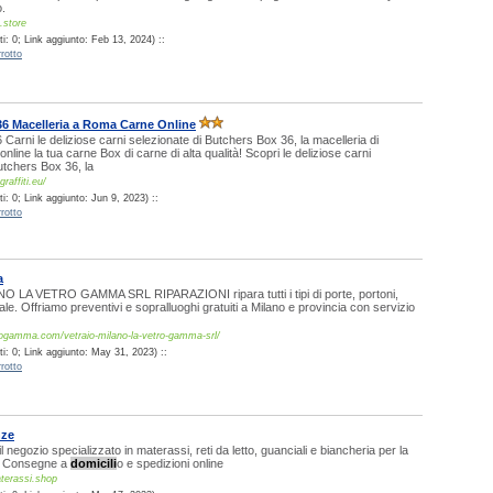
o.
.store
i: 0; Link aggiunto: Feb 13, 2024) ::
rotto
6 Macelleria a Roma Carne Online
Carni le deliziose carni selezionate di Butchers Box 36, la macelleria di
line la tua carne Box di carne di alta qualità! Scopri le deliziose carni
utchers Box 36, la
raffiti.eu/
: 0; Link aggiunto: Jun 9, 2023) ::
rotto
a
LA VETRO GAMMA SRL RIPARAZIONI ripara tutti i tipi di porte, portoni,
cale. Offriamo preventivi e sopralluoghi gratuiti a Milano e provincia con servizio
rogamma.com/vetraio-milano-la-vetro-gamma-srl/
i: 0; Link aggiunto: May 31, 2023) ::
rotto
nze
 negozio specializzato in materassi, reti da letto, guanciali e biancheria per la
o. Consegne a
domicili
o e spedizioni online
terassi.shop