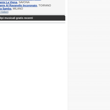
ante La Vigna
, SAVONA
ante Al Ravanello Incoronato
, TOIRANO
ria Samba
, MILANO
i italiani
ipi musicali gratis recenti