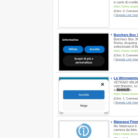
e carte di credit
https://www.acqua
(Click: 0; Comment
|
Segnala Link Inter
Butchers Box 3
Butchers Box 36 
Roma. Acquista on
selezionate di B
https://www.studiog
(Click: 0; Commenti
|
Segnala Link Inter
La Vetrogamm
VETRAIO MILANO 
vetri finestre, s
a
domicili
o.
https://www.lavet
(Click: 1; Comment
|
Segnala Link Inter
Materassi Fire
Mc Materassi è il
camera da lett
https://www.mcma