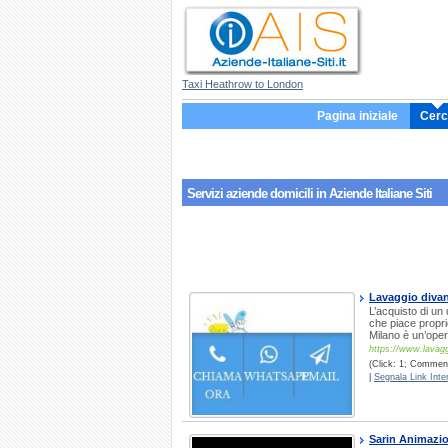
Taxi Heathrow to London
Pagina iniziale
Cerc
Servizi aziende
domicili
in Aziende Italiane Siti
Lavaggio diva
L’acquisto di un
che piace propri
Milano è un’ope
https://www.lavagg
(Click: 1; Commenti
|
Segnala Link Inter
Sarin Animazi