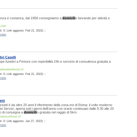
renza e costanza, dal 1958 consegniamo a
domicili
o bevande per attività e
l.com
i: 0; Link aggiunto: Feb 21, 2022) ::
rotto
ri Caselli
 funebri a Firenze con reperibilità 24h e servizio di consulenza gratuita a
afunebrefirenze.it/
i: 0; Link aggiunto: Feb 21, 2022) ::
rotto
tti
etti è da oltre 20 anni il riferimento della zona est di Roma: il volto moderno
i Servizi, aperta tutti i giorni dell\'anno con orario continuato dalle 8.30 alle 20
io di consegna a
domicili
o gratuita nel raggio di 5km.
iarossettisas.it/
: 0; Link aggiunto: Jan 27, 2022) ::
rotto