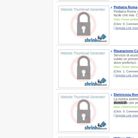
Pediatra Roma
Pediatra Roma ⭐
facile che mai.
https://www.pedia
(Click: 0; Comment
|
Segnala Link Inter
Riparazione-Ce
Servizio di assi
subito un preven
dove preferisci
https://www.riparaz
(Click: 1; Commenti
|
Segnala Link Inter
Elettricista R
La nostra azienda
domicili
o per pr
https://elettricista
(Click: 0; Commenti
|
Segnala Link Inter