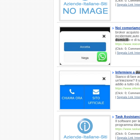
(Click: 0; Comment
|
Segnala Link Inter
Noi compriamo
broker acquisto 
incidentate,auto u
domicili
o e di t
https://www.noicom
(Click: 0; Commenti
|
Segnala Link Inter
Infermiere a
do
Stanco di fare a
un’iniezione? Il 
addio a tutto ciò.
https://www.infermi
(Click: 0; Commenti
|
Segnala Link Inter
Task Assistan
Il software per l
programma ideale
https://www.taskas
(Click: 0; Comment
|
Segnala Link Inter