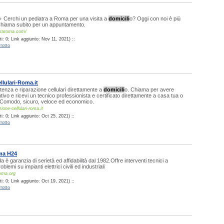
 Cerchi un pediatra a Roma per una visita a
domicili
o? Oggi con noi è più
 Chiama subito per un appuntamento.
traroma.com/
i: 0; Link aggiunto: Nov 11, 2021) ::
rotto
llulari-Roma.it
stenza e riparazione cellulari direttamente a
domicili
o. Chiama per avere
tivo e ricevi un tecnico professionista e certificato direttamente a casa tua o
. Comodo, sicuro, veloce ed economico.
ione-cellulari-roma.it
: 0; Link aggiunto: Oct 25, 2021) ::
rotto
oma H24
 è garanzia di serietà ed affidabilità dal 1982.Offre interventi tecnici a
oblemi su impianti elettrici civili ed industriali
roma.org
: 0; Link aggiunto: Oct 19, 2021) ::
rotto