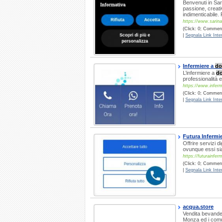
Benvenuti in Sar
passione, creati
indimenticabile.
https://www.sarina
(Click: 0; Commenti
|
Segnala Link Inter
Infermiere a
do
L’infermiere a
do
professionalità
https://www.inferm
(Click: 0; Commenti
|
Segnala Link Inter
Futura Infermie
Offrire servizi di
ovunque essi si
https://futurainfermi
(Click: 0; Comment
|
Segnala Link Inter
acqua.store
Vendita bevande 
Monza ed i comun