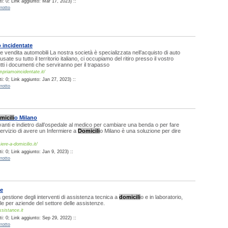
i: 0; Link aggiunto: Mar 17, 2023) ::
rotto
 incidentate
e vendita automobili La nostra società è specializzata nell’acquisto di auto
sate su tutto il territorio italiano, ci occupiamo del ritiro presso il vostro
utti i documenti che serviranno per il trapasso
priamoincidentate.it/
: 0; Link aggiunto: Jan 27, 2023) ::
rotto
micili
o Milano
vanti e indietro dall’ospedale al medico per cambiare una benda o per fare
servizio di avere un Infermiere a
Domicili
o Milano è una soluzione per dire
ere-a-domicilio.it/
: 0; Link aggiunto: Jan 9, 2023) ::
rotto
ce
a gestione degli interventi di assistenza tecnica a
domicili
o e in laboratorio,
 per aziende del settore delle assistenze.
sistance.it
i: 0; Link aggiunto: Sep 29, 2022) ::
rotto