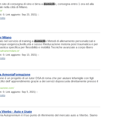
n sito di consegna di vino e birra a
domicili
o, consegna entro 1 ora ed alla
e nella città di Milano.
it/
i: 0; Link aggiunto: Sep 23, 2021) ::
rotto
er Milano
to nel servizio di training a
domicili
o Metodi di allenamento personalizzati e
lunque esigenza,livello,età e sesso Rieducazione motoria post traumatica e per
astica specifica per flessibilità e mobilità Tecniche avanzate a corpo libero
ltrainermilano.it/
i: 0; Link aggiunto: Sep 13, 2021) ::
rotto
ma ArmoniaFormazione
e è un progetto di un tutor DSA di roma che per aiutare lefamiglie con figli
cifici dell' apprendimento grazie a dei servizi doposcuola direttamente presso il
rmazione.com/
: 0; Link aggiunto: Sep 5, 2021) ::
rotto
 Viterbo - Auto e Usate
a Autopremium è il tuo punto di riferimento del mercato auto a Viterbo. Siamo