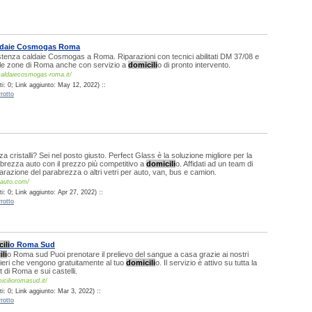
ldaie Cosmogas Roma
stenza caldaie Cosmogas a Roma. Riparazioni con tecnici abilitati DM 37/08 e
 le zone di Roma anche con servizio a
domicili
o di pronto intervento.
caldaiecosmogas-roma.it/
i: 0; Link aggiunto: May 12, 2022) ::
rotto
a cristalli? Sei nel posto giusto. Perfect Glass è la soluzione migliore per la
brezza auto con il prezzo più competitivo a
domicili
o. Affidati ad un team di
parazione del parabrezza o altri vetri per auto, van, bus e camion.
-auto.com/
: 0; Link aggiunto: Apr 27, 2022) ::
rotto
ili
o Roma Sud
li
o Roma sud Puoi prenotare il prelievo del sangue a casa grazie ai nostri
ieri che vengono gratuitamente al tuo
domicili
o. Il servizio è attivo su tutta la
di Roma e sui castelli.
micilioromasud.it/
: 0; Link aggiunto: Mar 3, 2022) ::
rotto