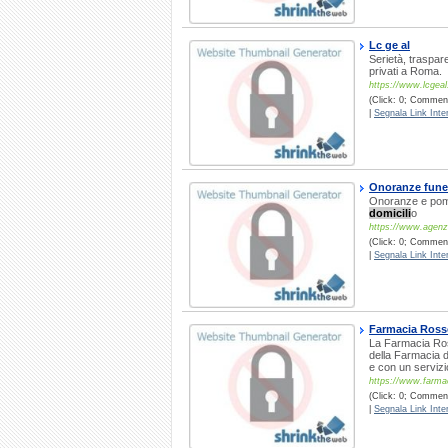
Lc ge al
Serietà, traspa
privati a Roma.
https://www.lcgea
(Click: 0; Comment
|
Segnala Link Inter
Onoranze funeb
Onoranze e pompe
domicili
o
https://www.agenzi
(Click: 0; Comment
|
Segnala Link Inter
Farmacia Rosse
La Farmacia Ross
della Farmacia de
e con un serviz
https://www.farmac
(Click: 0; Commenti
|
Segnala Link Inter