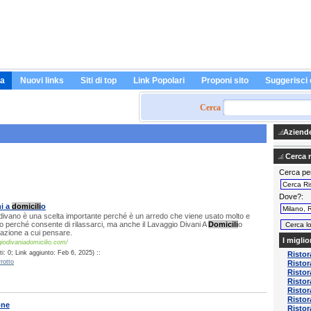
a
Nuovi links
Siti di top
Link Popolari
Proponi sito
Suggerisci 
Cerca
Aziende 
Cerca ri
Cerca pe
Dove?
ni a
domicili
o
 divano è una scelta importante perché è un arredo che viene usato molto e
o perché consente di rilassarci, ma anche il Lavaggio Divani A
Domicili
o
razione a cui pensare.
I miglio
iodivaniadomicilio.com/
: 0; Link aggiunto: Feb 6, 2025) ::
Ristor
rotto
Ristor
Risto
Ristor
Ristor
Ristor
one
Ristor