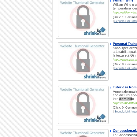
William Wine
William Wine è u
temperatura ideal
https://williamwine.
(Click: 1; Comment
|
Segnala Link Inter
Personal Train
Sono specializza
adattabili a qua
la terza età Ginn
https://www.persona
(Click: 0; Comment
|
Segnala Link Inter
Tutor dsa Ro
Armoniaformazion
con disturbi spe
loro
domicili
o.
https://armoniafo
(Click: 0; Commenti
|
Segnala Link Inter
Concessionaria
La Concessionari