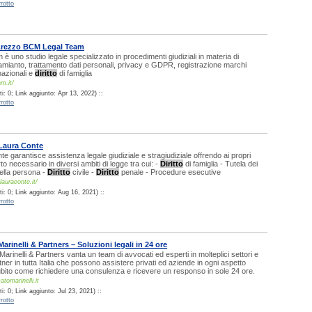
rotto
 Arezzo BCM Legal Team
 uno studio legale specializzato in procedimenti giudiziali in materia di
mianto, trattamento dati personali, privacy e GDPR, registrazione marchi
nazionali e
diritto
di famiglia
m.it/
: 0; Link aggiunto: Apr 13, 2022) ::
rotto
Laura Conte
te garantisce assistenza legale giudiziale e stragiudiziale offrendo ai propri
orto necessario in diversi ambiti di legge tra cui: -
Diritto
di famiglia - Tutela dei
della persona -
Diritto
civile -
Diritto
penale - Procedure esecutive
lauraconte.it/
i: 0; Link aggiunto: Aug 16, 2021) ::
rotto
arinelli & Partners – Soluzioni legali in 24 ore
Marinelli & Partners vanta un team di avvocati ed esperti in molteplici settori e
tner in tutta Italia che possono assistere privati ed aziende in ogni aspetto
ubito come richiedere una consulenza e ricevere un responso in sole 24 ore.
atomarinelli.it
: 0; Link aggiunto: Jul 23, 2021) ::
rotto