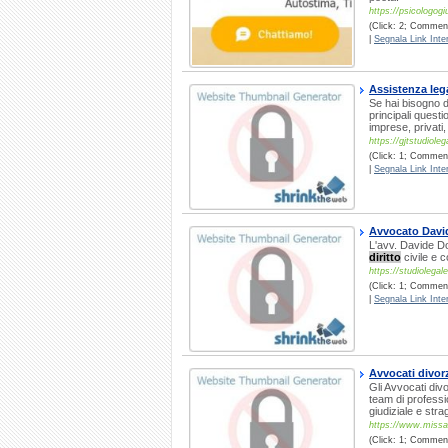
https://psicologogi
(Click: 2; Commenti
|
Segnala Link Inter
Assistenza leg
Se hai bisogno d
principali questio
imprese, privati,
https://gjtstudiolega
(Click: 1; Comment
|
Segnala Link Inter
Avvocato Davi
L'avv. Davide Do
diritto
civile e 
https://studiolegale
(Click: 1; Commenti
|
Segnala Link Inter
Avvocati divorz
Gli Avvocati divo
team di professi
giudiziale e strag
https://www.missag
(Click: 1; Commenti