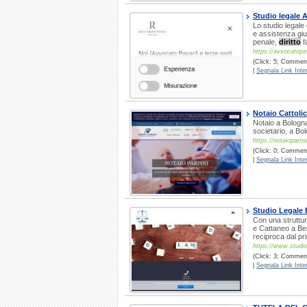
Studio legale 
Lo studio legal
e assistenza giud
penale,
diritto
f
https://avvocatop
(Click: 5; Commenti
|
Segnala Link Inter
Notaio Cattoli
Notaio a Bologna
societario, a Bol
https://notaioparisi
(Click: 0; Commenti
|
Segnala Link Inter
Studio Legale
Con una struttur
e Cattaneo a Ber
reciproca dal pri
https://www.studio
(Click: 3; Commenti
|
Segnala Link Inter