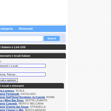
categoria
Ristoranti
Italiane e Link Utili
storanti e locali Italiani
r:
:
ri locali e ristoranti
ria Lorenzo
, SCALA
ante Ferrantelli
, OSTIA LIDO
ante Dell'Hotel Excelsior, la Cupola
, ROMA
a / Wine Bar Enos
, SESTRI LEVANTE
rante Colombi
, MONTU' BECCARIA
ante Osteria del Giuse
, STRADELLA
ante Cinese Li Min
, BUSTO ARSIZIO