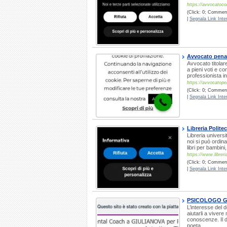
https://avvocatoco
(Click: 0; Comment
|
Segnala Link Inter
Avvocato penal
Avvocato titolar
a pieni voti e c
professionista in
https://avvocatope
(Click: 0; Commenti
|
Segnala Link Inter
Libreria Polite
Libreria universi
noi si può ordina
libri per bambini,
https://www.libreri
(Click: 0; Commenti
|
Segnala Link Inter
PSICOLOGO G
L’interesse del d
aiutarli a vivere
conoscenze. Il d
poeta.