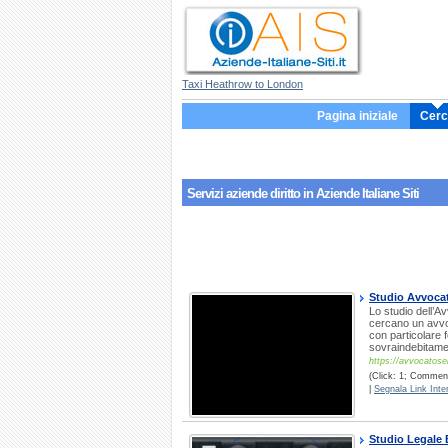
Taxi Heathrow to London
Pagina iniziale
Cerc
Servizi aziende
diritto
in Aziende Italiane Siti
Studio Avvocato
Lo studio dell’A
cercano un avvo
con particolare 
sovraindebitame
https://avvocatosell
(Click: 1; Comment
|
Segnala Link Inter
Studio Legale 