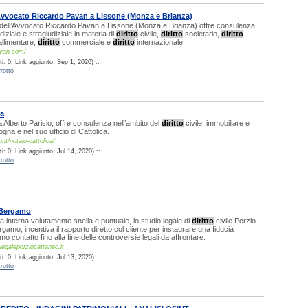
Avvocato Riccardo Pavan a Lissone (Monza e Brianza)
e dell’Avvocato Riccardo Pavan a Lissone (Monza e Brianza) offre consulenza
iziale e stragiudiziale in materia di
diritto
civile,
diritto
societario,
diritto
allimentare,
diritto
commerciale e
diritto
internazionale.
avan.com/
: 0; Link aggiunto: Sep 1, 2020) ::
rotto
ca
 Alberto Parisio, offre consulenza nell’ambito del
diritto
civile, immobiliare e
ogna e nel suo ufficio di Cattolica.
o.it/notaio-cattolica/
: 0; Link aggiunto: Jul 14, 2020) ::
rotto
 Bergamo
a interna volutamente snella e puntuale, lo studio legale di
diritto
civile Porzio
gamo, incentiva il rapporto diretto col cliente per instaurare una fiducia
mo contatto fino alla fine delle controversie legali da affrontare.
legaleporziocattaneo.it
: 0; Link aggiunto: Jul 13, 2020) ::
rotto