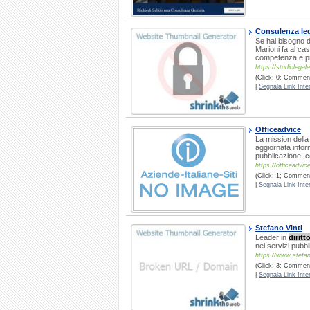
Consulenza leg
Se hai bisogno d
Marioni fa al ca
competenza e prof
https://studiolegale
(Click: 0; Commenti
|
Segnala Link Inter
Officeadvice
La mission della 
aggiornata infor
pubblicazione, c
https://officeadvice
(Click: 1; Commenti
|
Segnala Link Inter
Stefano Vinti
Leader in
diritt
nei servizi pubbl
https://www.stefano
(Click: 3; Commenti
|
Segnala Link Inter