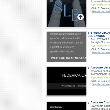
Il portale dello 
https://www.bassile
(Click: 0; Comment
|
Segnala Link Inter
STUDIO LEGAL
DEL LAVORO
Avv. STEFANIA CI
Famiglia,Succes
https://www.avvst
(Click: 0; Comment
|
Segnala Link Inter
Avvocato penali
Avvocato penalis
internazionale, d
https://www.liparoti
(Click: 2; Commenti
|
Segnala Link Inter
Avvocato Cris
L’avvocato Crist
Insieme al suo s