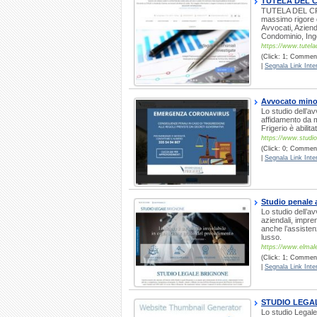
TUTELA DEL C
TUTELA DEL CRED
massimo rigore 
Avvocati, Aziend
Condominio, Ing
https://www.tutela
(Click: 1; Commenti
|
Segnala Link Inter
Avvocato minor
Lo studio dell’a
affidamento da m
Frigerio è abilit
https://www.studiol
(Click: 0; Comment
|
Segnala Link Inter
Studio penale 
Lo studio dell’a
aziendali, impren
anche l’assisten
lusso.
https://www.elmale
(Click: 1; Comment
|
Segnala Link Inter
STUDIO LEGA
Lo studio Legale