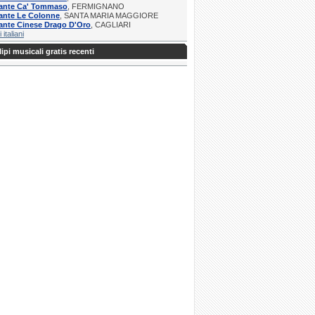
rante Ca' Tommaso
, FERMIGNANO
ante Le Colonne
, SANTA MARIA MAGGIORE
ante Cinese Drago D'Oro
, CAGLIARI
i italiani
ipi musicali gratis recenti