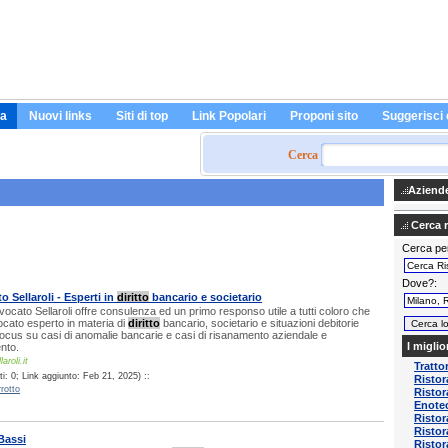
a
Nuovi links
Siti di top
Link Popolari
Proponi sito
Suggerisci 
Cerca
Aziende 
Cerca ri
Cerca pe
Dove?
 Sellaroli - Esperti in
diritto
bancario e societario
vvocato Sellaroli offre consulenza ed un primo responso utile a tutti coloro che
cato esperto in materia di
diritto
bancario, societario e situazioni debitorie
focus su casi di anomalie bancarie e casi di risanamento aziendale e
I miglio
nto.
aroli.it
Tratto
i: 0; Link aggiunto: Feb 21, 2025) ::
Ristor
rotto
Ristor
Enotec
Risto
Ristor
Bassi
Ristor