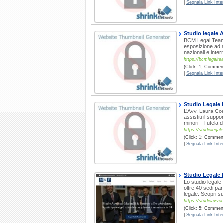
|
Segnala Link Inter
Studio legale
BCM Legal Team è
esposizione ad a
nazionali e inter
https://bcmlegaltea
(Click: 1; Commenti
|
Segnala Link Inter
Studio Legale 
L’Avv. Laura Con
assistiti il supp
minori - Tutela 
https://studiolegale
(Click: 1; Comment
|
Segnala Link Inter
Studio Legale M
Lo studio legale 
oltre 40 sedi par
legale. Scopri s
https://studioavvoc
(Click: 5; Commenti
|
Segnala Link Inter