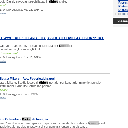
studio Bassi, avvocati specializzati in
diritto
civile.
Risto
x.it/
Ristor
i: 0; Link aggiunto: Feb 23, 2024) ::
Ristor
rotto
Tutti
local
Videocl
E AVVOCATO STEFANIA CITA, AVVOCATO CIVILISTA, DIVORZISTA E
TA offre assistenza legale qualificata per
Diritto
di
sioni,Lavoro,Locazioni,R.C.A.
efaniacita.com/
i: 0; Link aggiunto: Nov 15, 2023) ::
rotto
sta a Milano - Avv. Federica Liparoti
ta a Milano. Studio legale di
diritto
penale, penitenziario, minorile, penale
iritti umani. Gratuito Patrocinio penale.
.legal/
: 0; Link aggiunto: Jul 7, 2023) ::
rotto
tina Colombo -
Diritto
di famiglia
ina Colombo vanta una grande esperienza in molteplici ambiti del
diritto
civile.
tudio legale, svolge un’attività di consulenza legale e assistenza.