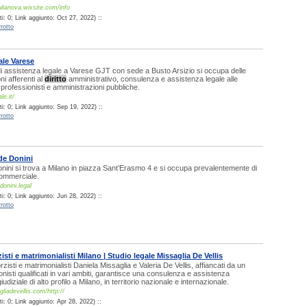
ulianova.wixsite.com/info
: 0; Link aggiunto: Oct 27, 2022) ::
rotto
ale Varese
i assistenza legale a Varese GJT con sede a Busto Arsizio si occupa delle
ni afferenti al
diritto
amministrativo, consulenza e assistenza legale alle
 professionisti e amministrazioni pubbliche.
le.it/
i: 0; Link aggiunto: Sep 19, 2022) ::
rotto
de Donini
nini si trova a Milano in piazza Sant’Erasmo 4 e si occupa prevalentemente di
commerciale.
donini.legal
: 0; Link aggiunto: Jun 28, 2022) ::
rotto
isti e matrimonialisti Milano | Studio legale Missaglia De Vellis
rzisti e matrimonialisti Daniela Missaglia e Valeria De Vellis, affiancati da un
onisti qualificati in vari ambiti, garantisce una consulenza e assistenza
iudiziale di alto profilo a Milano, in territorio nazionale e internazionale.
liadevellis.com/http://
: 0; Link aggiunto: Apr 28, 2022) ::