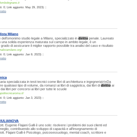
lombolegnano.it
i: 0; Link aggiunto: May 29, 2023) ::
rotto
ista Milano
e dell’omonimo studio legale a Milano, specializzato in
diritto
penale. Laureato
on una solida esperienza maturata sul campo in ambito legale, è un
 grado di assicurare il miglior rapporto possibile tra analisi del caso e risultato
nalistamilano.org/
: 0; Link aggiunto: Jan 9, 2023) ::
rotto
cnica
taria specializzata in testi tecnici come libri di architettura e ingegneria\r\nDa
re qualsiasi tipo di volume, da romanzi ai libri di saggistica, dai libri di
diritto
ai
 dai libri per concorsi ai libri per tutte le scuole
apolitecnicaroma.it/
: 0; Link aggiunto: Jan 3, 2023) ::
rotto
IULIANOVA
ott. Eugenio Flajani Galli è uno solo: risolvere i problemi dei suoi clienti ed
 meglio, contribuendo allo sviluppo di capacità e all'insegnamento di
ott. Flajani Galli è Psicologo, psicosessuologo, mental coach, scrittore e