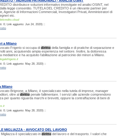
REDITO - INDAGINI PATRIMONIALI - ANALISI OSINT
ITO distribuisce soluzioni informativo investigate ed analisi OSINT, nel
dalla legge consentito. TUTELA DEL CREDITO è un rilevante partner per
e, Agenzie di Informazioni Commerciali, Investigatori Privati, Amministratori di
egneri etc.
delcredito.cloud
: 0; Link aggiunto: Jun 24, 2020) ::
rotto
i a Milano
vvocato Frigerio si occupa di
diritto
della famiglia e di pratiche di separazione e
olti anni, acquisendo ampia esperienza nel settore. Inoltre, la dottoressa
ata mediatrice e ha acquisito l’abilitazione al patrocinio dei minori a Milano.
egalefrigerio.it
i: 0; Link aggiunto: May 28, 2020) ::
rotto
a Milano
vvocato Brignone, a Milano, è specializzato nella tutela di imprese, manager
ditori, oltre al
diritto
penale fallimentare. I servizi alle aziende comprendono
za per quanto riguarda marchi e brevetti, oppure la contraffazione di beni di
x.it
i: 0; Link aggiunto: May 28, 2020) ::
rotto
LE MIGLIAZZA - AVVOCATO DEL LAVORO
 Migliazza è specializzato in
diritto
del lavoro e del trasporto. I valori che