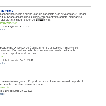
ale Milano
i consulenza legale a Milano lo studio associato delle avvocatesse Ornaghi
so tuo. Nasce dal desiderio di dedicarsi con estrema serietà, entusiasmo,
essionalità in tutti i settori del
diritto
civile.
ornaghimarioni.it/
: 0; Link aggiunto: Jul 7, 2021) ::
rotto
piattaforma Office Advice è quella di fornire all’utente la migliore e più
mazione sull’evoluzione della giurisprudenza nazionale mediante la
ostante e quotidiana, di contenuti.
.it/
: 0; Link aggiunto: Apr 28, 2021) ::
rotto
o
amministrativo, grazie all'apporto di avvocati amministrativisti, in particolare
ici, appalti e pubblica amministrazione.
-vinti.it/
: 0; Link aggiunto: Oct 23, 2020) ::
rotto